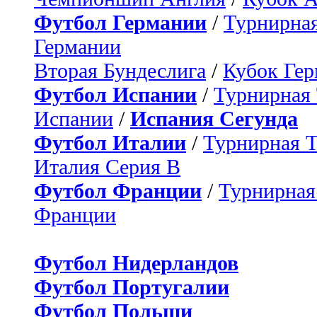
Футбол Германии
/
Турнирная
Германии
Вторая Бундеслига
/
Кубок Ге
Футбол Испании
/
Турнирная
Испании
/
Испания Сегунда
Футбол Италии
/
Турнирная 
Италия Серия B
Футбол Франции
/
Турнирная
Франции
Футбол Нидерландов
Футбол Португалии
Футбол Польши