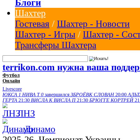
Блоги
Шахтер
Гостевая
/
Шахтер - Новости
Шахтер - Игры
/
Шахтер - Сос
Трансферы Шахтера
terrikon.com нужна ваша подде
Футбол
Онлайн
Livescore
ЮКСА
1
НИВА Т
0
завершился
ЗБРОЁВК
СЛОВАН
20:00
АЛЬТ
ГЕРТА
21:30
ВИСЛА K
ВИСЛА П
21:30
БРЮГГЕ
КОРТРЕЙ
21
ЛНЗ
Динамо
2025-26, Чемпионат Украины