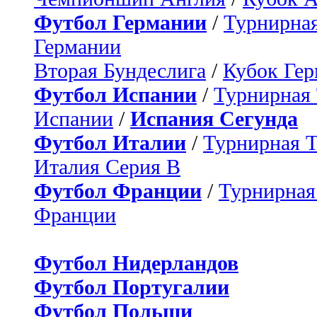
Футбол Германии
/
Турнирная
Германии
Вторая Бундеслига
/
Кубок Ге
Футбол Испании
/
Турнирная
Испании
/
Испания Сегунда
Футбол Италии
/
Турнирная 
Италия Серия B
Футбол Франции
/
Турнирная
Франции
Футбол Нидерландов
Футбол Португалии
Футбол Польши