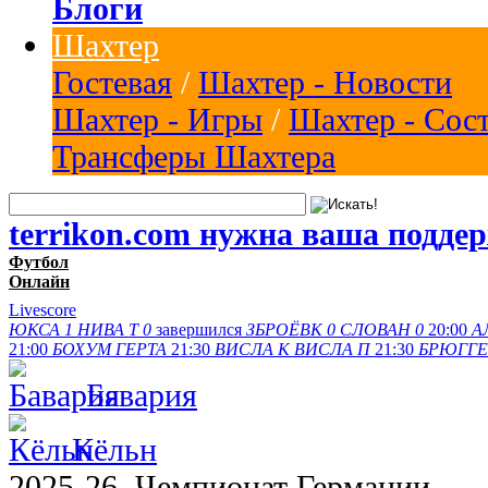
Блоги
Шахтер
Гостевая
/
Шахтер - Новости
Шахтер - Игры
/
Шахтер - Сос
Трансферы Шахтера
terrikon.com нужна ваша подде
Футбол
Онлайн
Livescore
ЮКСА
1
НИВА Т
0
завершился
ЗБРОЁВК
0
СЛОВАН
0
20:00
А
21:00
БОХУМ
ГЕРТА
21:30
ВИСЛА K
ВИСЛА П
21:30
БРЮГГЕ
Бавария
Кёльн
2025-26, Чемпионат Германии