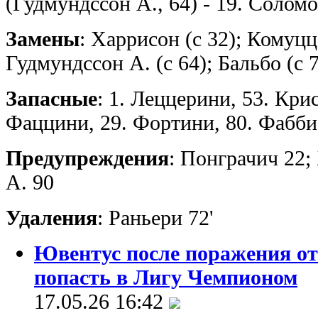
(Гудмундссон А., 64) - 19. Соломо
Замены
: Харрисон (с 32); Комуцц
Гудмундссон А. (с 64); Бальбо (с 
Запасные
: 1. Леццерини, 53. Крис
Фаццини, 29. Фортини, 80. Фаббиа
Предупреждения
: Понграчич 22;
А. 90
Удаления
: Раньери 72'
Ювентус после поражения от
попасть в Лигу Чемпионом
17.05.26 16:42