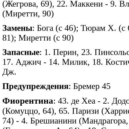
(Жегрова, 69), 22. Маккени - 9. 
(Миретти, 90)
Замены
: Бога (с 46); Тюрам Х. (с 
81); Миретти (с 90)
Запасные
: 1. Перин, 23. Пинсольо
17. Аджич - 14. Милик, 18. Кости
Дж.
Предупреждения
: Бремер 45
Фиорентина
: 43. де Хеа - 2. До
(Комуццо, 64), 65. Паризи (Харрис
74) - 4. Брешианини (Мандрагора,