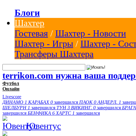
Блоги
Шахтер
Гостевая
/
Шахтер - Новости
Шахтер - Игры
/
Шахтер - Сос
Трансферы Шахтера
terrikon.com нужна ваша подде
Футбол
Онлайн
Livescore
ДИНАМО
1
КАРАБАХ
0
завершился
ПАОК
0
АНДЕРЛ.
1
завер
ШЕЛБУРН
1
завершился
ТУН
3
ВИКИНГ.
0
завершился
БРАГА
завершился
БЕНФИКА
6
ХАРТС
1
завершился
Ювентус