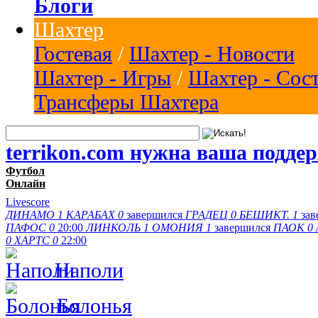
Блоги
Шахтер
Гостевая
/
Шахтер - Новости
Шахтер - Игры
/
Шахтер - Сос
Трансферы Шахтера
terrikon.com нужна ваша подде
Футбол
Онлайн
Livescore
ДИНАМО
1
КАРАБАХ
0
завершился
ГРАДЕЦ
0
БЕШИКТ.
1
за
ПАФОС
0
20:00
ЛИНКОЛЬ
1
ОМОНИЯ
1
завершился
ПАОК
0
0
ХАРТС
0
22:00
Наполи
Болонья