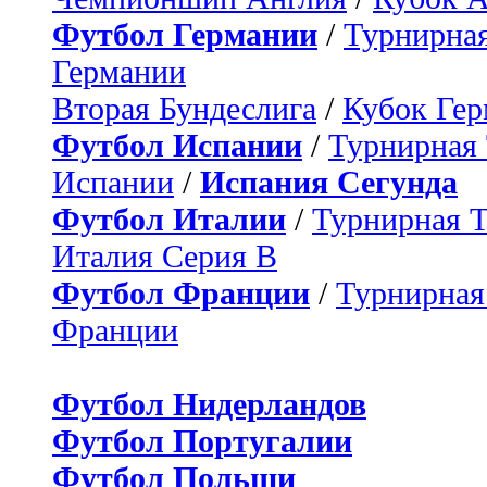
Футбол Германии
/
Турнирная
Германии
Вторая Бундеслига
/
Кубок Ге
Футбол Испании
/
Турнирная
Испании
/
Испания Сегунда
Футбол Италии
/
Турнирная 
Италия Серия B
Футбол Франции
/
Турнирная
Франции
Футбол Нидерландов
Футбол Португалии
Футбол Польши