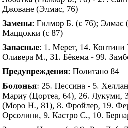
Джоване (Элмас, 76)
Замены
: Гилмор Б. (с 76); Элмас 
Маццокки (с 87)
Запасные
: 1. Мерет, 14. Контини 
Оливера М., 31. Бёкема - 99. Замб
Предупреждения
: Политано 84
Болонья
: 25. Пессина - 5. Хелла
Мариу (Цортеа, 64), 26. Лукуми, 
(Моро Н., 81), 8. Фройлер, 19. Фер
Орсолини, 9. Кастро С., 10. Берна