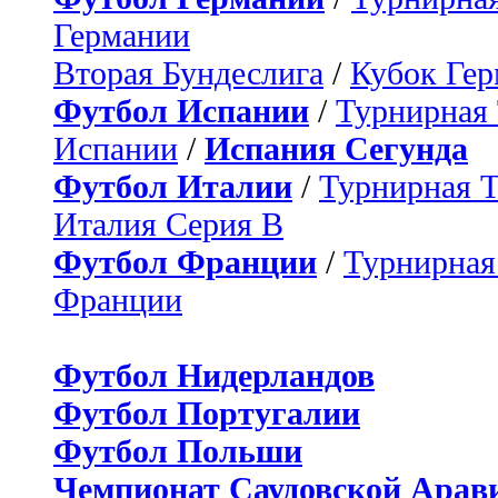
Германии
Вторая Бундеслига
/
Кубок Ге
Футбол Испании
/
Турнирная
Испании
/
Испания Сегунда
Футбол Италии
/
Турнирная 
Италия Серия B
Футбол Франции
/
Турнирная
Франции
Футбол Нидерландов
Футбол Португалии
Футбол Польши
Чемпионат Саудовской Арав