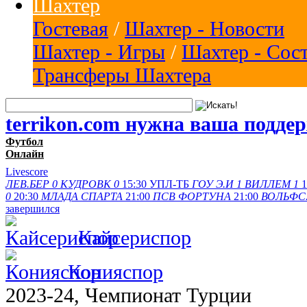
Шахтер
Гостевая
/
Шахтер - Новости
Шахтер - Игры
/
Шахтер - Сос
Трансферы Шахтера
terrikon.com нужна ваша подде
Футбол
Онлайн
Livescore
ЛЕВ.БЕР
0
КУДРОВК
0
15:30
УПЛ-ТБ
ГОУ Э.И
1
ВИЛЛЕМ
1
1
0
20:30
МЛАДА
СПАРТА
21:00
ПСВ
ФОРТУНА
21:00
ВОЛЬФС
завершился
Кайсериспор
Конияспор
2023-24, Чемпионат Турции