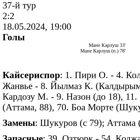
37-й тур
2:2
18.05.2024, 19:00
Голы
Мане Карлуш 33'
Мане Карлуш (п.) 78'
Кайсериспор
: 1. Пири О. - 4. Ко
Жанвье - 8. Йылмаз К. (Калдырым Х
Кардозу М. - 9. Назон (до 18), 11
(Аттама, 88), 70. Боа Морте (Шук
Замены
: Шукуров (с 79); Аттама 
Запасные
: 39. Озтюрк - 54. Коджа