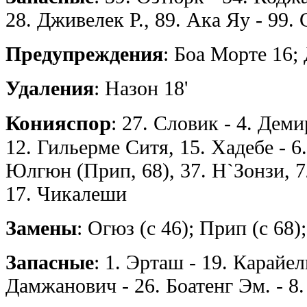
28. Дживелек Р., 89. Ака Яу - 99.
Предупреждения
: Боа Морте 16;
Удаления
: Назон 18'
Конияспор
: 27. Словик - 4. Деми
12. Гильерме Ситя, 15. Хадебе - 6.
Юлгюн (Прип, 68), 37. Н`Зонзи, 7
17. Чикалеши
Замены
: Огюз (с 46); Прип (с 68)
Запасные
: 1. Эрташ - 19. Карайел
Дамжанович - 26. Боатенг Эм. - 8