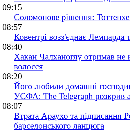
09:15
Соломонове рішення: Тоттенхе
08:57
Ковентрі возз'єднає Лемпарда 
08:40
Хакан Чалханоглу отримав не н
волосся
08:20
Його любили домашні господині
УЄФА: The Telegraph розкрив 
08:07
Втрата Араухо та підписання Р
барселонського ланцюга