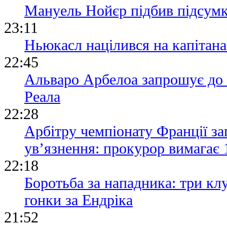
Мануель Нойєр підбив підсумки
23:11
Ньюкасл націлився на капітана 
22:45
Альваро Арбелоа запрошує до 
Реала
22:28
Арбітру чемпіонату Франції за
ув’язнення: прокурор вимагає 
22:18
Боротьба за нападника: три кл
гонки за Ендріка
21:52