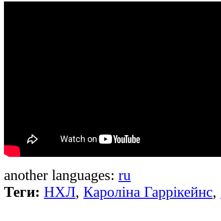
another languages:
ru
Теги:
НХЛ
,
Кароліна Гаррікейнс
,