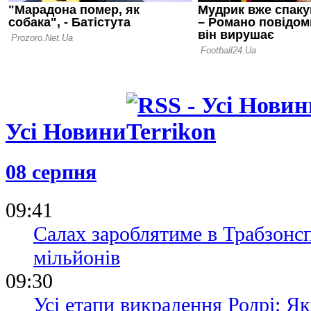
шайб
Усі Новини
08 серпня
09:41
Салах зароблятиме в Трабзонсп
мільйонів
09:30
Усі етапи викрадення Родрі: Я