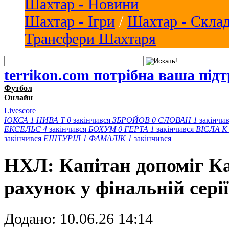
Шахтар - Новини
Шахтар - Ігри
/
Шахтар - Скла
Трансфери Шахтаря
terrikon.com потрібна ваша під
Футбол
Онлайн
Livescore
ЮКСА
1
НИВА Т
0
закінчився
ЗБРОЙОВ
0
СЛОВАН
1
закінчи
ЕКСЕЛЬС
4
закінчився
БОХУМ
0
ГЕРТА
1
закінчився
ВІСЛА K
закінчився
ЕШТУРІЛ
1
ФАМАЛІК
1
закінчився
НХЛ: Капітан допоміг Ка
рахунок у фінальній серії
Додано:
10.06.26 14:14