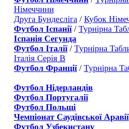
Німеччини
Друга Бундесліга
/
Кубок Німе
Футбол Іспанії
/
Турнірна Таб
Іспанія Сегунда
Футбол Італії
/
Турнірна Табли
Італія Серія B
Футбол Франції
/
Турнірна Та
Футбол Нідерландiв
Футбол Португалії
Футбол Польщі
Чемпіонат Саудівської Аравії
Футбол Узбекистану