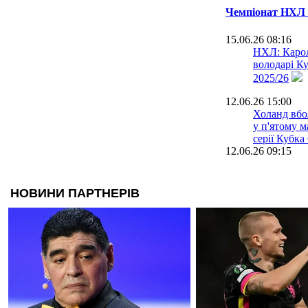
Чемпіонат НХЛ 
15.06.26 08:16
НХЛ: Карол
володарі К
2025/26
12.06.26 15:00
Холанд вбо
у п'ятому м
серії Кубка
12.06.26 09:15
Кароліна об
Кубка Стен
перемога
10.06.26 14:14
НХЛ: Капіт
Кароліні зр
фінальній с
07.06.26 09:13
Вегас вийшо
з Кароліною