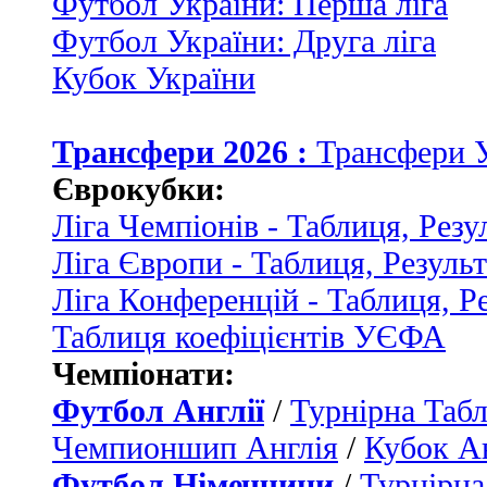
Футбол України: Перша ліга
Футбол України: Друга ліга
Кубок України
Трансфери 2026 :
Трансфери 
Єврокубки:
Ліга Чемпіонів - Таблиця, Резу
Ліга Європи - Таблиця, Резуль
Ліга Конференцій - Таблиця, Р
Таблиця коефіцієнтів УЄФА
Чемпіонати:
Футбол Англії
/
Турнірна Табл
Чемпионшип Англія
/
Кубок Ан
Футбол Німеччини
/
Турнірна