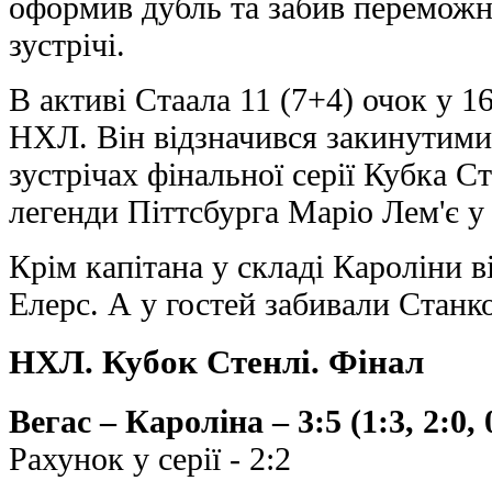
оформив дубль та забив переможн
зустрічі.
В активі Стаала 11 (7+4) очок у 1
НХЛ. Він відзначився закинутими 
зустрічах фінальної серії Кубка С
легенди Піттсбурга Маріо Лем'є у 
Крім капітана у складі Кароліни в
Елерс. А у гостей забивали Станк
НХЛ. Кубок Стенлі. Фінал
Вегас – Кароліна – 3:5 (1:3, 2:0, 
Рахунок у серії - 2:2