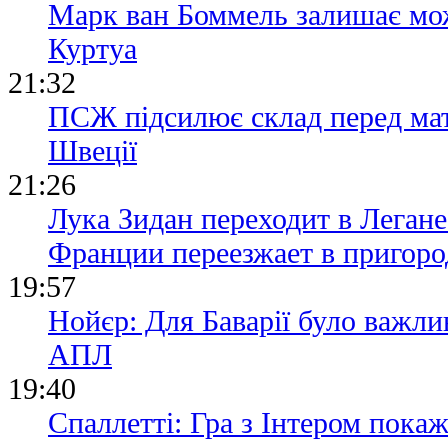
Марк ван Боммель залишає мож
Куртуа
21:32
ПСЖ підсилює склад перед ма
Швеції
21:26
Лука Зидан переходит в Легане
Франции переезжает в пригор
19:57
Нойєр: Для Баварії було важли
АПЛ
19:40
Спаллетті: Гра з Інтером пока