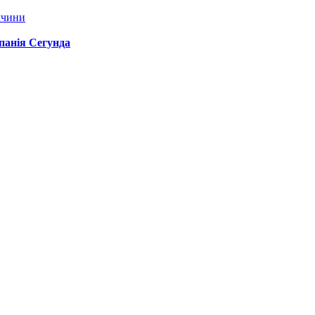
ччини
спанія Сегунда