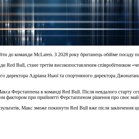
йти до команди McLaren. З 2028 року британець обійме посаду п
нди Red Bull, стане третім високопоставленим співробітником «ч
ного директора Адріана Ньюї та спортивного директора Джонатан
кса Ферстаппена в команді Red Bull. Після невдалого старту се
одним фактором при прийнятті Ферстаппеном рішення про своє май
ьтатів, Макс зможе покинути Red Bull вже після закінчення цьо