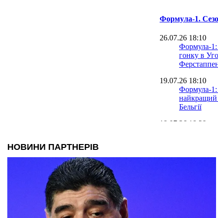
Формула-1. Сезо
26.07.26 18:10
Формула-1:
гонку в Уг
Ферстаппен
19.07.26 18:10
Формула-1:
найкращий 
Бельгії
18.07.26 18:28
Антонеллі 
Ферстаппена
Гран-прі Бе
14.07.26 17:03
Формула-1:
сезоні мож
два етапи н
05.07.26 18:57
Формула-1: