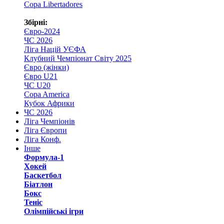
Copa Libertadores
Збірні:
Євро-2024
ЧС 2026
Ліга Націй УЄФА
Клубний Чемпіонат Світу 2025
Євро (жінки)
Євро U21
ЧС U20
Copa America
Кубок Африки
ЧС 2026
Ліга Чемпіонів
Ліга Європи
Ліга Конф.
Інше
Формула-1
Хокей
Баскетбол
Біатлон
Бокс
Теніс
Олімпійські ігри