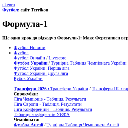
uk
en
ru
Футбол
: сайт Terrikon
Формула-1
Ще один крок до відходу з Формули-1: Макс Ферстаппен втр
Футбол Новини
Футбол
Футбол Онлайн
/
Livescore
Футбол України
/
Турнірна Таблиця Чемпіоната України
Футбол України: Перша ліга
Футбол України: Друга ліга
Кубок України
Трансфери 2026 :
Трансфери України
/
Трансфери Шахта
Єврокубки:
Ліга Чемпіонів - Таблиця, Результати
Ліга Європи - Таблиця, Результати
Ліга Конференцій - Таблиця, Результати
Таблиця коефіцієнтів УЄФА
Чемпіонати:
Футбол Англії
/
Турнірна Таблиця Чемпіоната Англії