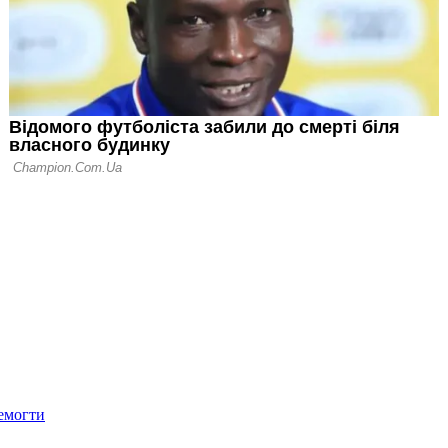
нтонеллі
емогти