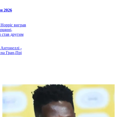
н 2026
 Норріс виграв
орщині,
 став другим
 Антонеллі -
на Гран-Прі
випередив
 у кваліфікації
льгії
 У нинішньому
уть пройти одразу
а одній трасі
 Тріумф Леклера,