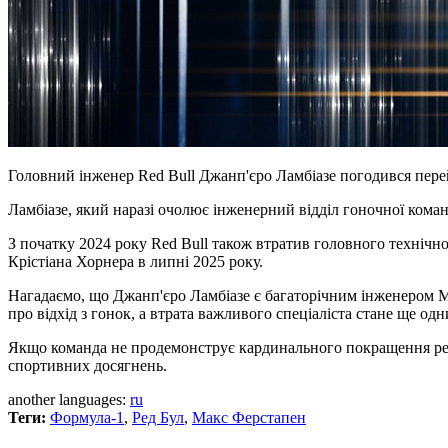
Головний інженер Red Bull Джанп'єро Ламбіазе погодився пере
Ламбіазе, який наразі очолює інженерний відділ гоночної кома
З початку 2024 року Red Bull також втратив головного техніч
Крістіана Хорнера в липні 2025 року.
Нагадаємо, що Джанп'єро Ламбіазе є багаторічним інженером Ма
про відхід з гонок, а втрата важливого спеціаліста стане ще 
Якщо команда не продемонструє кардинального покращення резул
спортивних досягнень.
another languages:
ru
Теги:
Формула-1
,
Ред Бул
,
Макс Ферстапен