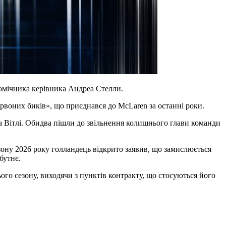
омічника керівника Андреа Стелли.
ервоних биків», що приєднався до McLaren за останні роки.
а Вітлі. Обидва пішли до звільнення колишнього глави команди
зону 2026 року голландець відкрито заявив, що замислюється
бутнє.
го сезону, виходячи з пунктів контракту, що стосуються його