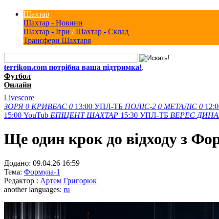
Шахтар
Шахтар - Новини
Шахтар - Ігри
/
Шахтар - Склад
Трансфери Шахтаря
terrikon.com потрібна ваша підтримка!
.
Футбол
Онлайн
Livescore
ЗОРЯ
0
КРИВБАС
0
13:00
УПЛ-ТБ
ПОЛІС-2
0
МЕТАЛІС
0
12:0
15:00
YouTub
ЕПІЦЕНТ
ШАХТАР
15:30
УПЛ-ТБ
ВЕРЕС
ДИН
Ще один крок до відходу з Фо
Додано:
09.04.26 16:59
Тема:
Формула-1
Редактор :
Артем Григорюк
another languages:
ru