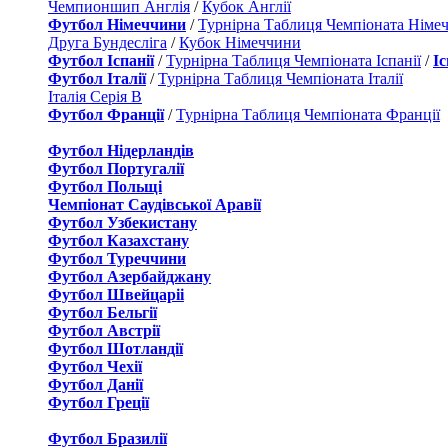
Чемпионшип Англія
/
Кубок Англії
Футбол Німеччини
/
Турнірна Таблиця Чемпіоната Німе
Друга Бундесліга
/
Кубок Німеччини
Футбол Іспанії
/
Турнірна Таблиця Чемпіоната Іспанії
/
І
Футбол Італії
/
Турнірна Таблиця Чемпіоната Італії
Італія Серія B
Футбол Франції
/
Турнірна Таблиця Чемпіоната Франції
Футбол Нідерландiв
Футбол Португалії
Футбол Польщі
Чемпіонат Саудівської Аравії
Футбол Узбекистану
Футбол Казахстану
Футбол Туреччини
Футбол Азербайджану
Футбол Швейцаріі
Футбол Бельгії
Футбол Австрії
Футбол Шотландії
Футбол Чехії
Футбол Данії
Футбол Греції
Футбол Бразилії