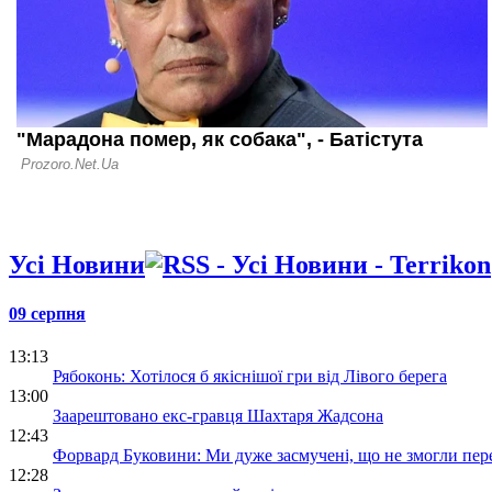
трагедія А
Усі Новини
09 серпня
13:13
Рябоконь: Хотілося б якіснішої гри від Лівого берега
13:00
Заарештовано екс-гравця Шахтаря Жадсона
12:43
Форвард Буковини: Ми дуже засмучені, що не змогли пер
12:28