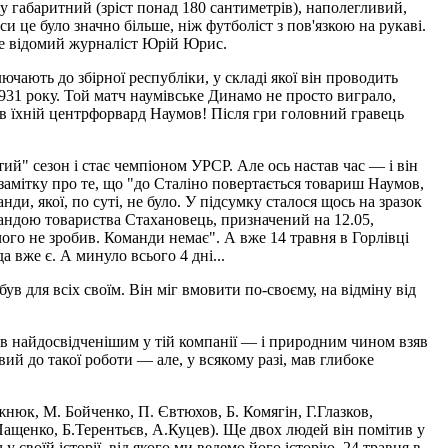
му габаритний (зріст понад 180 сантиметрів), наполегливий,
 це було значно більше, ніж футболіст з пов'язкою на рукаві.
ише відомий журналіст Юрій Юрис.
ючають до збірної республіки, у складі якої він проводить
1931 року. Той матч наумівське Динамо не просто виграло,
бив їхній центрфорвард Наумов! Після гри головний гравець
й" сезон і стає чемпіоном УРСР. Але ось настав час — і він
замітку про те, що "до Сталіно повертається товариш Наумов,
 якої, по суті, не було. У підсумку сталося щось на зразок
андою товариства Стахановець, призначений на 12.05,
чого не зробив. Команди немає". А вже 14 травня в Горлівці
 вже є. А минуло всього 4 дні...
в для всіх своїм. Він міг вмовити по-своєму, на відміну від
 став найдосвідченішим у тій компанії — і природним чином взяв
вий до такої роботи — але, у всякому разі, мав глибоке
жнюк, М. Бойченко, П. Євтюхов, Б. Комягін, Г.Глазков,
ащенко, Б.Терентьєв, А.Куцев). Ще двох людей він помітив у
своїй історії, від якого ми ведемо його історію. 24 травня в