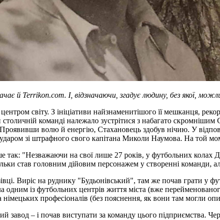
ає й Terrikon.com. І, відзначаючи, згадує людину, без якої, можли
е центром світу. З ініціативи найзнаменитішого її мешканця, рек
столичній команді належало зустрітися з набагато скромнішим С
Проявивши волю й енергію, Стахановець здобув нічию. У відповід
даром зі штрафного свого капітана Миколи Наумова. На той мо
так: "Незважаючи на свої лише 27 років, у футбольних колах До
ільки став головним дійовим персонажем у створенні команди, ал
ці. Виріс на руднику "Будьонівський", там же почав грати у фу
ула одним із футбольних центрів життя міста (вже перейменованог
 німецьких професіоналів (без пояснення, як вони там могли опи
 завод – і почав виступати за команду цього підприємства. Чере