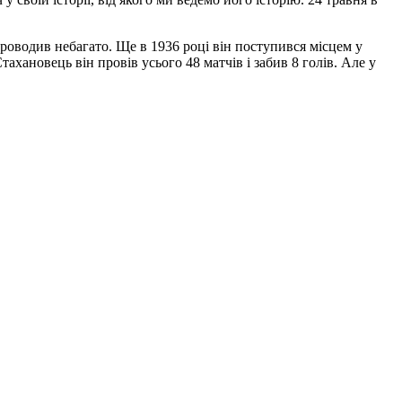
роводив небагато. Ще в 1936 році він поступився місцем у
хановець він провів усього 48 матчів і забив 8 голів. Але у