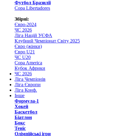
Футбол Бразилії
Copa Libertadores
Збірні:
Євро-2024
ЧС 2026
Ліга Націй УЄФА
Клубний Чемпіонат Світу 2025
Євро (жінки)
Євро U21
ЧС U20
Copa America
Кубок Африки
ЧС 2026
Ліга Чемпіонів
Ліга Європи
Ліга Конф.
Інше
Формула-1
Хокей
Баскетбол
Біатлон
Бокс
Теніс
Олімпійські ігри