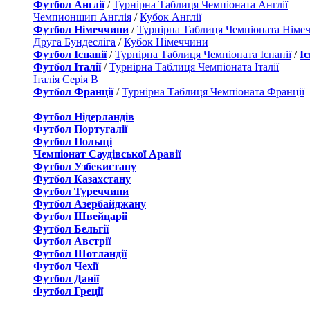
Футбол Англії
/
Турнірна Таблиця Чемпіоната Англії
Чемпионшип Англія
/
Кубок Англії
Футбол Німеччини
/
Турнірна Таблиця Чемпіоната Німе
Друга Бундесліга
/
Кубок Німеччини
Футбол Іспанії
/
Турнірна Таблиця Чемпіоната Іспанії
/
І
Футбол Італії
/
Турнірна Таблиця Чемпіоната Італії
Італія Серія B
Футбол Франції
/
Турнірна Таблиця Чемпіоната Франції
Футбол Нідерландiв
Футбол Португалії
Футбол Польщі
Чемпіонат Саудівської Аравії
Футбол Узбекистану
Футбол Казахстану
Футбол Туреччини
Футбол Азербайджану
Футбол Швейцаріі
Футбол Бельгії
Футбол Австрії
Футбол Шотландії
Футбол Чехії
Футбол Данії
Футбол Греції