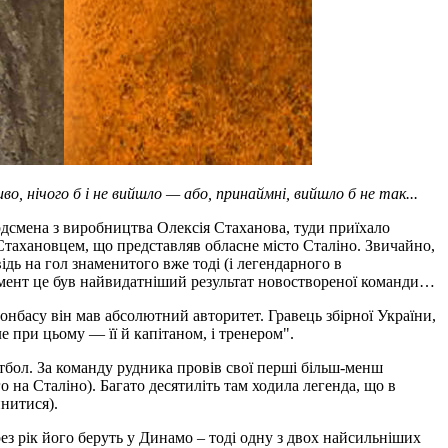
во, нічого б і не вийшло — або, принаймні, вийшло б не так...
ордсмена з виробництва Олексія Стаханова, туди приїхало
тахановцем, що представляв обласне місто Сталіно. Звичайно,
ь на гол знаменитого вже тоді (і легендарного в
мент це був найвидатніший результат новоствореної команди…
нбасу він мав абсолютний авторитет. Гравець збірної України,
е при цьому — її й капітаном, і тренером".
тбол. За команду рудника провів свої перші більш-менш
о на Сталіно). Багато десятиліть там ходила легенда, що в
нитися).
з рік його беруть у Динамо – тоді одну з двох найсильніших