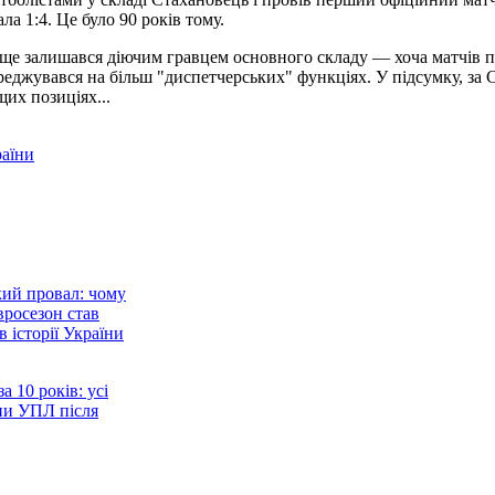
ла 1:4. Це було 90 років тому.
ін ще залишався діючим гравцем основного складу — хоча матчів п
еджувався на більш "диспетчерських" функціях. У підсумку, за Ста
их позиціях...
раїни
ий провал: чому
вросезон став
 історії України
а 10 років: усі
они УПЛ після
є: до початку