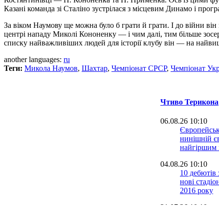
Казані команда зі Сталіно зустрілася з місцевим Динамо і програ
За віком Наумову ще можна було б грати й грати. І до війни в
центрі нападу Миколі Кононенку — і чим далі, тим більше зосер
списку найважливіших людей для історії клубу він — на найвищ
another languages:
ru
Теги:
Микола Наумов
,
Шахтар
,
Чемпiонат СРСР
,
Чемпіонат Ук
Чтиво Терикона
06.08.26 10:10
Європейськ
нинішній є
найгіршим в
04.08.26 10:10
10 дебютів з
нові стаді
2016 року
31.07.26 10:10
36-й старту