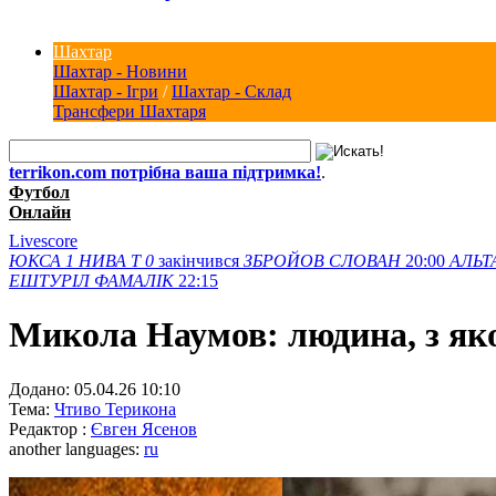
Шахтар
Шахтар - Новини
Шахтар - Ігри
/
Шахтар - Склад
Трансфери Шахтаря
terrikon.com потрібна ваша підтримка!
.
Футбол
Онлайн
Livescore
ЮКСА
1
НИВА Т
0
закінчився
ЗБРОЙОВ
СЛОВАН
20:00
АЛЬТ
ЕШТУРІЛ
ФАМАЛІК
22:15
Микола Наумов: людина, з як
Додано:
05.04.26 10:10
Тема:
Чтиво Терикона
Редактор :
Євген Ясенов
another languages:
ru