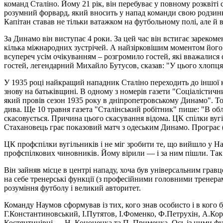
команд Сталіно. Йому 21 рік, він перебуває у повному розквіті
розумний форвард, який вносить у напад команди свою родзинку.
Капітан ставав не тільки ватажком на футбольному полі, але й 
За Динамо він виступає 4 роки. За цей час він встигає зарекоме
кілька міжнародних зустрічей. А найзірковішим моментом його к
всупереч усім очікуванням – розгромило гостей, які вважалися 
гостей, легендарний Михайло Бутусов, сказав: "У цього хлопця
У 1935 році найкращий нападник Сталіно переходить до іншої к
знову на батьківщині. В одному з номерів газети "Соціалістич
який провів сезон 1935 року в дніпропетровському Динамо". То
дива. Ще 10 травня газета "Сталінський робітник" пише: "В о
скасовується. Причина цього скасування відома. ЦК спілки вугі
Стахановець грає показовий матч з одеським Динамо. Програє (2
ЦК профспілки вугільників і не міг зробити те, що вийшло у Нау
профспілкових чиновників. Йому вірили — і за ним пішли. Та
Він зайняв місце в центрі нападу, хоча був універсальним гравц
на себе тренерські функції (з професійними головними тренерами
розуміння футболу і великий авторитет.
Команду Наумов сформував із тих, кого знав особисто і в кого 
Г.Константиновський, І.Путятов, І.Фоменко, Ф.Петрухін, А.Ко
Костянтинівці — Н. Кононенка та П. Применка. Ось із цими футб