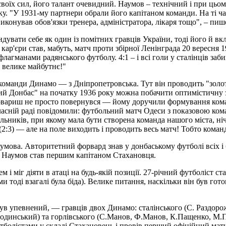
 своїх сил, його талант очевидний. Наумов – технічний і при цьо
 "У 1931-му партнери обрали його капітаном команди. На ті часи
виконував обов'язки тренера, адміністратора, лікаря тощо", – п
ндувати себе як один із помітних гравців України, тоді його й вкл
ар'єри став, мабуть, матч проти збірної Ленінграда 20 вересня 
флагманами радянського футболу. 4:1 – і всі голи у сталінців за
 велике майбутнє!"
оманди Динамо — з Дніпропетровська. Тут він проводить "золоти
ний Донбас" на початку 1936 року можна побачити оптимістичну 
вариш не просто повернувся — йому доручили формування команди,
бласній раді повідомили: футбольний матч Одеси з показовою ком
льників, при якому мала бути створена команда нашого міста, ні
:3) — але на поле виходить і проводить весь матч! Тобто команда
мова. Авторитетний форвард знав у донбаському футболі всіх і бу
к Наумов став першим капітаном Стахановця.
ем і міг діяти в атаці на будь-якій позиції. 27-річний футболіст
 тоді взагалі була біда). Велике питання, наскільки він був гото
був упевнений, — гравців двох Динамо: сталінського (С. Раздоро
родинський) та горлівського (С.Манов, Ф.Манов, К.Пащенко, М.П
олістами у складі Стахановець і провів перший офіційний матч у 