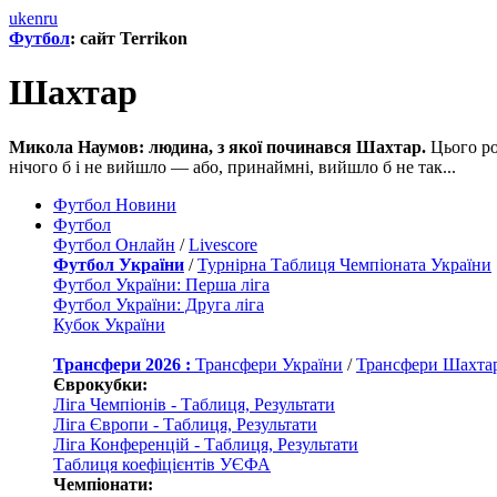
uk
en
ru
Футбол
: сайт Terrikon
Шахтар
Микола Наумов: людина, з якої починався Шахтар.
Цього рок
нічого б і не вийшло — або, принаймні, вийшло б не так...
Футбол Новини
Футбол
Футбол Онлайн
/
Livescore
Футбол України
/
Турнірна Таблиця Чемпіоната України
Футбол України: Перша ліга
Футбол України: Друга ліга
Кубок України
Трансфери 2026 :
Трансфери України
/
Трансфери Шахта
Єврокубки:
Ліга Чемпіонів - Таблиця, Результати
Ліга Європи - Таблиця, Результати
Ліга Конференцій - Таблиця, Результати
Таблиця коефіцієнтів УЄФА
Чемпіонати: