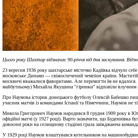
Цього року Шахтар відзначає 90-річчя від дня заснування. Відзнач
23 вересня 1936 року шахтарське містечко Кадіївка відчуло себ
московське Динамо — свіжоспечений чемпіон країни. Маститій 
москвичі вважалися фаворитами. Але перемогти їм не вдалося. 
майбутньому) Михайла Якушина "гірники" відповіли влучним у
Про Наумова історик донецького футболу Олексій Бабешко пише 
учасник матчів із командами Іспанії та Німеччини, Наумов не т
Микола Григорович Наумов народився 8 грудня 1909 року в Юзів
офіційні матчі (у 1927 році). Варто зазначити, що Буденнівка б
довоєнні роки на селищному стадіоні грала заїжджаюча команда
У 1929 році Наумов влаштувався котельником на машинобудівний