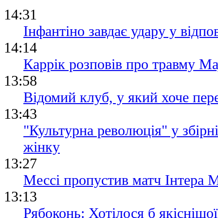
14:31
Інфантіно завдає удару у відпо
14:14
Каррік розповів про травму Мау
13:58
Відомий клуб, у який хоче пер
13:43
"Культурна революція" у збірні
жінку
13:27
Мессі пропустив матч Інтера М
13:13
Рябоконь: Хотілося б якіснішої