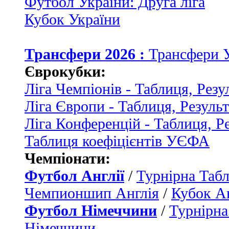
Футбол України: Друга ліга
Кубок України
Трансфери 2026 :
Трансфери 
Єврокубки:
Ліга Чемпіонів - Таблиця, Резу
Ліга Європи - Таблиця, Резуль
Ліга Конференцій - Таблиця, Р
Таблиця коефіцієнтів УЄФА
Чемпіонати:
Футбол Англії
/
Турнірна Табл
Чемпионшип Англія
/
Кубок Ан
Футбол Німеччини
/
Турнірна
Німеччини