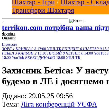
Шахтар - Ігри
/
Шахтар - Скла
Трансфери Шахтаря
terrikon.com потрібна ваша під
Футбол
Онлайн
Livescore
ЗОРЯ
1
КРИВБАС
3
13:00
УПЛ-ТБ
ЕПІЦЕНТ
0
ШАХТАР
0
15:
РЕБЕЛ
3
КАРБОН
2
13:30
ПРОБІЙ
0
ЧЕРНІГ.
0
14:00
YouTub
16:00
YouTub
ВЕРЕС
ДИНАМО
18:00
УПЛ-ТБ
Захисник Бетіса: У насту
будемо в ЛЕ і досягнемо 
Додано:
29.05.25 09:56
Тема:
Ліга конференцій УЄФА