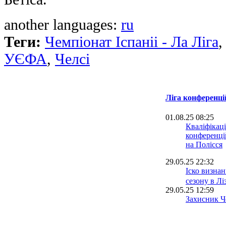
another languages:
ru
Теги:
Чемпіонат Іспаніі - Ла Ліга
УЄФА
,
Челсі
Ліга конференці
01.08.25 08:25
Кваліфікаці
конференцій
на Полісся
29.05.25 22:32
Іско визна
сезону в Лі
29.05.25 12:59
Захисник Ч
першим клу
виграв усе!