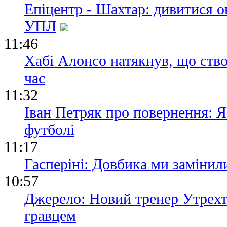
Епіцентр - Шахтар: дивитися о
УПЛ
11:46
Хабі Алонсо натякнув, що ство
час
11:32
Іван Петряк про повернення: Я
футболі
11:17
Гасперіні: Довбика ми замінили
10:57
Джерело: Новий тренер Утрехт
гравцем