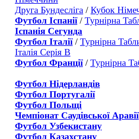
Друга Бундесліга
/
Кубок Німе
Футбол Іспанії
/
Турнірна Таб
Іспанія Сегунда
Футбол Італії
/
Турнірна Табли
Італія Серія B
Футбол Франції
/
Турнірна Та
Футбол Нідерландiв
Футбол Португалії
Футбол Польщі
Чемпіонат Саудівської Аравії
Футбол Узбекистану
Футбол Казахстану