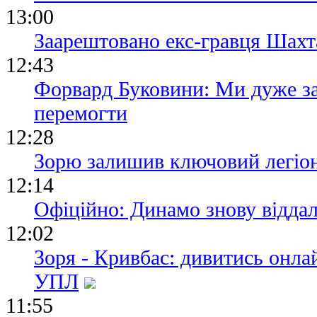
13:00
Заарештовано екс-гравця Шах
12:43
Форвард Буковини: Ми дуже за
перемогти
12:28
Зорю залишив ключовий легіо
12:14
Офіційно: Динамо знову віддал
12:02
Зоря - Кривбас: дивитись онла
УПЛ
11:55