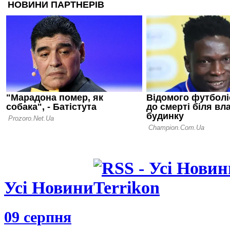
29.05.25 12:28
"За такі по
Позов назв
причину по
29.05.25 09:56
Захисник Бе
наступному
будемо в ЛЕ
великих усп
Усі Новини
09 серпня