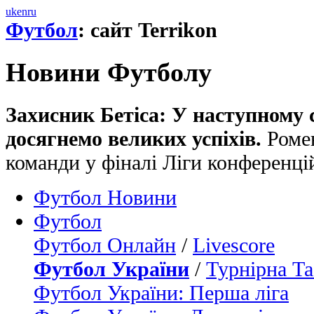
uk
en
ru
Футбол
: сайт Terrikon
Новини Футболу
Захисник Бетіса: У наступному с
досягнемо великих успіхів.
Ромен
команди у фіналі Ліги конференцій
Футбол Новини
Футбол
Футбол Онлайн
/
Livescore
Футбол України
/
Турнірна Та
Футбол України: Перша ліга