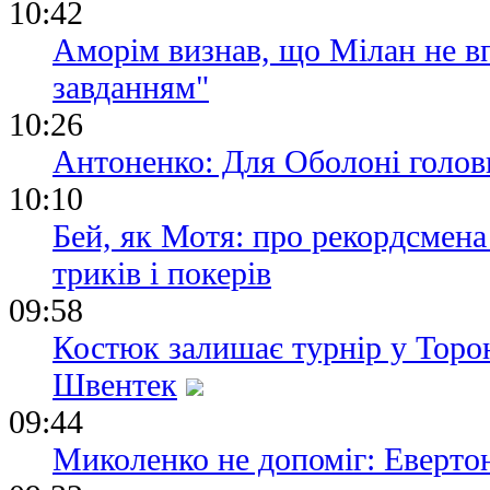
10:42
Аморім визнав, що Мілан не вп
завданням"
10:26
Антоненко: Для Оболоні голов
10:10
Бей, як Мотя: про рекордсмена
триків і покерів
09:58
Костюк залишає турнір у Торон
Швентек
09:44
Миколенко не допоміг: Еверто