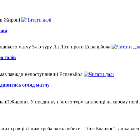
тив Жироні
иві
ашнього матчу 5-го туру Ла Ліги проти Еспаньйола
о голів
риймав завжди непоступливий Еспаньйол
 дивитись огляд матчу
панії Жирони. У поєдинку п'ятого туру каталонці на своєму полі
них гравців і цим треба щось робити . “Лос Бланкос” зацікавлен