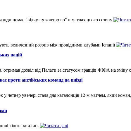
манди немає "відчуття контролю" в матчах цього сезону
трують величезний розрив між провідними клубами Іспанії
ьких націй
ана, отримав дозвіл від Палати за статусом гравців ФІФА на змін
ає проти англійських команд на виїзді
четвер увечері стала для каталонців 12-м матчем, який команда
ими
 полі кілька хвилин.