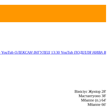
0
YouTub
ОЛЕКСАН
ІНГУЛЕЦ
13:30
YouTub
ПОДІЛЛЯ
НИВА В
Вінісіус Жуніор 28'
Мастантуоно 38'
Мбаппе (п.) 64'
Мбаппе 66'