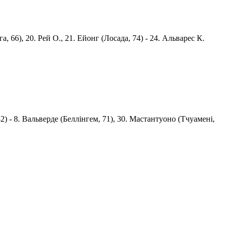
га, 66), 20. Рей О., 21. Ейонг (Лосада, 74) - 24. Альварес К.
 82) - 8. Вальверде (Беллінгем, 71), 30. Мастантуоно (Тчуамені,