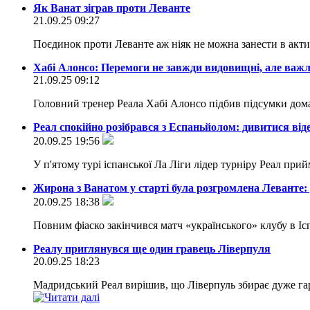
Як Ванат зіграв проти Леванте
21.09.25 09:27
Поєдинок проти Леванте аж ніяк не можна занести в ак
Хабі Алонсо: Перемоги не завжди видовищні, але важл
21.09.25 09:12
Головний тренер Реала Хабі Алонсо підбив підсумки дом
Реал спокійно розібрався з Еспаньйолом: дивитися віде
20.09.25 19:56
У п'ятому турі іспанської Ла Ліги лідер турніру Реал п
Жирона з Ванатом у старті була розгромлена Леванте:
20.09.25 18:38
Повним фіаско закінчився матч «українського» клубу в Іс
Реалу приглянувся ще один гравець Ліверпуля
20.09.25 18:23
Мадридський Реал вирішив, що Ліверпуль збирає дуже гар