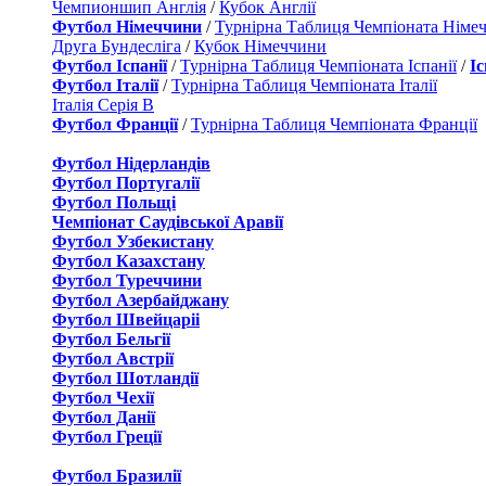
Чемпионшип Англія
/
Кубок Англії
Футбол Німеччини
/
Турнірна Таблиця Чемпіоната Німе
Друга Бундесліга
/
Кубок Німеччини
Футбол Іспанії
/
Турнірна Таблиця Чемпіоната Іспанії
/
І
Футбол Італії
/
Турнірна Таблиця Чемпіоната Італії
Італія Серія B
Футбол Франції
/
Турнірна Таблиця Чемпіоната Франції
Футбол Нідерландiв
Футбол Португалії
Футбол Польщі
Чемпіонат Саудівської Аравії
Футбол Узбекистану
Футбол Казахстану
Футбол Туреччини
Футбол Азербайджану
Футбол Швейцаріі
Футбол Бельгії
Футбол Австрії
Футбол Шотландії
Футбол Чехії
Футбол Данії
Футбол Греції
Футбол Бразилії