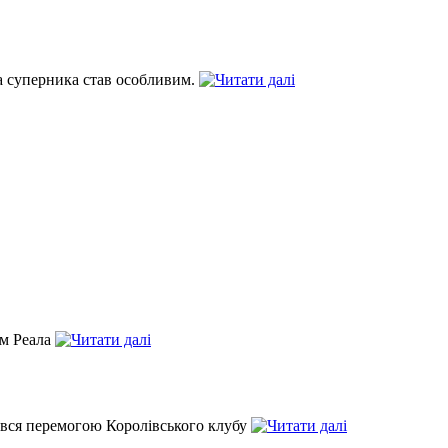
та суперника став особливим.
ом Реала
ився перемогою Королівського клубу