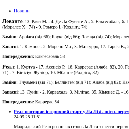
Новини
Леванте
: 13. Раян М. - 4. Де Ла Фуенте А., 5. Ельгесабаль, 6. 
(Моралес Х., 74) - 9. Ромеро І. (Коялiпу, 74)
Заміни
: Арріага (від 66); Бруке (від 66); Лосада (від 74); Моралес
Запасні
: 1. Кампос - 2. Морено М-с, 3. Маттурро, 17. Гарсія В., 
Попередження
: Ельгесабаль 58
Реал
: 1. Куртуа - 17. Асенсіо Р., 18. Каррерас (Алаба, 82), 20.
71) - 7. Вінісіус Жуніор, 10. Мбаппе (Родріго, 82)
Заміни
: Тчуамені (від 71); Беллінгем (від 71); Алаба (від 82); Кам
Запасні
: 13. Лунін - 2. Карвахаль, 3. Мілітао, 35. Хіменес Д. - 16.
Попередження
: Каррерас 54
Реал повторив історичний старт у Ла Лізі - шість пере
24.09.25 11:51
Мадридський Реал розпочав сезон Ла Ліги з шести перем