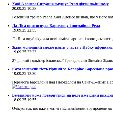
Хабі Алонсо: Ситуація змушує Реал діяти по-іншому
20.09.25 10:28
Головний тренер Реала Хабі Алонсо визнав, що у його ко
Ла Ліга притиснула Барселону і послабила Реал
19.09.25 22:55
Ла Ліга опублікувала нові ліміти зарплат, і вони демонс
Зідан-молодший зможе взяти участь у Кубку африканс
19.09.25 22:23
27-річний голкіпер іспанської Гранади, син Зінедіна Зід
Каталонський гість гірший за Баварію: Барселона враж
19.09.25 13:30
Перемога Барселони над Ньюкаслом на Сент-Джеймс Парк у 
Беллінгем може повернутися на поле вже цими вихідн
18.09.25 19:55
Очікується, що вже в матчі з Еспаньйолом він проведе на