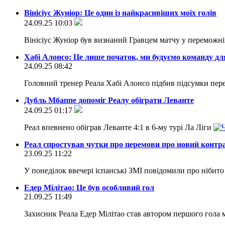
Вінісіус Жуніор: Це один із найкрасивіших моїх голів
24.09.25 10:03
Вінісіус Жуніор був визнаний Гравцем матчу у переможній 
Хабі Алонсо: Це лише початок, ми будуємо команду дл
24.09.25 08:42
Головний тренер Реала Хабі Алонсо підбив підсумки пере
Дубль Мбаппе допоміг Реалу обіграти Леванте
24.09.25 01:17
Реал впевнено обіграв Леванте 4:1 в 6-му турі Ла Ліги
Реал спростував чутки про перемови про новий контрак
23.09.25 11:22
У понеділок ввечері іспанські ЗМІ повідомили про нібито
Едер Мілітао: Це був особливий гол
21.09.25 11:49
Захисник Реала Едер Мілітао став автором першого гола