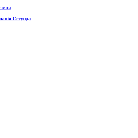
ччини
спанія Сегунда