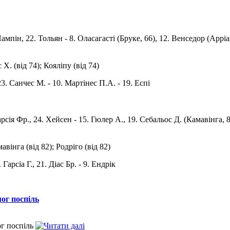
Пампiн, 22. Тольян - 8. Оласагасті (Бруке, 66), 12. Венседор (Арріа
 Х. (від 74); Коялiпу (від 74)
23. Санчес М. - 10. Мартінес П.А. - 19. Еспi
 Гарсія Фр., 24. Хейсен - 15. Гюлер А., 19. Себальос Д. (Камавінга,
авінга (від 82); Родріго (від 82)
 Гарсіа Г., 21. Діас Бр. - 9. Ендрік
мог поспіль
ог поспіль