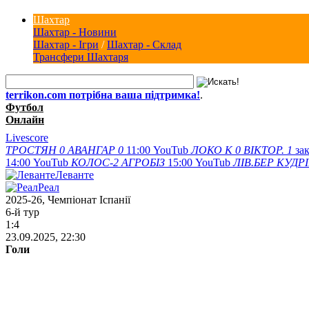
Шахтар
Шахтар - Новини
Шахтар - Ігри
/
Шахтар - Склад
Трансфери Шахтаря
terrikon.com потрібна ваша підтримка!
.
Футбол
Онлайн
Livescore
ТРОСТЯН
0
АВАНГАР
0
11:00
YouTub
ЛОКО К
0
ВІКТОР.
1
за
14:00
YouTub
КОЛОС-2
АГРОБІЗ
15:00
YouTub
ЛІВ.БЕР
КУДР
Леванте
Реал
2025-26, Чемпiонат Іспанії
6-й тур
1:4
23.09.2025, 22:30
Голи