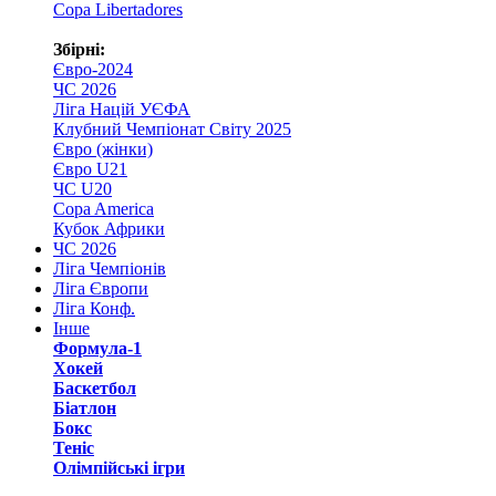
Copa Libertadores
Збірні:
Євро-2024
ЧС 2026
Ліга Націй УЄФА
Клубний Чемпіонат Світу 2025
Євро (жінки)
Євро U21
ЧС U20
Copa America
Кубок Африки
ЧС 2026
Ліга Чемпіонів
Ліга Європи
Ліга Конф.
Інше
Формула-1
Хокей
Баскетбол
Біатлон
Бокс
Теніс
Олімпійські ігри