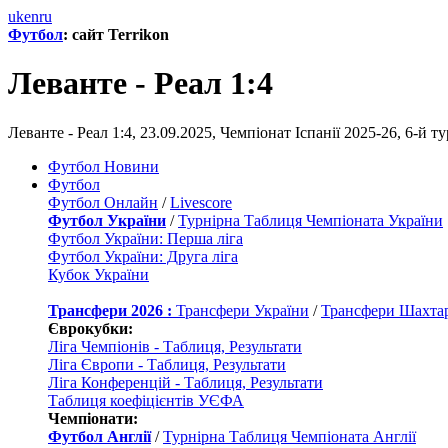
uk
en
ru
Футбол
: сайт Terrikon
Леванте - Реал 1:4
Леванте - Реал 1:4, 23.09.2025, Чемпiонат Іспанії 2025-26, 6-й
Футбол Новини
Футбол
Футбол Онлайн
/
Livescore
Футбол України
/
Турнірна Таблиця Чемпіоната України
Футбол України: Перша ліга
Футбол України: Друга ліга
Кубок України
Трансфери 2026 :
Трансфери України
/
Трансфери Шахта
Єврокубки:
Ліга Чемпіонів - Таблиця, Результати
Ліга Європи - Таблиця, Результати
Ліга Конференцій - Таблиця, Результати
Таблиця коефіцієнтів УЄФА
Чемпіонати:
Футбол Англії
/
Турнірна Таблиця Чемпіоната Англії