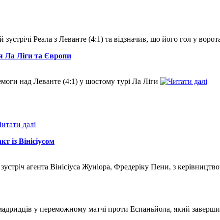
зустрічі Реала з Леванте (4:1) та відзначив, що його гол у воро
я Ла Ліги та Європи
моги над Леванте (4:1) у шостому турі Ла Ліги
т із Вінісіусом
 зустріч агента Вінісіуса Жуніора, Фредеріку Пени, з керівництв
 мадридців у переможному матчі проти Еспаньйола, який заверш