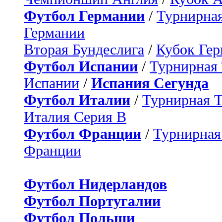
Футбол Германии
/
Турнирная
Германии
Вторая Бундеслига
/
Кубок Ге
Футбол Испании
/
Турнирная
Испании
/
Испания Сегунда
Футбол Италии
/
Турнирная 
Италия Серия B
Футбол Франции
/
Турнирная
Франции
Футбол Нидерландов
Футбол Португалии
Футбол Польши