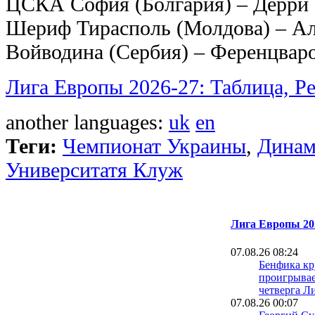
ЦСКА София (Болгария) – Дерри 
Шериф Тирасполь (Молдова) – А
Войводина (Сербия) – Ференцвар
Лига Европы 2026-27: Таблица, Р
another languages:
uk
en
Теги:
Чемпионат Украины
,
Динам
Университатя Клуж
Лига Европы 20
07.08.26 08:24
Бенфика к
проигрывае
четверга Л
07.08.26 00:07