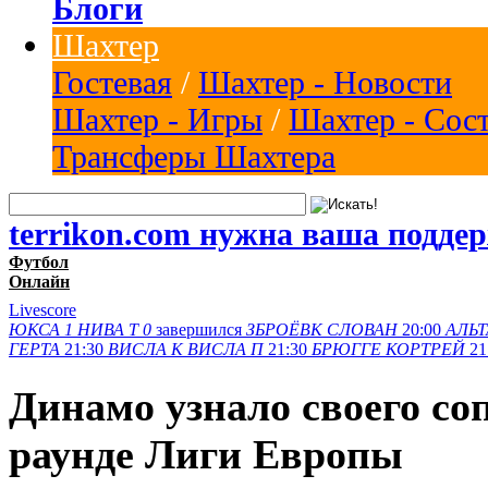
Блоги
Шахтер
Гостевая
/
Шахтер - Новости
Шахтер - Игры
/
Шахтер - Сос
Трансферы Шахтера
terrikon.com нужна ваша подде
Футбол
Онлайн
Livescore
ЮКСА
1
НИВА Т
0
завершился
ЗБРОЁВК
СЛОВАН
20:00
АЛЬТ
ГЕРТА
21:30
ВИСЛА K
ВИСЛА П
21:30
БРЮГГЕ
КОРТРЕЙ
21
Динамо узнало своего со
раунде Лиги Европы