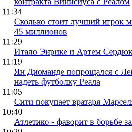
контракта Винисиуса с Реалом
11:34
Сколько стоит лучший игрок ми
45 миллионов
11:29
Итало Энрике и Артем Сердюк
11:19
Ян Диоманде попрощался с Лей
надеть футболку Реала
11:05
Сити покупает вратаря Марсел
10:40
Атлетико - фаворит в борьбе з
10:29