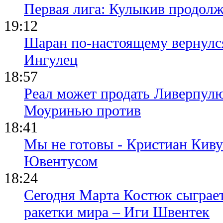
Первая лига: Кулыкив продолж
19:12
Шаран по-настоящему вернулс
Ингулец
18:57
Реал может продать Ливерпул
Моуринью против
18:41
Мы не готовы - Кристиан Киву
Ювентусом
18:24
Сегодня Марта Костюк сыграе
ракетки мира – Иги Швентек