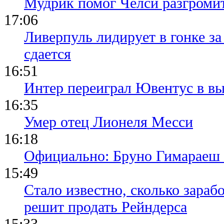
Мудрик помог Челси разгроми
17:06
Ливерпуль лидирует в гонке за
сдается
16:51
Интер переиграл Ювентус в вы
16:35
Умер отец Лионеля Месси
16:18
Официально: Бруно Гимараеш 
15:49
Стало известно, сколько зара
решит продать Рейндерса
15:33