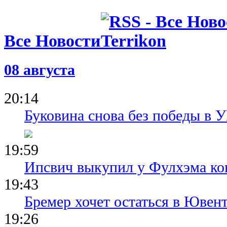
расследуют
полиции
06.08.26 09:39
Испания уж
Все Новости
проводить 
вместе с М
05.08.26 23:40
08 августа
ФИФА пошла
о финале Ч
Марокко о
20:14
Буковина снова без победы в 
19:59
Ипсвич выкупил у Фулхэма ко
19:43
Бремер хочет остаться в Ювент
19:26