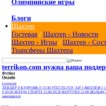
Олимпийские игры
Блоги
Шахтер
Гостевая
/
Шахтер - Новости
Шахтер - Игры
/
Шахтер - Сос
Трансферы Шахтера
terrikon.com нужна ваша подде
Футбол
Онлайн
Livescore
ЛЕВ.БЕР
0
КУДРОВК
0
15:30
УПЛ-ТБ
ГОУ Э.И
1
ВИЛЛЕМ
1
1
0
20:30
МЛАДА
СПАРТА
21:00
ПСВ
ФОРТУНА
21:00
ВОЛЬФС
завершился