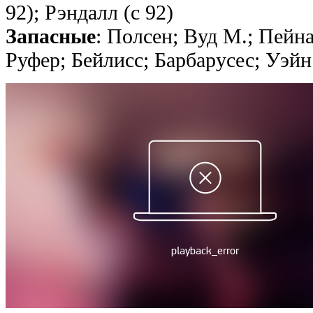
92); Рэндалл (с 92)
Запасные
: Полсен; Вуд М.; Пейна
Руфер; Бейлисс; Барбарусес; Уэйн