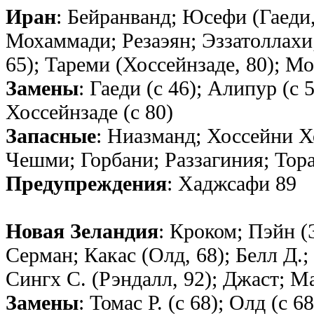
Иран
: Бейранванд; Юсефи (Гаеди,
Мохаммади; Резаэян; Эззатоллахи
65); Тареми (Хоссейнзаде, 80); М
Замены
: Гаеди (с 46); Алипур (с 
Хоссейнзаде (с 80)
Запасные
: Ниазманд; Хоссейни Х
Чешми; Горбани; Раззагиния; Тор
Предупреждения
: Хаджсафи 89
Новая Зеландия
: Кроком; Пэйн (
Серман; Какас (Олд, 68); Белл Д.;
Сингх С. (Рэндалл, 92); Джаст; Ма
Замены
: Томас Р. (с 68); Олд (с 6