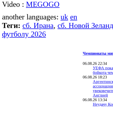
Video :
MEGOGO
another languages:
uk
en
Теги:
сб. Ирана
,
сб. Новой Зелан
футболу 2026
Чемпионаты мир
06.08.26 22:34
УЕФА пока 
бойкота че
06.08.26 18:23
Аргентинск
ассоциация
увековечит
Англией
06.08.26 13:34
Неудачу Ко
чемпионате