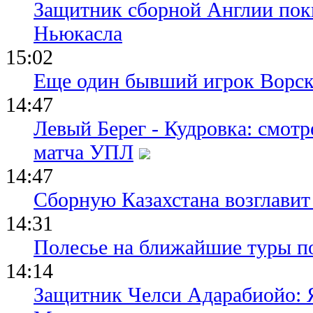
Защитник сборной Англии пок
Ньюкасла
15:02
Еще один бывший игрок Ворск
14:47
Левый Берег - Кудровка: смот
матча УПЛ
14:47
Сборную Казахстана возглавит
14:31
Полесье на ближайшие туры п
14:14
Защитник Челси Адарабиойо: Я