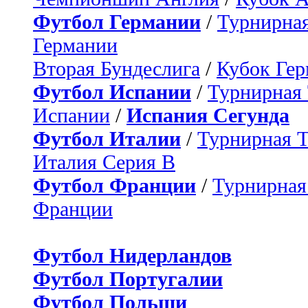
Футбол Германии
/
Турнирная
Германии
Вторая Бундеслига
/
Кубок Ге
Футбол Испании
/
Турнирная
Испании
/
Испания Сегунда
Футбол Италии
/
Турнирная 
Италия Серия B
Футбол Франции
/
Турнирная
Франции
Футбол Нидерландов
Футбол Португалии
Футбол Польши