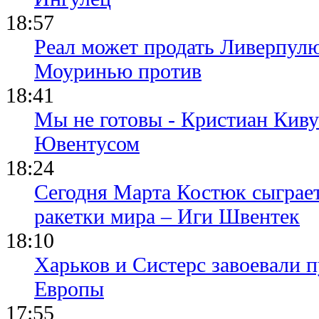
18:57
Реал может продать Ливерпул
Моуринью против
18:41
Мы не готовы - Кристиан Киву
Ювентусом
18:24
Сегодня Марта Костюк сыграе
ракетки мира – Иги Швентек
18:10
Харьков и Систерс завоевали 
Европы
17:55