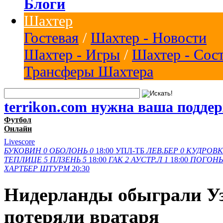
Блоги
Шахтер
Гостевая
/
Шахтер - Новости
Шахтер - Игры
/
Шахтер - Сос
Трансферы Шахтера
terrikon.com нужна ваша подде
Футбол
Онлайн
Livescore
БУКОВИН
0
ОБОЛОНЬ
0
18:00
УПЛ-ТБ
ЛЕВ.БЕР
0
КУДРОВК
ТЕПЛИЦЕ
5
ПЛЗЕНЬ
5
18:00
ГАК
2
АУСТР.Л
1
18:00
ПОГОНЬ
ХАРТБЕР
ШТУРМ
20:30
Нидерланды обыграли Уз
потеряли вратаря