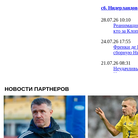
сб. Нидерландов
28.07.26 10:10
Реанимация
кто за Кло
24.07.26 17:55
Френки де 
сборную Н
21.07.26 08:31
Неудачливы
Нидерланд
Fair Play п
15.07.26 18:57
Барселона в
травмы Фре
10.07.26 18:59
Тен Хаг от
возглавить
Нидерланд