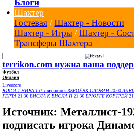
Блоги
Шахтер
Гостевая
/
Шахтер - Новости
Шахтер - Игры
/
Шахтер - Сос
Трансферы Шахтера
terrikon.com нужна ваша подде
Футбол
Онлайн
Livescore
ЮКСА
1
НИВА Т
0
завершился
ЗБРОЁВК
СЛОВАН
20:00
АЛЬТ
ГЕРТА
21:30
ВИСЛА K
ВИСЛА П
21:30
БРЮГГЕ
КОРТРЕЙ
21
Источник: Металлист-19
подписать игрока Динам