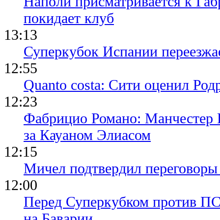
Наполи присматривается к Габ
покидает клуб
13:13
Суперкубок Испании переезжа
12:55
Quanto costa: Сити оценил Род
12:23
Фабрицио Романо: Манчестер 
за Кауаном Элиасом
12:15
Мичел подтвердил переговор
12:00
Перед Суперкубком против ПС
на Баварии