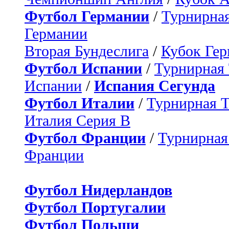
Футбол Германии
/
Турнирная
Германии
Вторая Бундеслига
/
Кубок Ге
Футбол Испании
/
Турнирная
Испании
/
Испания Сегунда
Футбол Италии
/
Турнирная 
Италия Серия B
Футбол Франции
/
Турнирная
Франции
Футбол Нидерландов
Футбол Португалии
Футбол Польши