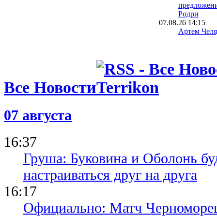
предложени
Родри
07.08.26 14:15
Артем Челя
в УПЛ
07.08.26 13:30
Наполи при
Габриэлю Ж
Лукаку пок
Все Новости
07.08.26 12:55
Quanto cost
Родри для 
07 августа
16:37
Груша: Буковина и Оболонь бу
настраиваться друг на друга
16:17
Официально: Матч Черноморец 