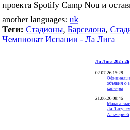
проекта Spotify Camp Nou и остав
another languages:
uk
Теги:
Стадионы
,
Барселона
,
Стад
Чемпионат Испании - Ла Лига
Ла Лига 2025-26
02.07.26 15:28
Официально
объявил о 
карьеры
21.06.26 08:46
Малага выи
Ла Лигу: с
Альмерией
15.06.26 18:30
Игрок Севи