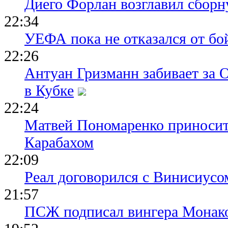
Диего Форлан возглавил сборн
22:34
УЕФА пока не отказался от бо
22:26
Антуан Гризманн забивает за 
в Кубке
22:24
Матвей Пономаренко приносит
Карабахом
22:09
Реал договорился с Винисиусо
21:57
ПСЖ подписал вингера Монак