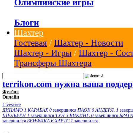
Олимпийские игры
Блоги
Шахтер
Гостевая
/
Шахтер - Новости
Шахтер - Игры
/
Шахтер - Сос
Трансферы Шахтера
terrikon.com нужна ваша подде
Футбол
Онлайн
Livescore
ДИНАМО
1
КАРАБАХ
0
завершился
ПАОК
0
АНДЕРЛ.
1
завер
ШЕЛБУРН
1
завершился
ТУН
3
ВИКИНГ.
0
завершился
БРАГА
завершился
БЕНФИКА
6
ХАРТС
1
завершился