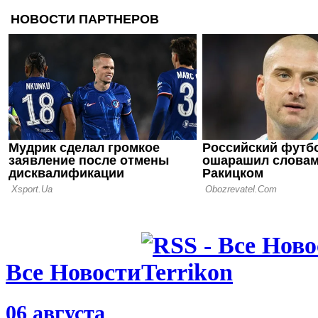
лет тюрьмы
изнасилова
08.06.26 09:40
Малага сде
к возвраще
07.06.26 16:16
Выборы пре
сенсация в
Все Новости
06 августа