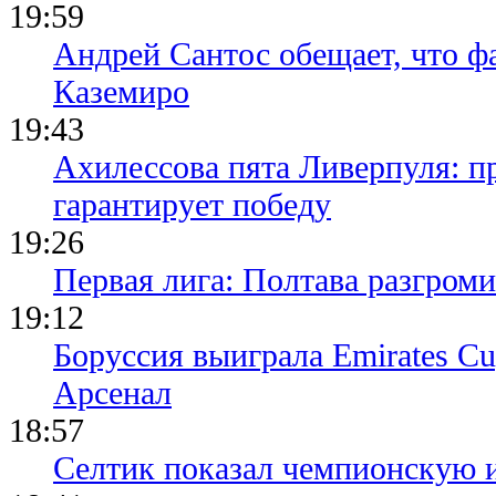
19:59
открыл дор
для Ренна 
Андрей Сантос обещает, что ф
Каземиро
19:43
Ахилессова пята Ливерпуля: п
гарантирует победу
19:26
Первая лига: Полтава разгро
19:12
Боруссия выиграла Emirates Cu
Арсенал
18:57
Селтик показал чемпионскую 