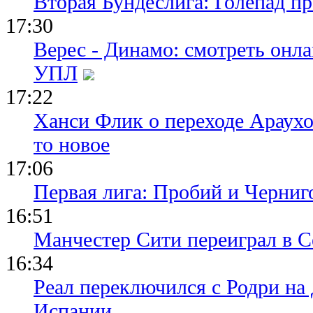
Вторая Бундеслига: Голепад п
17:30
Верес - Динамо: смотреть онл
УПЛ
17:22
Ханси Флик о переходе Араухо
то новое
17:06
Первая лига: Пробий и Черниг
16:51
Манчестер Сити переиграл в С
16:34
Реал переключился с Родри на 
Испании