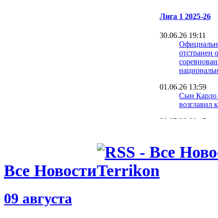
Лига 1 2025-26
30.06.26 19:11
Официальн
отстранен о
соревнова
национальн
01.06.26 13:59
Сын Карло
возглавил 
30.05.26 00:45
Ницца разб
Сент-Этьен
прописку в
25.05.26 21:08
Все Новости
Жесткое ра
объявил об
Женезио
09 августа
23.05.26 00:27
Эхо кубков