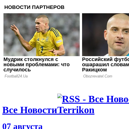
(чистых)
11.06.26 19:20
Домашнее 
чемпиона 
матчем сез
09.06.26 19:12
Стало извес
новым трен
Пэлас
Все Новости
07 августа