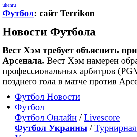
uk
en
ru
Футбол
: сайт Terrikon
Новости Футбола
Вест Хэм требует объяснить пр
Арсенала.
Вест Хэм намерен обр
профессиональных арбитров (PGM
позднего гола в матче против Арс
Футбол Новости
Футбол
Футбол Онлайн
/
Livescore
Футбол Украины
/
Турнирная