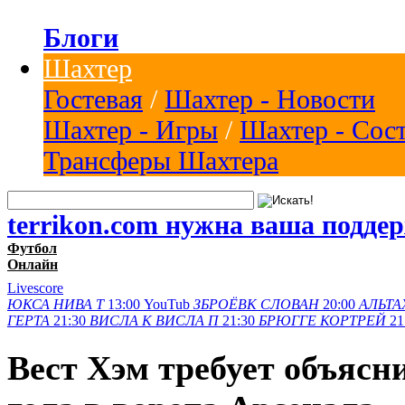
Блоги
Шахтер
Гостевая
/
Шахтер - Новости
Шахтер - Игры
/
Шахтер - Сос
Трансферы Шахтера
terrikon.com нужна ваша подде
Футбол
Онлайн
Livescore
ЮКСА
НИВА Т
13:00
YouTub
ЗБРОЁВК
СЛОВАН
20:00
АЛЬТА
ГЕРТА
21:30
ВИСЛА K
ВИСЛА П
21:30
БРЮГГЕ
КОРТРЕЙ
21
Вест Хэм требует объяс