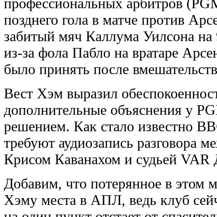
профессиональных арбитров (PGM
позднего гола в матче против Арс
забитый мяч Каллума Уилсона на 
из-за фола Пабло на вратаре Арсе
было принять после вмешательст
Вест Хэм выразил обеспокоенност
дополнительные объяснения у PG
решением. Как стало известно BB
требуют аудиозапись разговора м
Крисом Каванахом и судьей VAR 
Добавим, что потерянное в этом м
Хэму места в АПЛ, ведь клуб сейч
на один пункт отстает от спасител