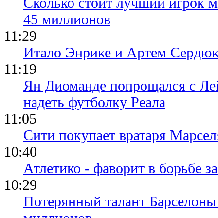
Сколько стоит лучший игрок ми
45 миллионов
11:29
Итало Энрике и Артем Сердюк
11:19
Ян Диоманде попрощался с Лей
надеть футболку Реала
11:05
Сити покупает вратаря Марсел
10:40
Атлетико - фаворит в борьбе з
10:29
Потерянный талант Барселоны 
миллионов