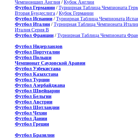
Чемпионшип Англия
/
Кубок Англии
Футбол Германии
/
Турнирная Таблица Чемпионата Гер
Вторая Бундеслига
/
Кубок Германии
Футбол Испании
/
Турнирная Таблица Чемпионата Испа
Футбол Италии
/
Турнирная Таблица Чемпионата Итали
Италия Серия B
Футбол Франции
/
Турнирная Таблица Чемпионата Фра
Футбол Нидерландов
Футбол Португалии
Футбол Польши
Чемпионат Саудовской Аравии
Футбол Узбекистана
Футбол Казахстана
Футбол Турции
Футбол Азербайджана
Футбол Швейцарии
Футбол Бельгии
Футбол Австрии
Футбол Шотландии
Футбол Чехии
Футбол Дании
Футбол Греции
Футбол Бразилии