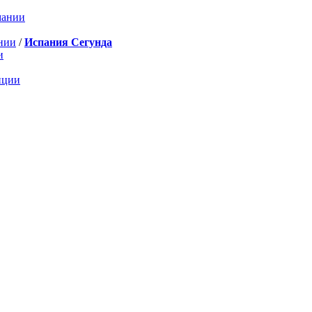
мании
нии
/
Испания Сегунда
и
нции