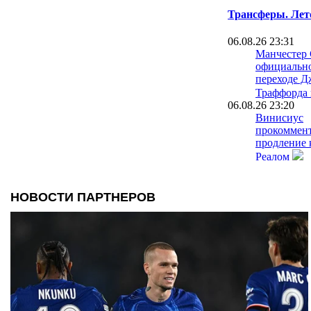
Трансферы. Лет
06.08.26 23:31
Манчестер
официально
переходе Д
Траффорда 
06.08.26 23:20
Винисиус
прокоммен
продление 
Реалом
06.08.26 19:20
Болонья от
предложени
Роу
06.08.26 18:39
Флик позво
чтобы убед
Барселону
06.08.26 18:08
Ньюкасл и
замены Бру