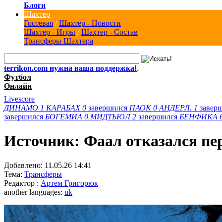
Блоги
Шахтер
Гостевая
/
Шахтер - Новости
Шахтер - Игры
/
Шахтер - Состав
Трансферы Шахтера
terrikon.com нужна ваша поддержка!
.
Футбол
Онлайн
Livescore
ДИНАМО
1
КАРАБАХ
0
завершился
ПАОК
0
АНДЕРЛ.
1
завер
завершился
БОГЕМИА
0
МИДТЬЮЛ
2
завершился
БЕНФИКА
Источник: Фаал отказался пе
Добавлено:
11.05.26 14:41
Тема:
Трансферы
Редактор :
Артем Григорюк
another languages:
uk