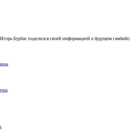
Игорь Бурбас поделился своей информацией о будущем гамбийс
аины
тера
и