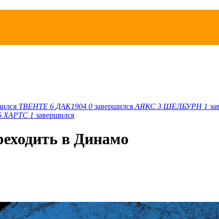
шился
ТВЕНТЕ
6
ДАК1904
0
завершился
АЯКС
3
ШЕЛБУРН
1
за
6
ХАРТС
1
завершился
реходить в Динамо