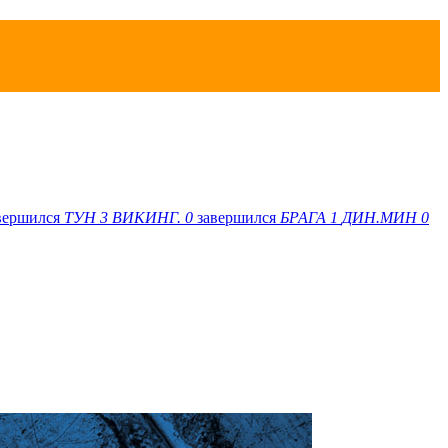
вершился
ТУН
3
ВИКИНГ.
0
завершился
БРАГА
1
ДИН.МИН
0