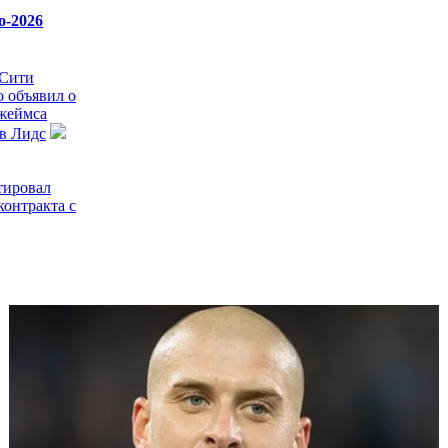
о-2026
 Сити
 объявил о
жеймса
в Лидс
тировал
контракта с
клонила
е Эвертона по
нил Родри,
ить его перейти в
щет варианты
но Гимараеша