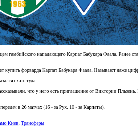
ем гамбийского нападающего Карпат Бабукара Фаала. Ранее стал
т купить форварда Карпат Бабукара Фаала. Называют даже цифр
зался ехать туда.
ассказывали, что у него есть приглашение от Виктории Пльзень. 
редач в 26 матчах (16 - за Рух, 10 - за Карпаты).
амо Киев
,
Трансферы