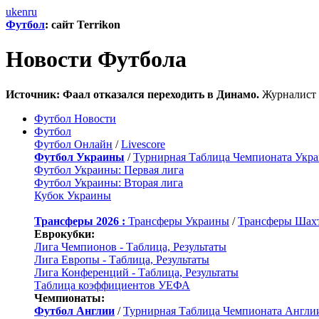
uk
en
ru
Футбол
: сайт Terrikon
Новости Футбола
Источник: Фаал отказался переходить в Динамо.
Журналист 
Футбол Новости
Футбол
Футбол Онлайн
/
Livescore
Футбол Украины
/
Турнирная Таблица Чемпионата Укр
Футбол Украины: Первая лига
Футбол Украины: Вторая лига
Кубок Украины
Трансферы 2026 :
Трансферы Украины
/
Трансферы Шах
Еврокубки:
Лига Чемпионов - Таблица, Результаты
Лига Европы - Таблица, Результаты
Лига Конференций - Таблица, Результаты
Таблица коэффициентов УЕФА
Чемпионаты:
Футбол Англии
/
Турнирная Таблица Чемпионата Англи