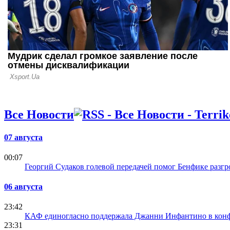
Все Новости
07 августа
00:07
Георгий Судаков голевой передачей помог Бенфике разг
06 августа
23:42
КАФ единогласно поддержала Джанни Инфантино в ко
23:31