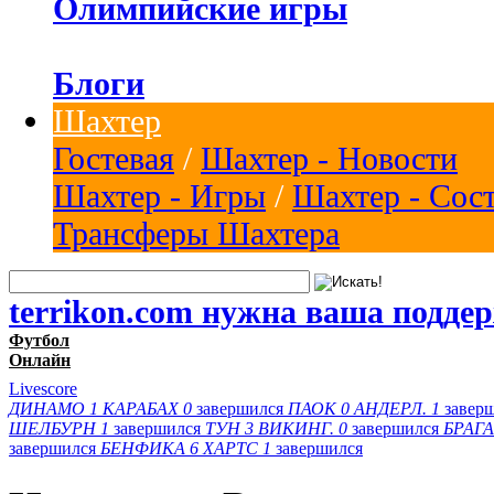
Олимпийские игры
Блоги
Шахтер
Гостевая
/
Шахтер - Новости
Шахтер - Игры
/
Шахтер - Сос
Трансферы Шахтера
terrikon.com нужна ваша подде
Футбол
Онлайн
Livescore
ДИНАМО
1
КАРАБАХ
0
завершился
ПАОК
0
АНДЕРЛ.
1
завер
ШЕЛБУРН
1
завершился
ТУН
3
ВИКИНГ.
0
завершился
БРАГА
завершился
БЕНФИКА
6
ХАРТС
1
завершился