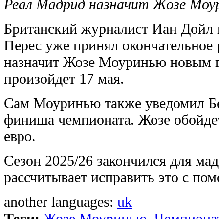
Реал Мадрид назначит Жозе Моур
Британский журналист Иан Дойл 
Перес уже принял окончательное
назначит Жозе Моуринью новым г
произойдет 17 мая.
Сам Моуринью также уведомил Бе
финиша чемпионата. Жозе обойдет
евро.
Сезон 2025/26 закончился для мад
рассчитывает исправить это с п
another languages:
uk
Теги:
Жозе Моуринью
,
Чемпионат