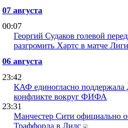
к возвраще
07 августа
07.06.26 16:16
Выборы пре
сенсация в
00:07
Георгий Судаков голевой пере
разгромить Хартс в матче Лиг
06 августа
23:42
КАФ единогласно поддержала
конфликте вокруг ФИФА
23:31
Манчестер Сити официально о
Траффорда в Лидс