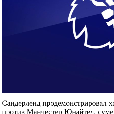
Сандерленд продемонстрировал х
против Манчестер Юнайтед, сумев