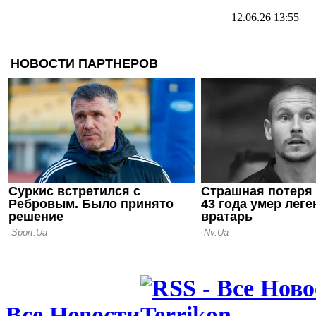
12.06.26 13:55
Что за осл
задонатил 
(чистых)
11.06.26 19:20
Домашнее 
чемпиона 
матчем сез
09.06.26 19:12
Стало извес
новым трен
Пэлас
Все Новости