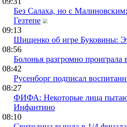
09:31
Без Салаха, но с Малиновским:
Гезтепе
09:13
Шищенко об игре Буковины: Э
08:56
Болонья разгромно проиграла 
08:42
Русенборг подписал воспитан
08:27
ФИФА: Некоторые лица пытают
Инфантино
08:10
Свитолина вышла в 1/4 финала