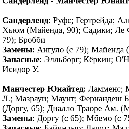
Сандерленд - Манчестер Юнайт
Сандерленд
: Руфс; Гертрейда; А
Хьюм (Майенда, 90); Садики; Ле Ф
79); Бробби
Замены
: Ангуло (с 79); Майенда (
Запасные
: Элльборг; Кёркин; О'Н
Исидор У.
Манчестер Юнайтед
: Ламменс; 
Л.; Мазрауи; Маунт; Фернандеш Б
(Доргу, 65); Диалло Траоре Ам. (
Замены
: Доргу (с 65); Мбемо (с 7
Запасные
: Байиндыр; Далот; Мал