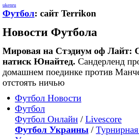
uk
en
ru
Футбол
: сайт Terrikon
Новости Футбола
Мировая на Стэдиум оф Лайт: 
натиск Юнайтед.
Сандерленд про
домашнем поединке против Манче
отстоять ничью
Футбол Новости
Футбол
Футбол Онлайн
/
Livescore
Футбол Украины
/
Турнирная