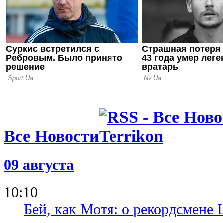
Женезио
23.05.26 00:27
Эхо кубков
открыл дор
для Ренна 
Все Новости
09 августа
10:10
Бей, как Мотя: о рекордсмене 