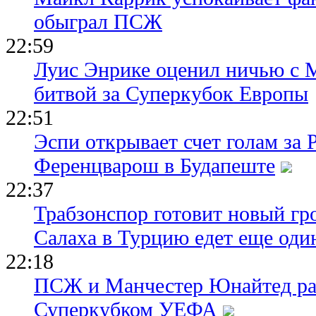
обыграл ПСЖ
22:59
Луис Энрике оценил ничью с 
битвой за Суперкубок Европы
22:51
Эспи открывает счет голам за
Ференцварош в Будапеште
22:37
Трабзонспор готовит новый гр
Салаха в Турцию едет еще оди
22:18
ПСЖ и Манчестер Юнайтед ра
Суперкубком УЕФА