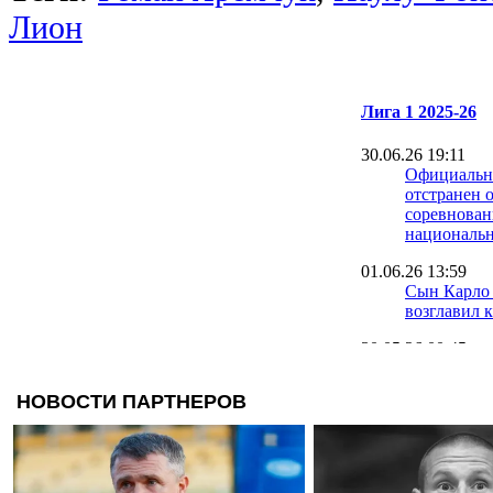
Лион
Лига 1 2025-26
30.06.26 19:11
Официальн
отстранен о
соревнова
национальн
01.06.26 13:59
Сын Карло
возглавил 
30.05.26 00:45
Ницца разб
Сент-Этьен
прописку в
25.05.26 21:08
Жесткое ра
объявил об