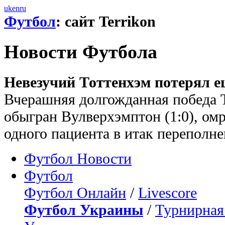
uk
en
ru
Футбол
: сайт Terrikon
Новости Футбола
Невезучий Тоттенхэм потерял е
Вчерашняя долгожданная победа 
обыгран Вулверхэмптон (1:0), ом
одного пациента в итак переполн
Футбол Новости
Футбол
Футбол Онлайн
/
Livescore
Футбол Украины
/
Турнирная