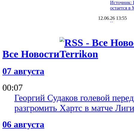
Источник: 
остается в
12.06.26 13:55
Что за осл
задонатил 
(чистых)
11.06.26 19:20
Домашнее 
Все Новости
чемпиона 
матчем сез
07 августа
09.06.26 19:12
Стало извес
новым трен
00:07
Пэлас
Георгий Судаков голевой пере
разгромить Хартс в матче Лиг
06 августа