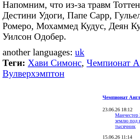
Напомним, что из-за травм Тотте
Дестини Удоги, Папе Сарр, Гулье
Ромеро, Мохаммед Кудус, Деян Ку
Уилсон Одобер.
another languages:
uk
Теги:
Хави Симонс
,
Чемпионат А
Вулверхэмптон
Чемпионат Англ
23.06.26 18:12
Манчестер
землю под 
тысячник
15.06.26 11:14