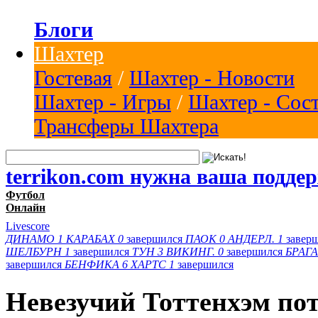
Блоги
Шахтер
Гостевая
/
Шахтер - Новости
Шахтер - Игры
/
Шахтер - Сос
Трансферы Шахтера
terrikon.com нужна ваша подде
Футбол
Онлайн
Livescore
ДИНАМО
1
КАРАБАХ
0
завершился
ПАОК
0
АНДЕРЛ.
1
завер
ШЕЛБУРН
1
завершился
ТУН
3
ВИКИНГ.
0
завершился
БРАГА
завершился
БЕНФИКА
6
ХАРТС
1
завершился
Невезучий Тоттенхэм пот