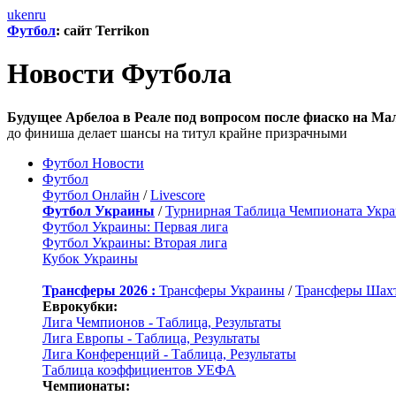
uk
en
ru
Футбол
: сайт Terrikon
Новости Футбола
Будущее Арбелоа в Реале под вопросом после фиаско на Ма
до финиша делает шансы на титул крайне призрачными
Футбол Новости
Футбол
Футбол Онлайн
/
Livescore
Футбол Украины
/
Турнирная Таблица Чемпионата Укр
Футбол Украины: Первая лига
Футбол Украины: Вторая лига
Кубок Украины
Трансферы 2026 :
Трансферы Украины
/
Трансферы Шах
Еврокубки:
Лига Чемпионов - Таблица, Результаты
Лига Европы - Таблица, Результаты
Лига Конференций - Таблица, Результаты
Таблица коэффициентов УЕФА
Чемпионаты: