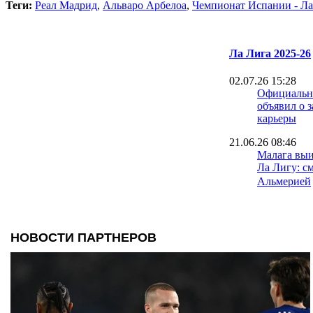
Теги:
Реал Мадрид
,
Альваро Арбелоа
,
Чемпионат Испании - Ла
Ла Лига 2025-26
02.07.26 15:28
Официально
объявил о 
карьеры
21.06.26 08:46
Малага выи
Ла Лигу: с
Альмерией
15.06.26 18:30
Игрок Севи
лет тюрьмы
изнасилова
08.06.26 09:40
Малага сде
к возвраще