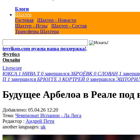
Блоги
Шахтер
Гостевая
/
Шахтер - Новости
Шахтер - Игры
/
Шахтер - Состав
Трансферы Шахтера
terrikon.com нужна ваша поддержка!
.
Футбол
Онлайн
Livescore
ЮКСА
1
НИВА Т
0
завершился
ЗБРОЁВК
0
СЛОВАН
1
заверш
П
1
завершился
БРЮГГЕ
3
КОРТРЕЙ
0
завершился
ЭШТОРИ
Будущее Арбелоа в Реале под
Добавлено:
05.04.26 12:20
Тема:
Чемпионат Испании - Ла Лига
Редактор :
Андрей Пети
another languages:
uk