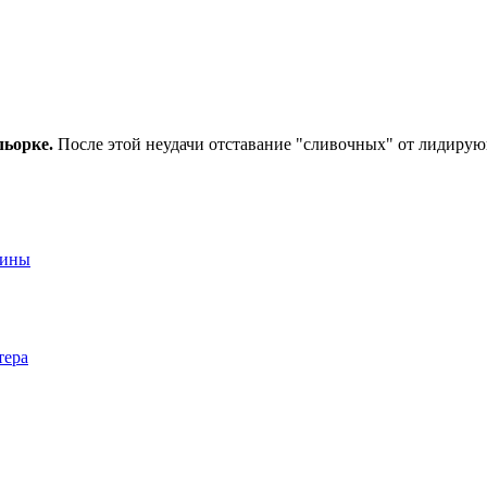
льорке.
После этой неудачи отставание "сливочных" от лидирующ
аины
тера