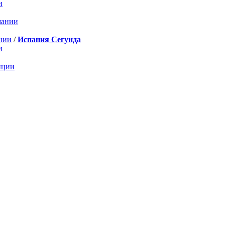
и
мании
нии
/
Испания Сегунда
и
нции