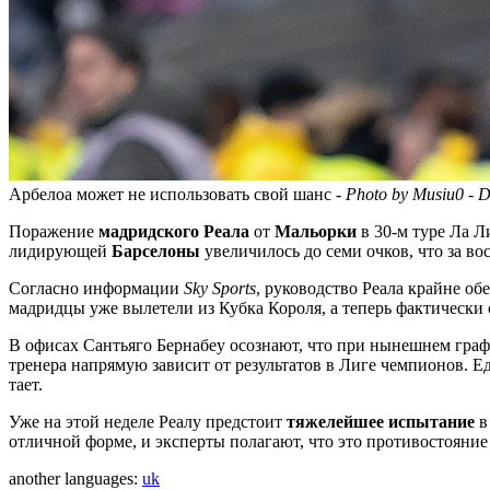
Арбелоа может не использовать свой шанс -
Photo by Musiu0 - D
Поражение
мадридского Реала
от
Мальорки
в 30-м туре Ла Л
лидирующей
Барселоны
увеличилось до семи очков, что за в
Согласно информации
Sky Sports
, руководство Реала крайне о
мадридцы уже вылетели из Кубка Короля, а теперь фактически 
В офисах Сантьяго Бернабеу осознают, что при нынешнем гра
тренера напрямую зависит от результатов в Лиге чемпионов. 
тает.
Уже на этой неделе Реалу предстоит
тяжелейшее испытание
в
отличной форме, и эксперты полагают, что это противостояни
another languages:
uk