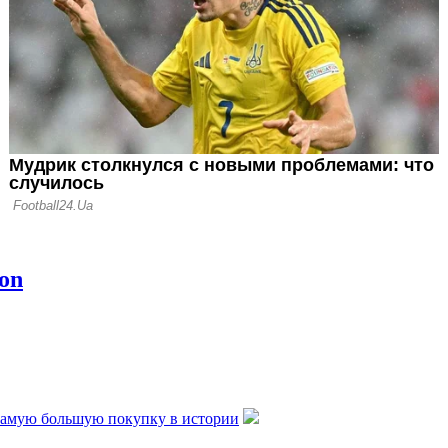
зидента Реала:
озможна
самую большую покупку в истории