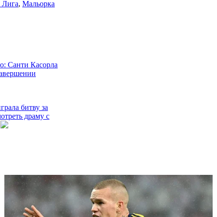
 Лига
,
Мальорка
: Санти Касорла
завершении
грала битву за
мотреть драму с
льи получил 8
 за
ние
лала большой шаг
нию в Ла Лигу