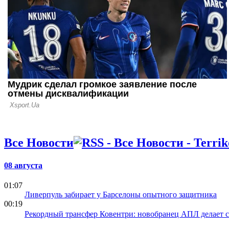
07.06.26 16:16
Выборы пре
сенсация в
Все Новости
08 августа
01:07
Ливерпуль забирает у Барселоны опытного защитника
00:19
Рекордный трансфер Ковентри: новобранец АПЛ делает 