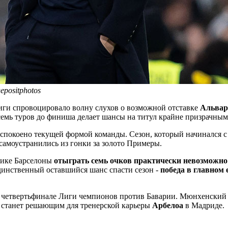
epositphotos
иги спровоцировало волну слухов о возможной отставке
Альвар
осемь туров до финиша делает шансы на титул крайне призрачным
беспокоено текущей формой команды. Сезон, который начинался 
самоустранились из гонки за золото Примеры.
фике Барселоны
отыграть семь очков практически невозможно
Единственный оставшийся шанс спасти сезон -
победа в главном 
 четвертьфинале Лиги чемпионов против Баварии. Мюнхенский
е станет решающим для тренерской карьеры
Арбелоа
в Мадриде.