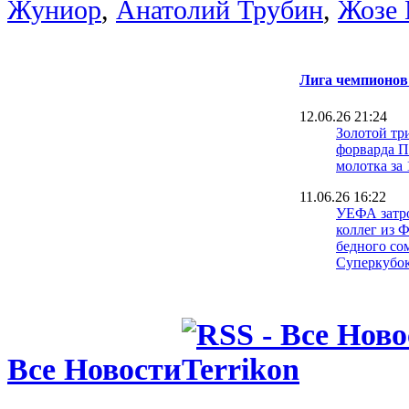
Жуниор
,
Анатолий Трубин
,
Жозе
Лига чемпионов
12.06.26 21:24
Золотой тр
форварда 
молотка за 
11.06.26 16:22
УЕФА затр
коллег из 
бедного со
Суперкубо
07.06.26 18:06
Две звезды
01.06.26 22:31
Фанатская 
Все Новости
неудачника
футболок с
многократн