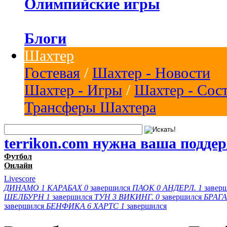
Олимпийские игры
Блоги
Шахтер
Гостевая
/
Шахтер - Новости
Шахтер - Игры
/
Шахтер - Сос
Трансферы Шахтера
terrikon.com нужна ваша подде
Футбол
Онлайн
Livescore
ДИНАМО
1
КАРАБАХ
0
завершился
ПАОК
0
АНДЕРЛ.
1
завер
ШЕЛБУРН
1
завершился
ТУН
3
ВИКИНГ.
0
завершился
БРАГА
завершился
БЕНФИКА
6
ХАРТС
1
завершился