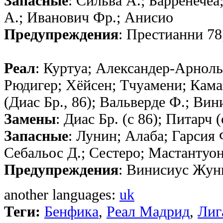
Запасные
: Сильва А.; Барренечеа
А.; Иванович Фр.; Анисио
Предупреждения
: Престианни 78
Реал
: Куртуа; Александер-Арнольд
Рюдигер; Хёйсен; Тчуамени; Камав
(Диас Бр., 86); Вальверде Ф.; В
Замены
: Диас Бр. (с 86); Питарч (
Запасные
: Лунин; Алаба; Гарсия 
Себальос Д.; Сестеро; Мастантуо
Предупреждения
: Винисиус Жун
another languages:
uk
Теги:
Бенфика
,
Реал Мадрид
,
Лиг