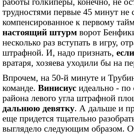
работы голкиперы, конечно, не ос
трудностями первые 45 минут не с
компенсированное к первому тай
настоящий штурм
ворот Бенфик
несколько раз вступать в игру, от
штрафной. И, надо признать,
если
вратаря, хозяева уходили бы на пе
Впрочем, на 50-й минуте и Труб
команде.
Винисиус
идеально - по 
района левого угла штрафной пло
дальнюю девятку
. А дальше и п
еще придется тщательно разобра
выглядело следующим образом. От