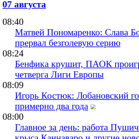
07 августа
01.06.26 14:43
Луис Энрик
три титула
08:40
ОК, нам ну
этот показа
Матвей Пономаренко: Слава Бог
прервал безголевую серию
08:24
Бенфика крушит, ПАОК проигр
четверга Лиги Европы
08:09
Игорь Костюк: Лобановский го
примерно два года
08:00
Главное за день: работа Пуши
крыса Каннаваро и другие нов