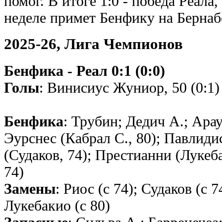
помог. В итоге 1:0 - победа Реал
неделе примет Бенфику на Бернаб
2025-26, Лига Чемпионов
Бенфика - Реал 0:1 (0:0)
Голы
: Винисиус Жуниор, 50 (0:1)
Бенфика
: Трубин; Дедич А.; Ара
Эурснес (Кабрал C., 80); Павлиди
(Судаков, 74); Престианни (Лукеба
74)
Замены
: Риос (с 74); Судаков (с 7
Лукебакио (с 80)