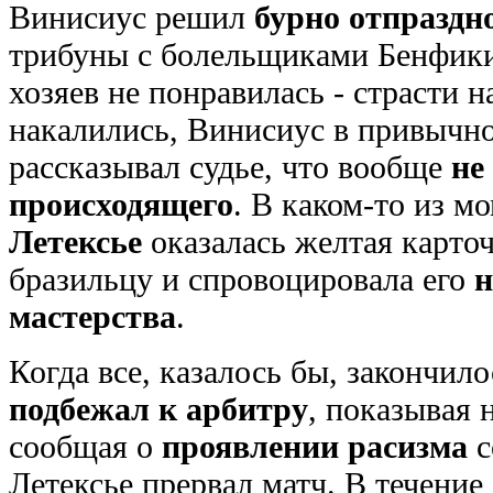
Винисиус решил
бурно отпраздн
трибуны с болельщиками Бенфики
хозяев не понравилась - страсти н
накалились, Винисиус в привычн
рассказывал судье, что вообще
не
происходящего
. В каком-то из м
Летексье
оказалась желтая карточ
бразильцу и спровоцировала его
н
мастерства
.
Когда все, казалось бы, закончил
подбежал к арбитру
, показывая 
сообщая о
проявлении расизма
с
Летексье прервал матч. В течение