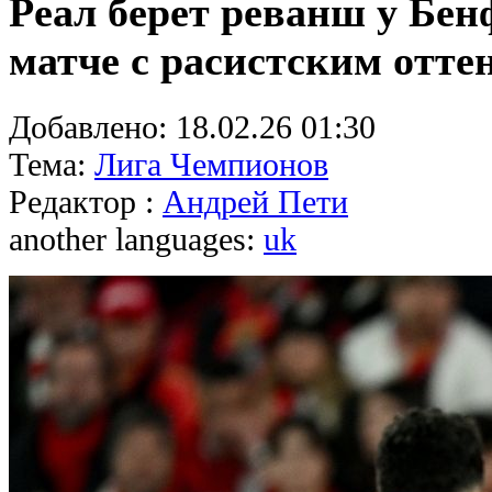
Реал берет реванш у Бе
матче с расистским отте
Добавлено:
18.02.26 01:30
Тема:
Лига Чемпионов
Редактор :
Андрей Пети
another languages:
uk