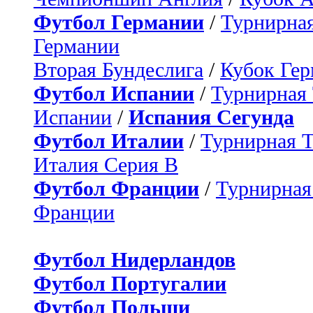
Футбол Германии
/
Турнирная
Германии
Вторая Бундеслига
/
Кубок Ге
Футбол Испании
/
Турнирная
Испании
/
Испания Сегунда
Футбол Италии
/
Турнирная 
Италия Серия B
Футбол Франции
/
Турнирная
Франции
Футбол Нидерландов
Футбол Португалии
Футбол Польши