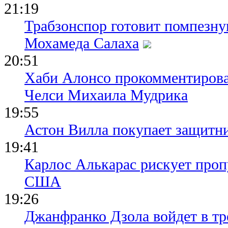
21:19
Трабзонспор готовит помпезн
Мохамеда Салаха
20:51
Хаби Алонсо прокомментирова
Челси Михаила Мудрика
19:55
Астон Вилла покупает защитн
19:41
Карлос Алькарас рискует про
США
19:26
Джанфранко Дзола войдет в тр