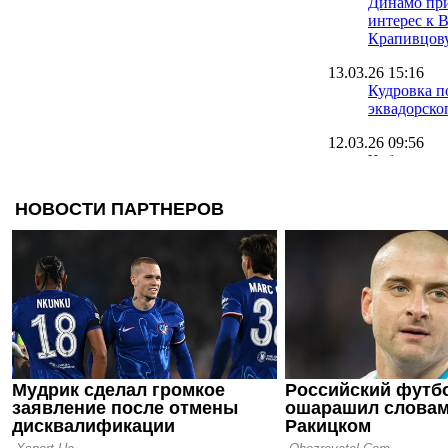
Динамо пр
интерес к 
Крапивцов
13.03.26 15:16
Кудровка п
эквадорско
12.03.26 09:56
Чоботенко 
Полесьем и
контракт
12.03.26 08:21
Зимнее окн
закрыто, Пр
дорогая по
11.03.26 11:25
Источник: 
аренду хав