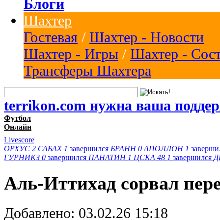
Блоги
Шахтер
Гостевая
/
Шахтер - Новости
Шахтер - Игры
/
Шахтер - Сос
Трансферы Шахтера
terrikon.com нужна ваша подде
Футбол
Онлайн
Livescore
ОРХУС
2
САБАХ
1
завершился
БРАНН
0
АПОЛЛОН
1
заверши
ГУРНИКЗ
0
завершился
ПАНАТИН
1
ЦСКА 48
1
завершился
Д
Аль-Иттихад сорвал пере
Добавлено:
03.02.26 15:18