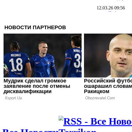
12.03.26 09:56
Чоботенко 
Полесьем и
контракт
12.03.26 08:21
Зимнее окн
закрыто, Пр
дорогая по
11.03.26 11:25
Источник: 
аренду хав