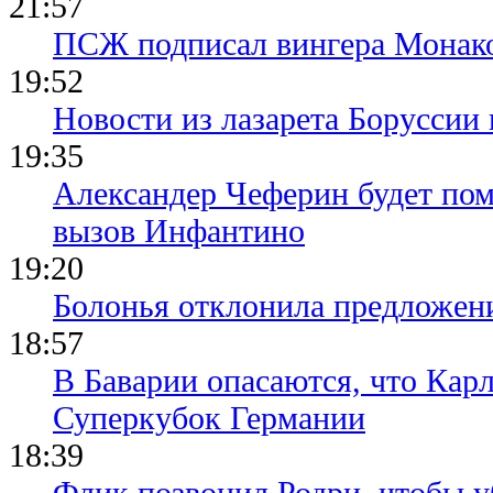
21:57
ПСЖ подписал вингера Монак
19:52
Новости из лазарета Боруссии
19:35
Александер Чеферин будет пом
вызов Инфантино
19:20
Болонья отклонила предложени
18:57
В Баварии опасаются, что Кар
Суперкубок Германии
18:39
Флик позвонил Родри, чтобы уб