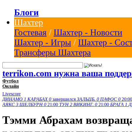
Блоги
Шахтер
Гостевая
/
Шахтер - Новости
Шахтер - Игры
/
Шахтер - Сос
Трансферы Шахтера
terrikon.com нужна ваша подде
Футбол
Онлайн
Livescore
ДИНАМО
1
КАРАБАХ
0
завершился
ЗАЛЬЦБ.
0
ПАФОС
0
20:0
АЯКС
3
ШЕЛБУРН
0
21:00
ТУН
2
ВИКИНГ.
0
21:00
БРАГА
1
Д
Тэмми Абрахам возвраща