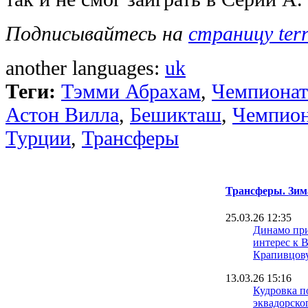
Подписывайтесь на
страницу ter
another languages:
uk
Теги:
Тэмми Абрахам
,
Чемпионат
Астон Вилла
,
Бешикташ
,
Чемпион
Турции
,
Трансферы
Трансферы. Зим
25.03.26 12:35
Динамо пр
интерес к 
Крапивцов
13.03.26 15:16
Кудровка п
эквадорско