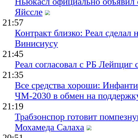
Ньюкасл официально объявил 
Яйссле
21:57
Контракт близко: Реал сделал 
Винисиусу
21:45
Реал согласовал с РБ Лейпциг
21:35
Все средства хороши: Инфант
ЧМ-2030 в обмен на поддержк
21:19
Трабзонспор готовит помпезн
Мохамеда Салаха
20:51