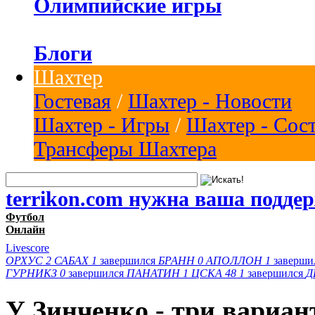
Олимпийские игры
Блоги
Шахтер
Гостевая
/
Шахтер - Новости
Шахтер - Игры
/
Шахтер - Сос
Трансферы Шахтера
terrikon.com нужна ваша подде
Футбол
Онлайн
Livescore
ОРХУС
2
САБАХ
1
завершился
БРАНН
0
АПОЛЛОН
1
заверши
ГУРНИКЗ
0
завершился
ПАНАТИН
1
ЦСКА 48
1
завершился
Д
У Зинченко - три вариан