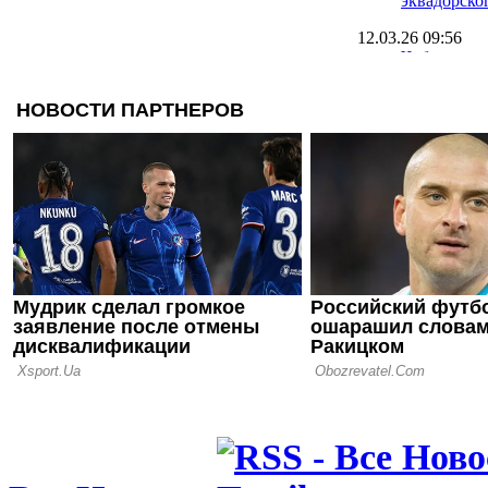
эквадорско
12.03.26 09:56
Чоботенко 
Полесьем и
контракт
12.03.26 08:21
Зимнее окн
закрыто, Пр
дорогая по
11.03.26 11:25
Источник: 
аренду хав