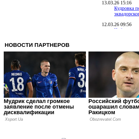
13.03.26 15:16
Кудровка п
эквадорско
12.03.26 09:56
Чоботенко 
Полесьем и
контракт
12.03.26 08:21
Зимнее окн
закрыто, Пр
дорогая по
11.03.26 11:25
Источник: 
аренду хав