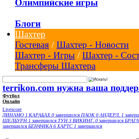
Олимпийские игры
Блоги
Шахтер
Гостевая
/
Шахтер - Новости
Шахтер - Игры
/
Шахтер - Сос
Трансферы Шахтера
terrikon.com нужна ваша подде
Футбол
Онлайн
Livescore
ДИНАМО
1
КАРАБАХ
0
завершился
ПАОК
0
АНДЕРЛ.
1
завер
ШЕЛБУРН
1
завершился
ТУН
3
ВИКИНГ.
0
завершился
БРАГА
завершился
БЕНФИКА
6
ХАРТС
1
завершился