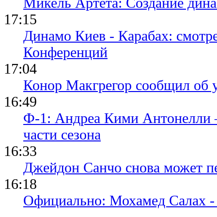
Микель Артета: Создание динас
17:15
Динамо Киев - Карабах: смотр
Конференций
17:04
Конор Макгрегор сообщил об 
16:49
Ф-1: Андреа Кими Антонелли 
части сезона
16:33
Джейдон Санчо снова может п
16:18
Официально: Мохамед Салах -