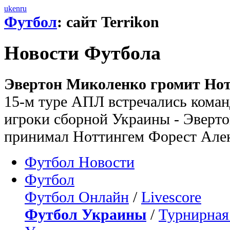
uk
en
ru
Футбол
: сайт Terrikon
Новости Футбола
Эвертон Миколенко громит Нот
15-м туре АПЛ встречались коман
игроки сборной Украины - Эверт
принимал Ноттингем Форест Алек
Футбол Новости
Футбол
Футбол Онлайн
/
Livescore
Футбол Украины
/
Турнирная