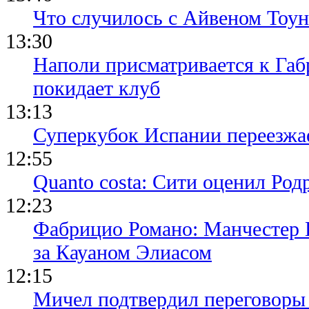
Что случилось с Айвеном Тоун
13:30
Наполи присматривается к Габ
покидает клуб
13:13
Суперкубок Испании переезжа
12:55
Quanto costa: Сити оценил Род
12:23
Фабрицио Романо: Манчестер 
за Кауаном Элиасом
12:15
Мичел подтвердил переговор