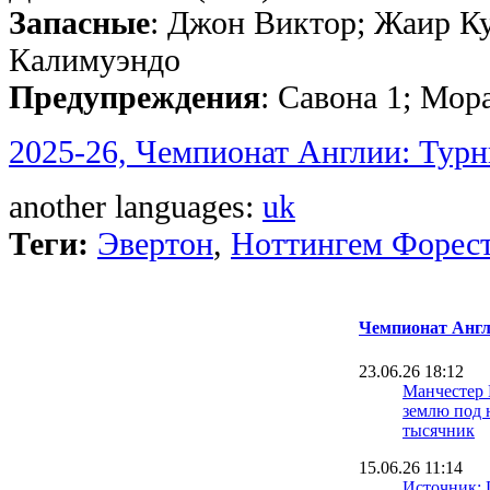
Запасные
: Джон Виктор; Жаир Ку
Калимуэндо
Предупреждения
: Савона 1; Мор
2025-26, Чемпионат Англии: Турн
another languages:
uk
Теги:
Эвертон
,
Ноттингем Форес
Чемпионат Англ
23.06.26 18:12
Манчестер
землю под 
тысячник
15.06.26 11:14
Источник: 