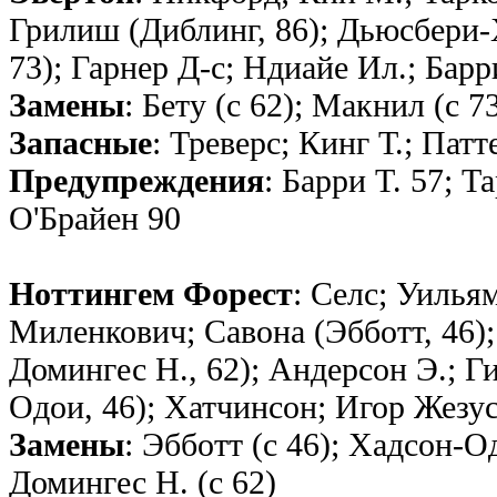
Грилиш (Диблинг, 86); Дьюсбери-
73); Гарнер Д-с; Ндиайе Ил.; Барри
Замены
: Бету (с 62); Макнил (с 7
Запасные
: Треверс; Кинг Т.; Пат
Предупреждения
: Барри T. 57; 
О'Брайен 90
Ноттингем Форест
: Селс; Уилья
Миленкович; Савона (Эбботт, 46); 
Домингес Н., 62); Андерсон Э.; Г
Одои, 46); Хатчинсон; Игор Жезу
Замены
: Эбботт (с 46); Хадсон-Од
Домингес Н. (с 62)