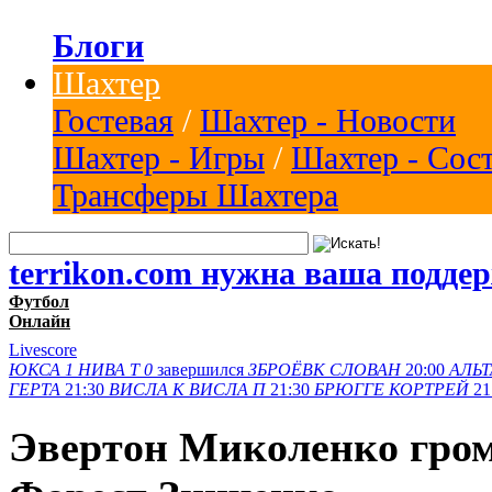
Блоги
Шахтер
Гостевая
/
Шахтер - Новости
Шахтер - Игры
/
Шахтер - Сос
Трансферы Шахтера
terrikon.com нужна ваша подде
Футбол
Онлайн
Livescore
ЮКСА
1
НИВА Т
0
завершился
ЗБРОЁВК
СЛОВАН
20:00
АЛЬТ
ГЕРТА
21:30
ВИСЛА K
ВИСЛА П
21:30
БРЮГГЕ
КОРТРЕЙ
21
Эвертон Миколенко гро