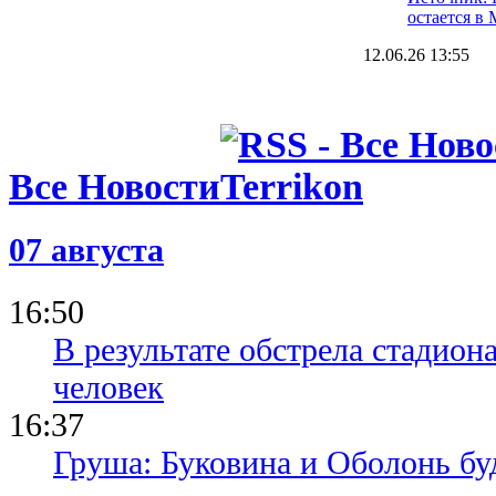
остается в
12.06.26 13:55
Что за осл
задонатил 
(чистых)
11.06.26 19:20
Домашнее 
Все Новости
чемпиона 
матчем сез
07 августа
09.06.26 19:12
Стало извес
новым трен
16:50
Пэлас
В результате обстрела стадион
человек
16:37
Груша: Буковина и Оболонь бу