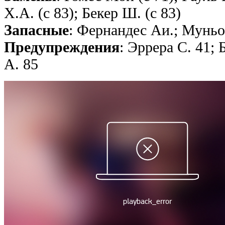
Х.А. (с 83); Бекер Ш. (с 83)
Запасные
: Фернандес Аи.; Муньо
Предупреждения
: Эррера С. 41;
А. 85