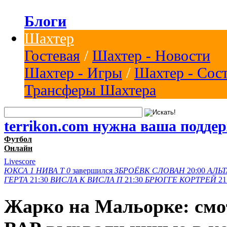
Блоги
Шахтер
Гостевая
/
Шахтер - Новости
Шахтер - Игры
/
Шахтер - Сос
Трансферы Шахтера
terrikon.com нужна ваша подде
Футбол
Онлайн
Livescore
ЮКСА
1
НИВА Т
0
завершился
ЗБРОЁВК
СЛОВАН
20:00
АЛЬТ
ГЕРТА
21:30
ВИСЛА K
ВИСЛА П
21:30
БРЮГГЕ
КОРТРЕЙ
21
Жарко на Мальорке: смот