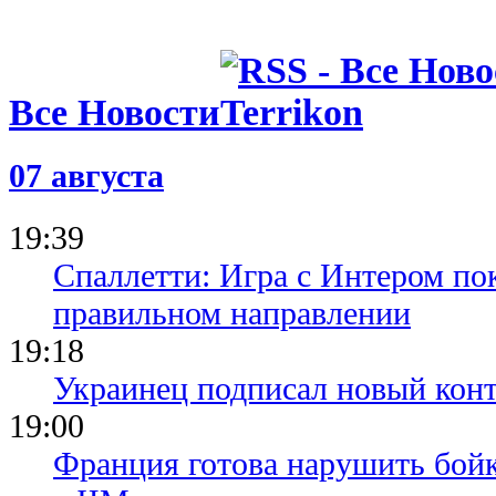
15.06.26 18:30
Игрок Севи
лет тюрьмы
изнасилова
08.06.26 09:40
Все Новости
Малага сде
к возвраще
07 августа
07.06.26 16:16
Выборы пре
сенсация в
19:39
Спаллетти: Игра с Интером по
правильном направлении
19:18
Украинец подписал новый конт
19:00
Франция готова нарушить бой