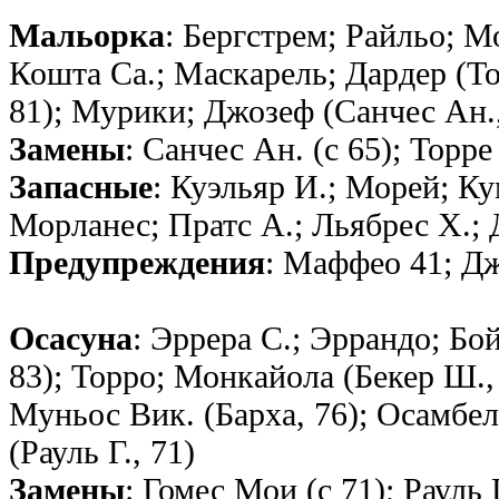
Мальорка
: Бергстрем; Райльо; 
Кошта Са.; Маскарель; Дардер (То
81); Мурики; Джозеф (Санчес Ан.,
Замены
: Санчес Ан. (с 65); Торре 
Запасные
: Куэльяр И.; Морей; Ку
Морланес; Пратс А.; Льябрес Х.;
Предупреждения
: Маффео 41; Дж
Осасуна
: Эррера С.; Эррандо; Бо
83); Торро; Монкайола (Бекер Ш., 
Муньос Вик. (Барха, 76); Осамбел
(Рауль Г., 71)
Замены
: Гомес Мои (с 71); Рауль Г