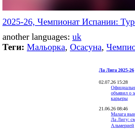
2025-26, Чемпионат Испании: Тур
another languages:
uk
Теги:
Мальорка
,
Осасуна
,
Чемпио
Ла Лига 2025-26
02.07.26 15:28
Официально
объявил о 
карьеры
21.06.26 08:46
Малага выи
Ла Лигу: с
Альмерией