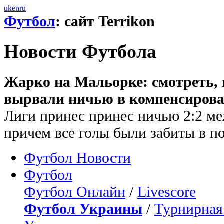
uk
en
ru
Футбол
: сайт Terrikon
Новости Футбола
Жарко на Мальорке: смотреть, 
вырвали ничью в компенсирова
Лиги принес принес ничью 2:2 м
причем все голы были забиты в по
Футбол Новости
Футбол
Футбол Онлайн
/
Livescore
Футбол Украины
/
Турнирная