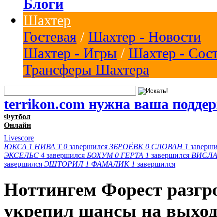
Блоги
Шахтер
Гостевая
/
Шахтер - Новости
Шахтер - Игры
/
Шахтер - Сос
Трансферы Шахтера
terrikon.com нужна ваша подде
Футбол
Онлайн
Livescore
ЮКСА
1
НИВА Т
0
завершился
ЗБРОЁВК
0
СЛОВАН
1
заверш
ЭКСЕЛЬС
4
завершился
БОХУМ
0
ГЕРТА
1
завершился
ВИСЛА
завершился
ЭШТОРИЛ
1
ФАМАЛИК
1
завершился
Ноттингем Форест разгр
укрепил шансы на выход