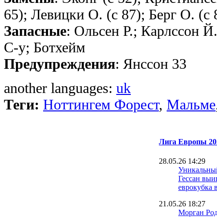
65); Левицки О. (с 87); Берг О. (с 
Запасные
: Ольсен Р.; Карлссон Й
С-у; Ботхейм
Предупреждения
: Янссон 33
another languages:
uk
Теги:
Ноттингем Форест
,
Мальме
Лига Европы 20
28.05.26 14:29
Уникальный
Гессан выи
еврокубка в
21.05.26 18:27
Морган Род