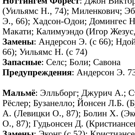
Ноттингем Форест
: Джон Викто
(Уильямс Н., 74); Миленкович; Эб
Э., 66); Хадсон-Одои; Домингес Н.
Макати; Калимуэндо (Игор Жезус,
Замены
: Андерсон Э. (с 66); Ндой
66); Уильямс Н. (с 74)
Запасные
: Селс; Боли; Савона
Предупреждения
: Андерсон Э. 7
Мальмё
: Элльборг; Джурич А.; С
Рёслер; Бузанелло; Йонсен Л.Б. (
А. (Левицки О., 87); Болин Х. (Эк
О., 87); Гудьонсен Д. (Кристиансе
Замены
: Эконг (с 52); Кристиансе