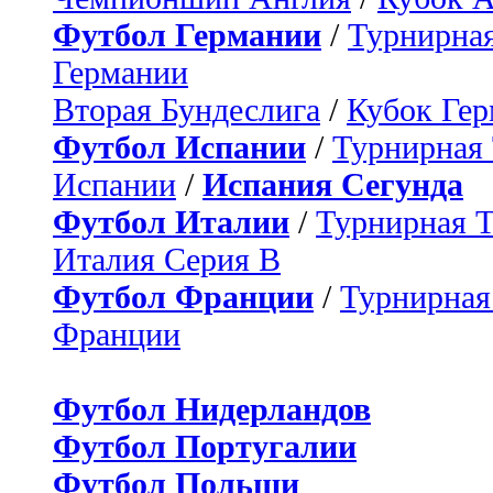
Футбол Германии
/
Турнирная
Германии
Вторая Бундеслига
/
Кубок Ге
Футбол Испании
/
Турнирная
Испании
/
Испания Сегунда
Футбол Италии
/
Турнирная 
Италия Серия B
Футбол Франции
/
Турнирная
Франции
Футбол Нидерландов
Футбол Португалии
Футбол Польши