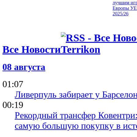
лучшим иг
Европы УЕ
2025/26
21.05.26 11:26
Эмилиано 
играл фина
со сломанн
21.05.26 08:15
Все Новости
Эмери: На
заслужили 
года
21.05.26 00:59
08 августа
Унаи Эмери
ряд с Карл
Жозе Моур
01:07
Ливерпуль забирает у Барсело
00:19
Рекордный трансфер Ковентри
самую большую покупку в ист