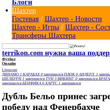
Блоги
Шахтер
Гостевая
/
Шахтер - Новости
Шахтер - Игры
/
Шахтер - Сос
Трансферы Шахтера
terrikon.com нужна ваша подде
Футбол
Онлайн
Livescore
ДИНАМО
1
КАРАБАХ
0
завершился
ПАОК
0
АНДЕРЛ.
1
завер
ШЕЛБУРН
1
завершился
ТУН
3
ВИКИНГ.
0
завершился
БРАГА
завершился
БЕНФИКА
6
ХАРТС
1
завершился
Дубль Бельо принес заг
победу над Фенербахче