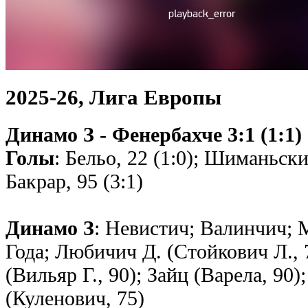
2025-26, Лига Европы
Динамо З - Фенербахче 3:1 (1:1)
Голы
: Бельо, 22 (1:0); Шиманьски 
Бакрар, 95 (3:1)
Динамо З
: Невистич; Валинчич; 
Года; Любичич Д. (Стойкович Л.,
(Вильяр Г., 90); Зайц (Варела, 90)
(Куленович, 75)