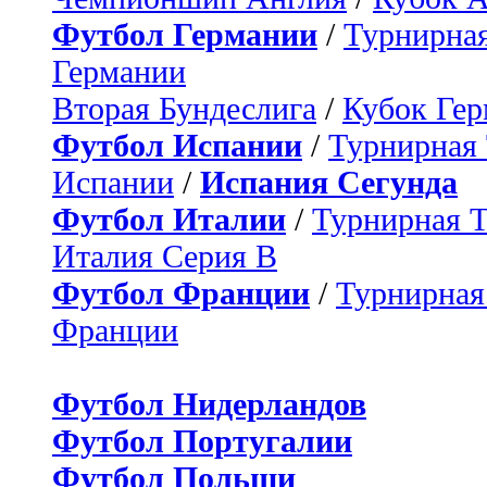
Футбол Германии
/
Турнирная
Германии
Вторая Бундеслига
/
Кубок Ге
Футбол Испании
/
Турнирная
Испании
/
Испания Сегунда
Футбол Италии
/
Турнирная 
Италия Серия B
Футбол Франции
/
Турнирная
Франции
Футбол Нидерландов
Футбол Португалии
Футбол Польши