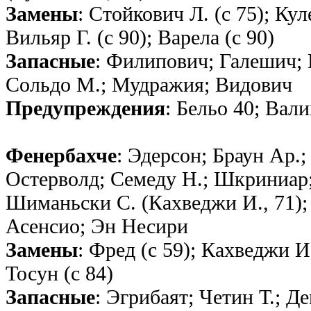
Замены
: Стойкович Л. (с 75); Кул
Вильяр Г. (с 90); Варела (с 90)
Запасные
: Филипович; Галешич;
Сольдо М.; Мудражия; Видович
Предупреждения
: Бельо 40; Вал
Фенербахче
: Эдерсон; Браун Ар.
Остерволд; Семеду Н.; Шкриниар;
Шиманьски С. (Кахведжи И., 71); 
Асенсио; Эн Несири
Замены
: Фред (с 59); Кахведжи И.
Тосун (с 84)
Запасные
: Эгрибаят; Четин Т.; 