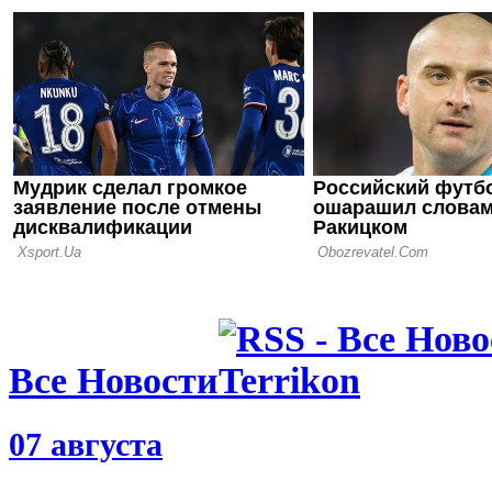
21.05.26 08:15
Эмери: На
заслужили 
года
21.05.26 00:59
Унаи Эмери
ряд с Карл
Жозе Моур
Все Новости
07 августа