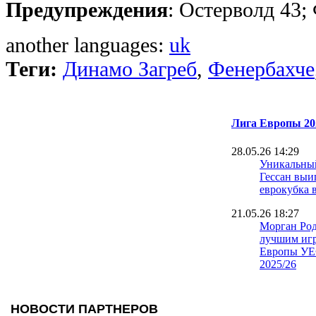
Предупреждения
: Остерволд 43;
another languages:
uk
Теги:
Динамо Загреб
,
Фенербахче
Лига Европы 20
28.05.26 14:29
Уникальный
Гессан выи
еврокубка в
21.05.26 18:27
Морган Род
лучшим иг
Европы УЕ
2025/26
21.05.26 11:26
Эмилиано 
играл фина
со сломанн