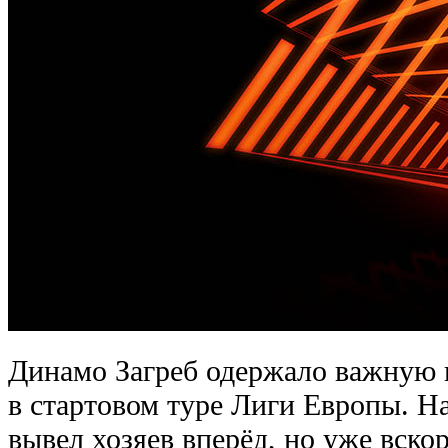
Динамо Загреб одержало важную п
в стартовом туре Лиги Европы. Н
вывел хозяев вперёд, но уже вско