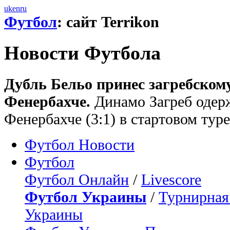
uk
en
ru
Футбол
: сайт Terrikon
Новости Футбола
Дубль Бельо принес загребском
Фенербахче.
Динамо Загреб одер
Фенербахче (3:1) в стартовом тур
Футбол Новости
Футбол
Футбол Онлайн
/
Livescore
Футбол Украины
/
Турнирная
Украины