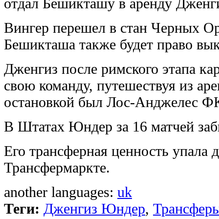
отдал Бешикташу в аренду Дженг
Вингер перешел в стан Черных Ор
Бешикташа также будет право вык
Дженгиз после римского этапа ка
свою команду, путешествуя из аре
остановкой был Лос-Анджелес Ф
В Штатах Юндер за 16 матчей заби
Его трансферная ценность упала д
Трансфермаркте.
another languages:
uk
Теги:
Дженгиз Юндер
,
Трансфер