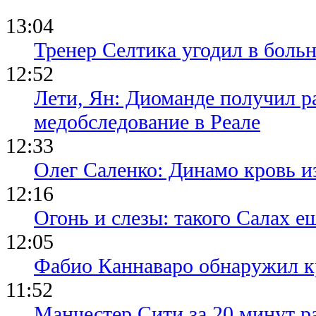
13:04
Тренер Селтика угодил в боль
12:52
Лети, Ян: Диоманде получил р
медобследование в Реале
12:33
Олег Саленко: Динамо кровь и
12:16
Огонь и слезы: такого Салах е
12:05
Фабио Каннаваро обнаружил к
11:52
Манчестер Сити за 20 минут ра