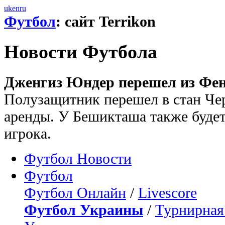
uk
en
ru
Футбол
: сайт Terrikon
Новости Футбола
Дженгиз Юндер перешел из Фен
Полузащитник перешел в стан Че
аренды. У Бешикташа также будет
игрока.
Футбол Новости
Футбол
Футбол Онлайн
/
Livescore
Футбол Украины
/
Турнирная