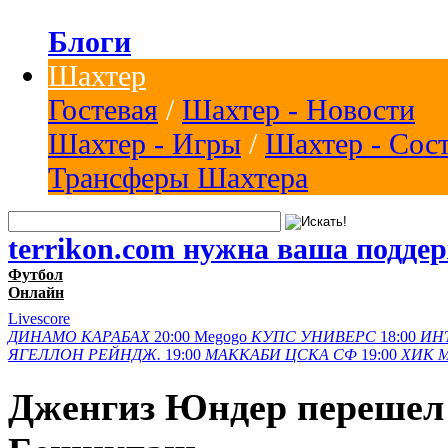
Блоги
Шахтер
Гостевая
/
Шахтер - Новости
Шахтер - Игры
/
Шахтер - Сос
Трансферы Шахтера
terrikon.com нужна ваша подде
Футбол
Онлайн
Livescore
ДИНАМО
КАРАБАХ
20:00
Megogo
КУПС
УНИВЕРС
18:00
ИН
ЯГЕЛЛОН
РЕЙНДЖ.
19:00
МАККАБИ
ЦСКА СФ
19:00
ХИК
Дженгиз Юндер перешел 