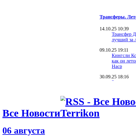
Трансферы. Лет
14.10.25 10:39
Трансфер Д
лучший за 
09.10.25 19:11
Кингсли Ко
как он лет
Наср
30.09.25 18:16
Румменигге
Ньюкасл и
22.09.25 09:42
Оболонь на
вратаря на 
Все Новости
травмиров
20.09.25 10:40
06 августа
Источник: 
игрока у н