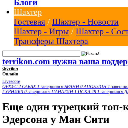
Блоги
Шахтер
Гостевая
/
Шахтер - Новости
Шахтер - Игры
/
Шахтер - Сос
Трансферы Шахтера
terrikon.com нужна ваша подде
Футбол
Онлайн
Livescore
ОРХУС
2
САБАХ
1
завершился
БРАНН
0
АПОЛЛОН
1
заверши
ГУРНИКЗ
0
завершился
ПАНАТИН
1
ЦСКА 48
1
завершился
Д
Еще один турецкий топ-
Эдерсона у Ман Сити