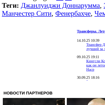
Теги:
Джанлуиджи Доннарумма
,
Манчестер Сити
,
Фенербахче
,
Че
Трансферы. Лет
14.10.25 10:39
Трансфер Д
лучший за 
09.10.25 19:11
Кингсли Ко
как он лет
Наср
30.09.25 18:16
Румменигге
Ньюкасл и
22.09.25 09:42
Оболонь на
вратаря на 