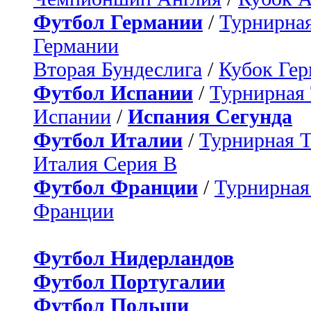
Футбол Германии
/
Турнирная
Германии
Вторая Бундеслига
/
Кубок Ге
Футбол Испании
/
Турнирная
Испании
/
Испания Сегунда
Футбол Италии
/
Турнирная 
Италия Серия B
Футбол Франции
/
Турнирная
Франции
Футбол Нидерландов
Футбол Португалии
Футбол Польши