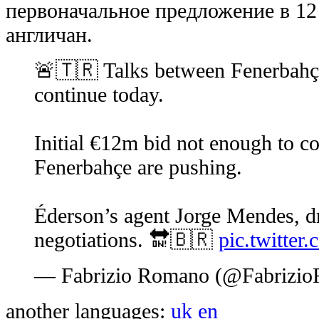
первоначальное предложение в 12
англичан.
🚨🇹🇷 Talks between Fenerbahç
continue today.
Initial €12m bid not enough to c
Fenerbahçe are pushing.
Éderson’s agent Jorge Mendes, dr
negotiations. 🔛🇧🇷
pic.twitte
— Fabrizio Romano (@Fabrizi
another languages:
uk
en