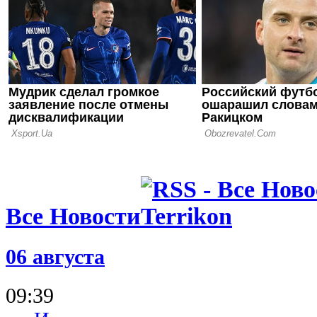
травмиров
20.09.25 10:40
Источник: 
игрока у н
Все Новости
06 августа
09:39