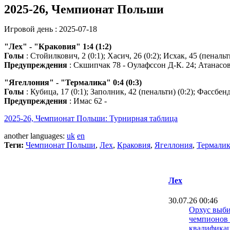
2025-26, Чемпионат Польши
Игровой день : 2025-07-18
"Лех" - "Краковия" 1:4 (1:2)
Голы
: Стойилкович, 2 (0:1); Хасич, 26 (0:2); Исхак, 45 (пенальти
Предупреждения
: Скшипчак 78 - Оулафссон Д-К. 24; Атанасов
"Ягеллония" - "Термалика" 0:4 (0:3)
Голы
: Кубица, 17 (0:1); Заполник, 42 (пенальти) (0:2); Фассбенде
Предупреждения
: Имас 62 -
2025-26, Чемпионат Польши: Турнирная таблица
another languages:
uk
en
Теги:
Чемпионат Польши
,
Лех
,
Краковия
,
Ягеллония
,
Термалик
Лех
30.07.26 00:46
Орхус выби
чемпионов 
квалифика