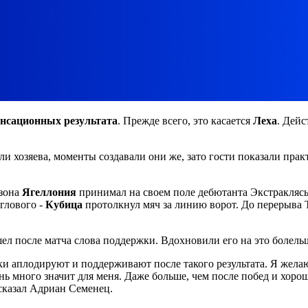
енсационных результата
. Прежде всего, это касается
Леха
. Дей
и хозяева, моменты создавали они же, зато гости показали пра
езона
Ягеллония
принимал на своем поле дебютанта Экстракля
глового -
Кубица
протолкнул мяч за линию ворот. До перерыва 
ел после матча слова поддержки. Вдохновили его на это болель
ики аплодируют и поддерживают после такого результата. Я жела
ень много значит для меня. Даже больше, чем после побед и хор
сказал Адриан Семенец.