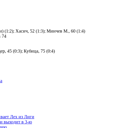
) (1:2); Хасич, 52 (1:3); Минчев М., 60 (1:4)
 74
р, 45 (0:3); Кубица, 75 (0:4)
а
вает Лех из Лиги
и выходит в 3-ю
цию