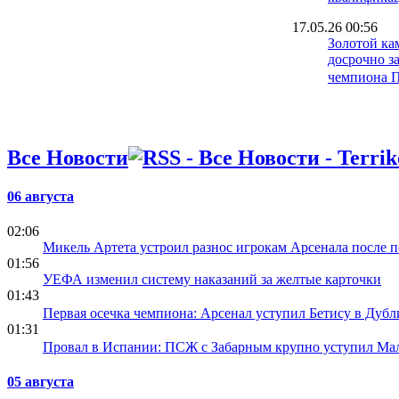
17.05.26 00:56
Золотой ка
досрочно з
чемпиона 
30.03.26 15:11
Дмитрий Р
игрок Шахт
Все Новости
20.03.26 14:58
Невертон: 
06 августа
хотят стат
ЛК
02:06
20.03.26 12:39
Микель Артета устроил разнос игрокам Арсенала после п
Лассина Тр
01:56
но прошли 
УЕФА изменил систему наказаний за желтые карточки
было главн
01:43
Первая осечка чемпиона: Арсенал уступил Бетису в Дубл
01:31
Провал в Испании: ПСЖ с Забарным крупно уступил Маль
05 августа