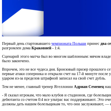
Первый день стартовавшего
чемпионата Польши
принес
два с
разгромлен дома
Краковией
- 1:4.
Сценарий этого матча был во многом шаблонным: мячом владел
было закончено.
Впрочем, это не все чудеса дня. Бронзовый призер прошлого с
первые атаки соперника и открыли счет на 17-й минуте после у
ударом из-за пределов штрафной записал на свой счет дубль.
Тем не менее, главный тренер Ягеллонии
Адриан Семенец
наш
- Я сказал игрокам, что мало клубов и стадионов, где болельщ
дебютанта со счетом 0:4 все ультрас вас поддерживают. Это оч
должны дать нашим болельщикам то, что они заслуживают, — 