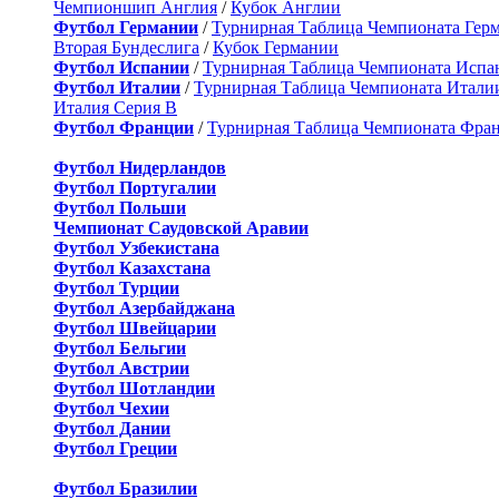
Чемпионшип Англия
/
Кубок Англии
Футбол Германии
/
Турнирная Таблица Чемпионата Гер
Вторая Бундеслига
/
Кубок Германии
Футбол Испании
/
Турнирная Таблица Чемпионата Испа
Футбол Италии
/
Турнирная Таблица Чемпионата Итали
Италия Серия B
Футбол Франции
/
Турнирная Таблица Чемпионата Фра
Футбол Нидерландов
Футбол Португалии
Футбол Польши
Чемпионат Саудовской Аравии
Футбол Узбекистана
Футбол Казахстана
Футбол Турции
Футбол Азербайджана
Футбол Швейцарии
Футбол Бельгии
Футбол Австрии
Футбол Шотландии
Футбол Чехии
Футбол Дании
Футбол Греции
Футбол Бразилии