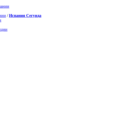
мании
нии
/
Испания Сегунда
и
нции