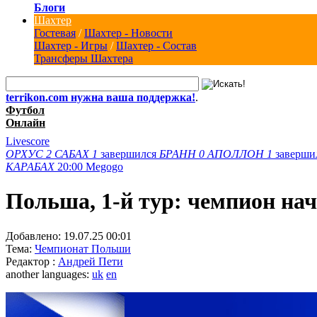
Блоги
Шахтер
Гостевая
/
Шахтер - Новости
Шахтер - Игры
/
Шахтер - Состав
Трансферы Шахтера
terrikon.com нужна ваша поддержка!
.
Футбол
Онлайн
Livescore
ОРХУС
2
САБАХ
1
завершился
БРАНН
0
АПОЛЛОН
1
заверши
КАРАБАХ
20:00
Megogo
Польша, 1-й тур: чемпион на
Добавлено:
19.07.25 00:01
Тема:
Чемпионат Польши
Редактор :
Андрей Пети
another languages:
uk
en