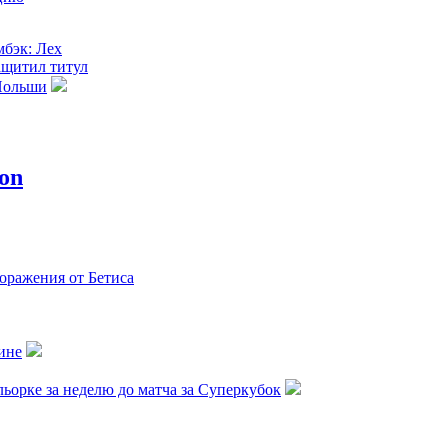
мбэк: Лех
ащитил титул
Польши
изнык - лучший
ера в марте
Все в Шахтере
ь победителями
оражения от Бетиса
аоре: Проиграли,
дальше – это
ой целью
ине
орке за неделю до матча за Суперкубок