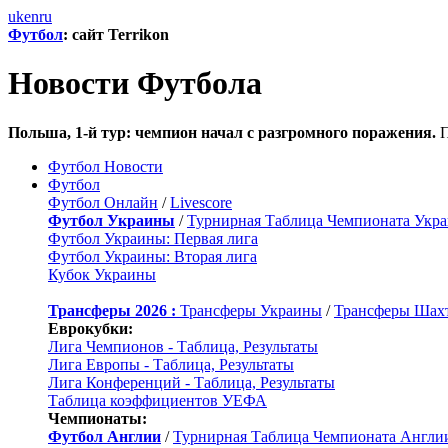
uk
en
ru
Футбол
: сайт Terrikon
Новости Футбола
Польша, 1-й тур: чемпион начал с разгромного поражения.
П
Футбол Новости
Футбол
Футбол Онлайн
/
Livescore
Футбол Украины
/
Турнирная Таблица Чемпионата Укр
Футбол Украины: Первая лига
Футбол Украины: Вторая лига
Кубок Украины
Трансферы 2026 :
Трансферы Украины
/
Трансферы Шах
Еврокубки:
Лига Чемпионов - Таблица, Результаты
Лига Европы - Таблица, Результаты
Лига Конференций - Таблица, Результаты
Таблица коэффициентов УЕФА
Чемпионаты:
Футбол Англии
/
Турнирная Таблица Чемпионата Англи