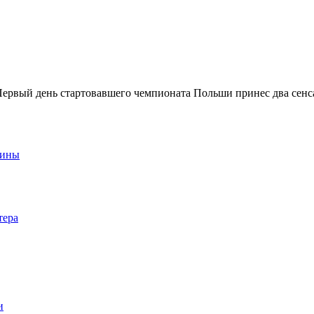
ервый день стартовавшего чемпионата Польши принес два сенс
аины
тера
и