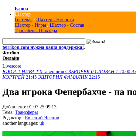
Блоги
Шахтер
Гостевая
/
Шахтер - Новости
Шахтер - Игры
/
Шахтер - Состав
Трансферы Шахтера
terrikon.com нужна ваша поддержка!
.
Футбол
Онлайн
Livescore
ЮКСА
1
НИВА Т
0
завершился
ЗБРОЁВК
0
СЛОВАН
1
20:00
А
КОРТРЕЙ
21:45
ЭШТОРИЛ
ФАМАЛИК
22:15
Два игрока Фенербахче - на 
Добавлено:
01.07.25 09:13
Тема:
Трансферы
Редактор :
Евгений Ясенов
another languages:
uk