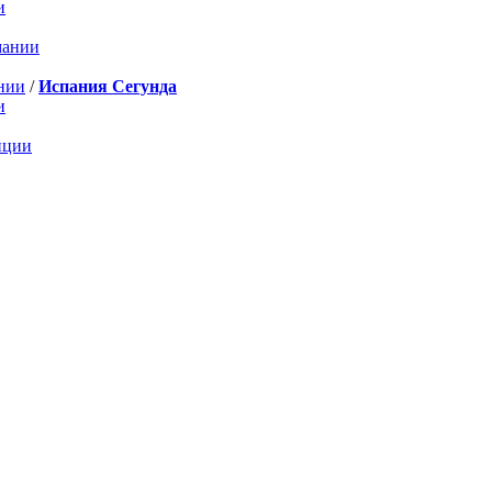
и
мании
нии
/
Испания Сегунда
и
нции