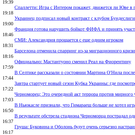
19:39
Спаллетти: Игра с Интером покажет, движется ли Юве в
19:18
Украинец подписал новый контракт с клубом Бундеслиги
19:00
Франция готова нарушить бойкот ФИФА и принять учас
18:46
СМИ: Александрия прощается с еще одним игроком
18:31
Барселона отменила спарринг из-за миграционного кризи
18:16
Официально: Мастантуоно сменил Реал на Фиорентину
17:59
В Селтике рассказали о состоянии Мартина О'Нила посл
17:44
Завтра стартует новый сезон Кубка Украины: где посмотр
17:22
Черноморец: Это очередной акт террора против мирного 
17:03
В Ньюкасле признали, что Гимараеш больше не хотел игра
16:50
В результате обстрела стадиона Черноморца пострадал од
16:37
Груша: Буковина и Оболонь будут очень серьезно настраив
16:17