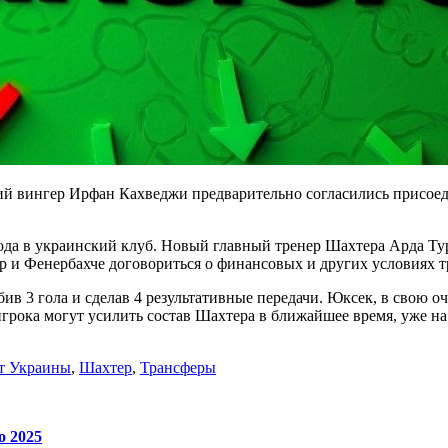
й вингер Ирфан Кахведжи предварительно согласились присоеди
ода в украинский клуб. Новый главный тренер Шахтера Арда Ту
ер и Фенербахче договориться о финансовых и других условиях т
ив 3 гола и сделав 4 результативные передачи. Юксек, в свою о
грока могут усилить состав Шахтера в ближайшее время, уже на с
т Украины
,
Шахтер
,
Трансферы
о 2025