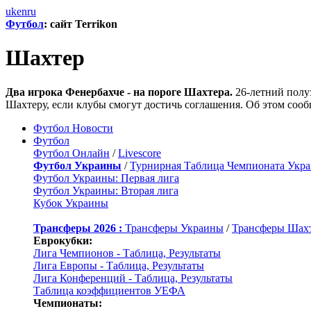
uk
en
ru
Футбол
: сайт Terrikon
Шахтер
Два игрока Фенербахче - на пороге Шахтера.
26-летний полу
Шахтеру, если клубы смогут достичь соглашения. Об этом сообщ
Футбол Новости
Футбол
Футбол Онлайн
/
Livescore
Футбол Украины
/
Турнирная Таблица Чемпионата Укр
Футбол Украины: Первая лига
Футбол Украины: Вторая лига
Кубок Украины
Трансферы 2026 :
Трансферы Украины
/
Трансферы Шах
Еврокубки:
Лига Чемпионов - Таблица, Результаты
Лига Европы - Таблица, Результаты
Лига Конференций - Таблица, Результаты
Таблица коэффициентов УЕФА
Чемпионаты: