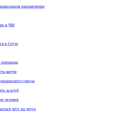
 правильном направлении
тие в ЧМ
са в Сеуте
е операции
еть матчи
украинского города
ть за клуб
ин человек
аться друг на друга