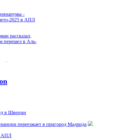
оннарумы -
лето-2025 в АПЛ
ман рассказал,
ом перешел в Аль-
 обозвал
диотами
шла нового
замену
анному Марченко
Рух перехватил
ед в Швеции
овичка УПЛ
Франции переезжает в пригород Мадрида
ы АПЛ