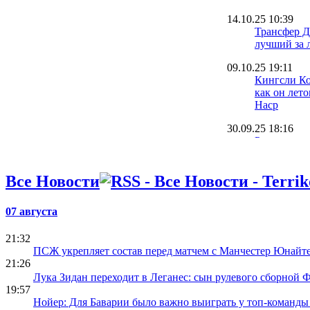
14.10.25 10:39
Трансфер Д
лучший за 
09.10.25 19:11
Кингсли Ко
как он лет
Наср
30.09.25 18:16
Румменигге
Ньюкасл и
22.09.25 09:42
Все Новости
Оболонь на
вратаря на 
07 августа
травмиров
20.09.25 10:40
21:32
Источник: 
ПСЖ укрепляет состав перед матчем с Манчестер Юнайт
игрока у н
21:26
Лука Зидан переходит в Леганес: сын рулевого сборной 
19:57
Нойер: Для Баварии было важно выиграть у топ-команд