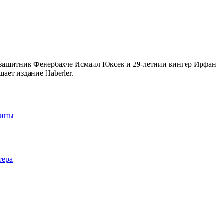
защитник Фенербахче Исмаил Юксек и 29-летний вингер Ирфан 
ает издание Haberler.
аины
тера