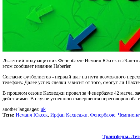
26-летний полузащитник Фенербахче Исмаил Юксек и 29-летни
этом сообщает издание Haberler.
Согласие футболистов - первый шаг на пути возможного перех
телефону. Далее успех сделки зависит от того, смогут ли Шахт
В прошлом сезоне Кахведжи провел за Фенербахче 42 матча, заб
действиями. В случае успешного завершения переговоров оба и
another languages:
uk
Теги:
Исмаил Юксек
,
Ирфан Кахведжи
,
Фенербахче
,
Чемпиона
Трансферы. Лет