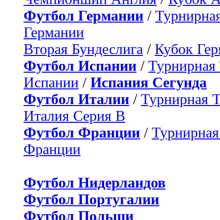
Футбол Германии
/
Турнирная
Германии
Вторая Бундеслига
/
Кубок Ге
Футбол Испании
/
Турнирная
Испании
/
Испания Сегунда
Футбол Италии
/
Турнирная 
Италия Серия B
Футбол Франции
/
Турнирная
Франции
Футбол Нидерландов
Футбол Португалии
Футбол Польши