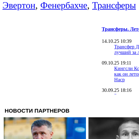
Эвертон
,
Фенербахче
,
Трансферы
Трансферы. Лет
14.10.25 10:39
Трансфер Д
лучший за 
09.10.25 19:11
Кингсли Ко
как он лет
Наср
30.09.25 18:16
Румменигге
Ньюкасл и
22.09.25 09:42
Оболонь на
вратаря на 
травмиров