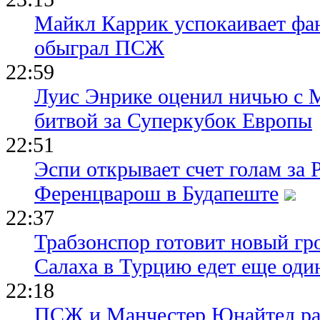
Майкл Каррик успокаивает фан
обыграл ПСЖ
22:59
Луис Энрике оценил ничью с 
битвой за Суперкубок Европы
22:51
Эспи открывает счет голам за
Ференцварош в Будапеште
22:37
Трабзонспор готовит новый гр
Салаха в Турцию едет еще оди
22:18
ПСЖ и Манчестер Юнайтед ра