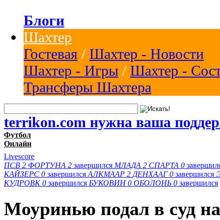
Блоги
Шахтер
Гостевая
/
Шахтер - Новости
Шахтер - Игры
/
Шахтер - Сос
Трансферы Шахтера
terrikon.com нужна ваша подде
Футбол
Онлайн
Livescore
ПСВ
2
ФОРТУНА
2
завершился
МЛАДА
2
СПАРТА
0
завершил
КАЙЗЕРС
0
завершился
АЛКМААР
2
ДЕНХААГ
0
завершился
КУДРОВК
0
завершился
БУКОВИН
0
ОБОЛОНЬ
0
завершился
Моуринью подал в суд на