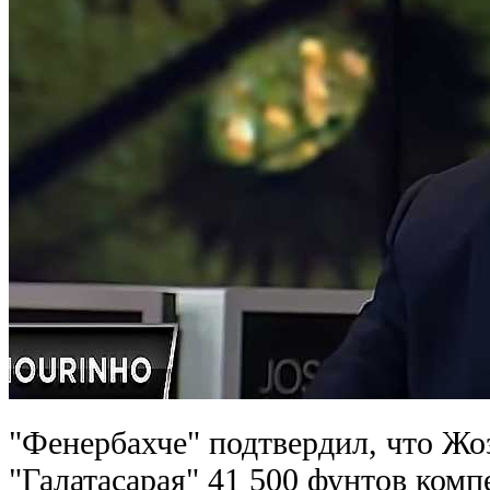
"Фенербахче" подтвердил, что Жо
"Галатасарая" 41 500 фунтов ком