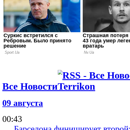
25.05.25 22:20
Трабзонспо
Зубковым н
Самсунспо
19.05.25 23:13
Галатасара
Моуринью
Все Новости
09 августа
00:43
Барселона финиширует второй: