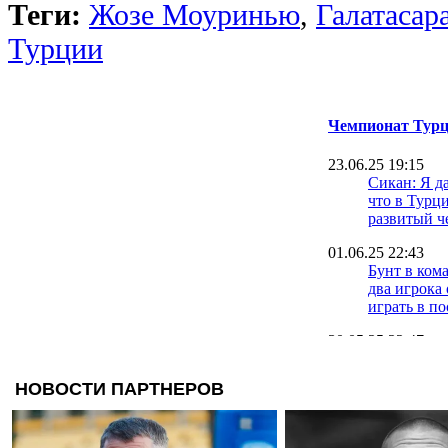
Теги:
Жозе Моуринью
,
Галатасар
Турции
Чемпионат Турц
23.06.25 19:15
Сикан: Я д
что в Турц
развитый ч
01.06.25 22:43
Бунт в ком
два игрока 
играть в п
30.05.25 22:47
Трабзонспо
ассистом З
сезон побе
Антальясп