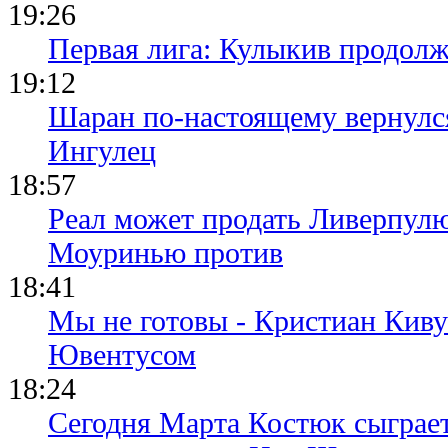
19:26
Первая лига: Кулыкив продолж
19:12
Шаран по-настоящему вернулс
Ингулец
18:57
Реал может продать Ливерпул
Моуринью против
18:41
Мы не готовы - Кристиан Киву
Ювентусом
18:24
Сегодня Марта Костюк сыграе