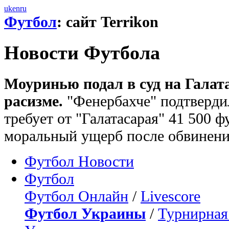
uk
en
ru
Футбол
: сайт Terrikon
Новости Футбола
Моуринью подал в суд на Галат
расизме.
"Фенербахче" подтверди
требует от "Галатасарая" 41 500 
моральный ущерб после обвинени
Футбол Новости
Футбол
Футбол Онлайн
/
Livescore
Футбол Украины
/
Турнирная