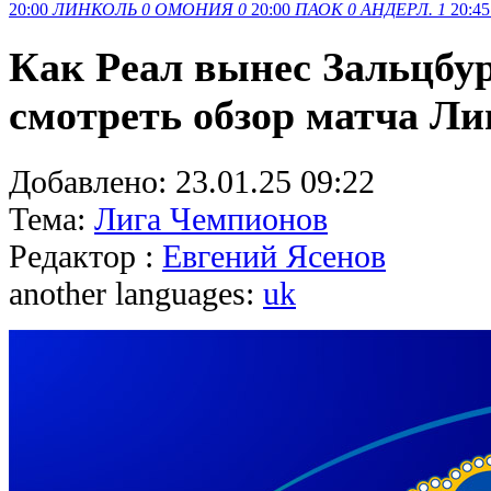
20:00
ЛИНКОЛЬ
0
ОМОНИЯ
0
20:00
ПАОК
0
АНДЕРЛ.
1
20:45
Как Реал вынес Зальцбур
смотреть обзор матча Л
Добавлено:
23.01.25 09:22
Тема:
Лига Чемпионов
Редактор :
Евгений Ясенов
another languages:
uk