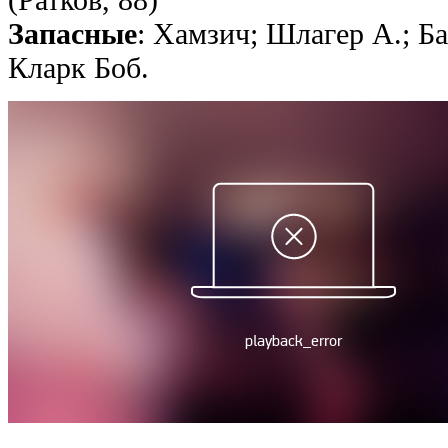
Запасные
: Хамзич; Шлагер А.; Б
Кларк Боб.