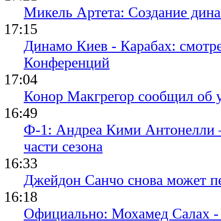
Микель Артета: Создание динас
17:15
Динамо Киев - Карабах: смотр
Конференций
17:04
Конор Макгрегор сообщил об 
16:49
Ф-1: Андреа Кими Антонелли 
части сезона
16:33
Джейдон Санчо снова может п
16:18
Официально: Мохамед Салах -