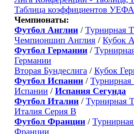
Таблица коэффициентов УЕФ
Чемпионаты:
Футбол Англии
/
Турнирная Т
Чемпионшип Англия
/
Кубок 
Футбол Германии
/
Турнирная
Германии
Вторая Бундеслига
/
Кубок Ге
Футбол Испании
/
Турнирная
Испании
/
Испания Сегунда
Футбол Италии
/
Турнирная 
Италия Серия B
Футбол Франции
/
Турнирная
Франции