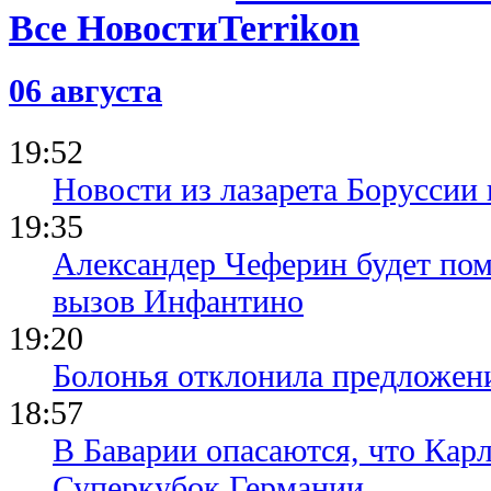
доппинг-те
Все Новости
Левандовс
08.07.25 09:34
06 августа
УЕФА остав
дисквалиф
Рюдигера и
19:52
Новости из лазарета Боруссии
19:35
Александер Чеферин будет пом
вызов Инфантино
19:20
Болонья отклонила предложени
18:57
В Баварии опасаются, что Кар
Суперкубок Германии