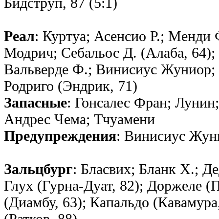
Бидструп, 87 (5:1)
Реал
: Куртуа; Асенсио Р.; Менди 
Модрич; Себальос Д. (Алаба, 64);
Вальверде Ф.; Винисиус Жуниор; 
Родриго (Эндрик, 71)
Запасные
: Гонсалес Фрaн; Лунин;
Андрес Чема; Тчуамени
Предупреждения
: Винисиус Жун
Зальцбург
: Бласвих; Бланк Х.; Д
Глух (Гурна-Дуат, 82); Доржеле (
(Диамбу, 63); Капальдо (Кавамура,
(Ратков, 88)