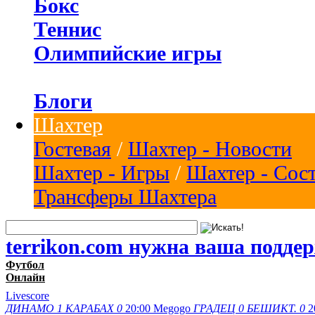
Бокс
Теннис
Олимпийские игры
Блоги
Шахтер
Гостевая
/
Шахтер - Новости
Шахтер - Игры
/
Шахтер - Сос
Трансферы Шахтера
terrikon.com нужна ваша подде
Футбол
Онлайн
Livescore
ДИНАМО
1
КАРАБАХ
0
20:00
Megogo
ГРАДЕЦ
0
БЕШИКТ.
0
2