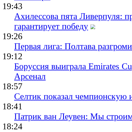
19:43
Ахилессова пята Ливерпуля: п
гарантирует победу
19:26
Первая лига: Полтава разгро
19:12
Боруссия выиграла Emirates Cu
Арсенал
18:57
Селтик показал чемпионскую 
18:41
Патрик ван Леувен: Мы строи
18:24