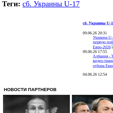
Теги:
сб. Украины U-17
сб. Украины U-1
09.06.26 20:31
Украина U-
первую поб
Евро-2026
09.06.26 17:55
Албания - 
видео-тран
отбора Евр
04.06.26 12:54
В сборную
вызвали ит
03.06.26 12:06
Сборная У
назвала сос
Евро-2026