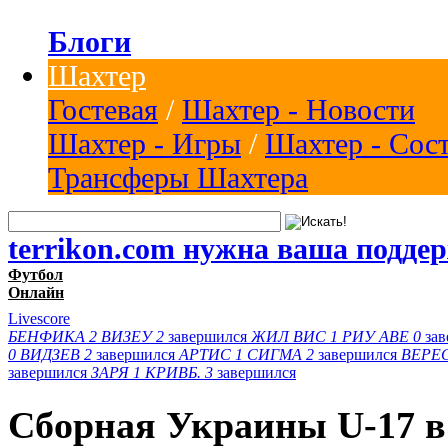
Блоги
Шахтер
Гостевая
/
Шахтер - Новости
Шахтер - Игры
/
Шахтер - Сос
Трансферы Шахтера
terrikon.com нужна ваша подде
Футбол
Онлайн
Livescore
БЕНФИКА
2
ВИЗЕУ
2
завершился
ЖИЛ ВИС
1
РИУ АВЕ
0
за
0
ВИДЗЕВ
2
завершился
АРТИС
1
СИГМА
2
завершился
ВЕРЕ
завершился
ЗАРЯ
1
КРИВБ.
3
завершился
Сборная Украины U-17 в