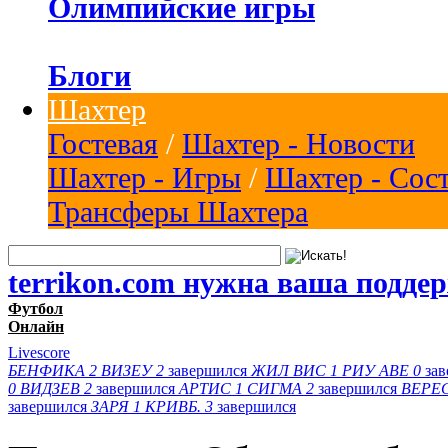
Олимпийские игры
Блоги
Шахтер
Гостевая
/
Шахтер - Новости
Шахтер - Игры
/
Шахтер - Сос
Трансферы Шахтера
terrikon.com нужна ваша подде
Футбол
Онлайн
Livescore
БЕНФИКА
2
ВИЗЕУ
2
завершился
ЖИЛ ВИС
1
РИУ АВЕ
0
за
0
ВИДЗЕВ
2
завершился
АРТИС
1
СИГМА
2
завершился
ВЕРЕ
завершился
ЗАРЯ
1
КРИВБ.
3
завершился