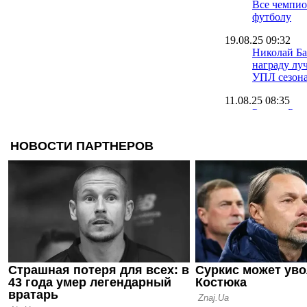
Все чемпи
футболу
19.08.25 09:32
Николай Ба
награду лу
УПЛ сезона
11.08.25 08:35
Руслан Рот
тренер УП
сезона
28.06.25 17:45
УПЛ предс
символиче
сезона 2024
20.06.25 16:47
Костышин 