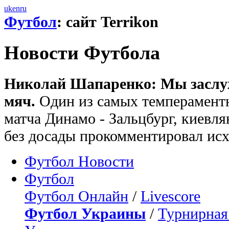
uk
en
ru
Футбол
: сайт Terrikon
Новости Футбола
Николай Шапаренко: Мы заслуж
мяч.
Один из самых темперамент
матча Динамо - Зальцбург, киевл
без досады прокомментировал исх
Футбол Новости
Футбол
Футбол Онлайн
/
Livescore
Футбол Украины
/
Турнирная