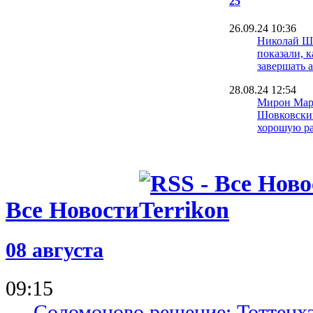
25
26.09.24 10:36
Николай Ш
показали, к
завершать 
28.08.24 12:54
Мирон Мар
Шовковски
хорошую р
28.08.24 11:38
Милевский 
Шовковског
Ярмоленко 
28.08.24 11:09
Все Новости
Николай Ша
лучший игр
матче с За
версии Sof
08 августа
28.08.24 10:51
Капитан За
похвалил 
09:15
Соломоново решение: Тоттенх