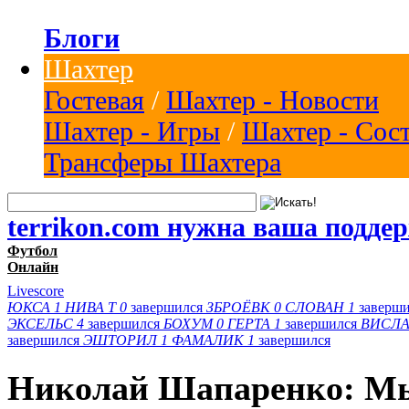
Блоги
Шахтер
Гостевая
/
Шахтер - Новости
Шахтер - Игры
/
Шахтер - Сос
Трансферы Шахтера
terrikon.com нужна ваша подде
Футбол
Онлайн
Livescore
ЮКСА
1
НИВА Т
0
завершился
ЗБРОЁВК
0
СЛОВАН
1
заверш
ЭКСЕЛЬС
4
завершился
БОХУМ
0
ГЕРТА
1
завершился
ВИСЛА
завершился
ЭШТОРИЛ
1
ФАМАЛИК
1
завершился
Николай Шапаренко: Мы