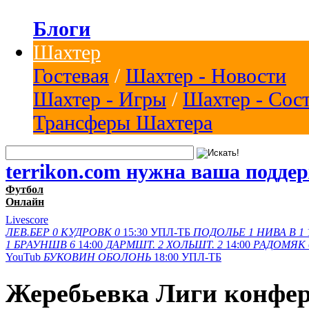
Блоги
Шахтер
Гостевая
/
Шахтер - Новости
Шахтер - Игры
/
Шахтер - Сос
Трансферы Шахтера
terrikon.com нужна ваша подде
Футбол
Онлайн
Livescore
ЛЕВ.БЕР
0
КУДРОВК
0
15:30
УПЛ-ТБ
ПОДОЛЬЕ
1
НИВА В
1
1
БРАУНШВ
6
14:00
ДАРМШТ.
2
ХОЛЬШТ.
2
14:00
РАДОМЯК
YouTub
БУКОВИН
ОБОЛОНЬ
18:00
УПЛ-ТБ
Жеребьевка Лиги конфер