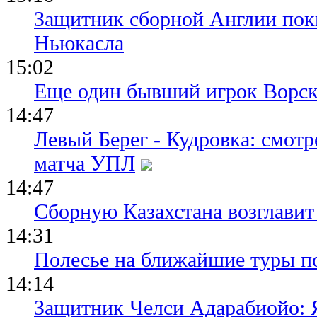
Защитник сборной Англии пок
Ньюкасла
15:02
Еще один бывший игрок Ворск
14:47
Левый Берег - Кудровка: смот
матча УПЛ
14:47
Сборную Казахстана возглавит
14:31
Полесье на ближайшие туры п
14:14
Защитник Челси Адарабиойо: Я