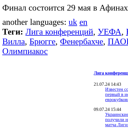
Финал состоится 29 мая в Афинах
another languages:
uk
en
Теги:
Лига конференций
,
УЕФА
,
Вилла
,
Брюгге
,
Фенербахче
,
ПАО
Олимпиакос
Лига конференц
21.07.24 14:43
Известен с
первый в и
еврокубков
09.07.24 15:44
Украинские
получили н
матча Лиг