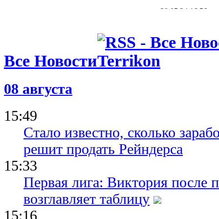
30.05.24 16:56
Вратарь Ол
Тяжелый тр
плоды
30.05.24 16:41
Родиней: Я
Все Новости
еврокубков
пор, как в
Грецию
08 августа
30.05.24 14:45
Лига конфе
номинантов
15:49
игрока фин
Стало известно, сколько зара
решит продать Рейндерса
15:33
Первая лига: Виктория после 
возглавляет таблицу
15:16