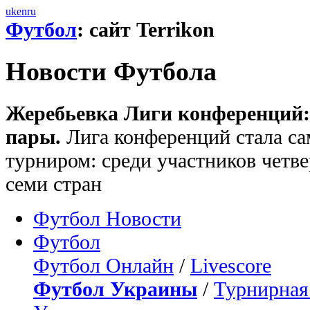
uk
en
ru
Футбол
: сайт Terrikon
Новости Футбола
Жеребьевка Лиги конференций:
пары.
Лига конференций стала с
турниром: среди участников четв
семи стран
Футбол Новости
Футбол
Футбол Онлайн
/
Livescore
Футбол Украины
/
Турнирная