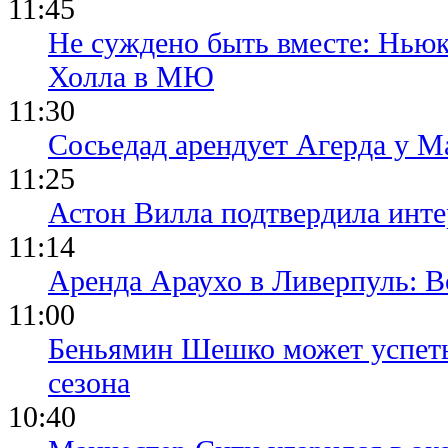
11:45
Не суждено быть вместе: Ньюк
Холла в МЮ
11:30
Сосьедад арендует Агерда у Ма
11:25
Астон Вилла подтвердила инте
11:14
Аренда Араухо в Ливерпуль: 
11:00
Беньямин Шешко может успеть
сезона
10:40