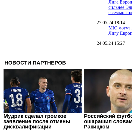
Лига Европ
сильнее Эл
с семью го
27.05.24 18:14
МЮ могут н
Лигу Евро
24.05.24 15:27
Малиновск
бывший клу
Лиге Евро
23.05.24 19:19
В финале п
одна серия
23.05.24 14:26
Джан Пьеро
самый возр
победитель