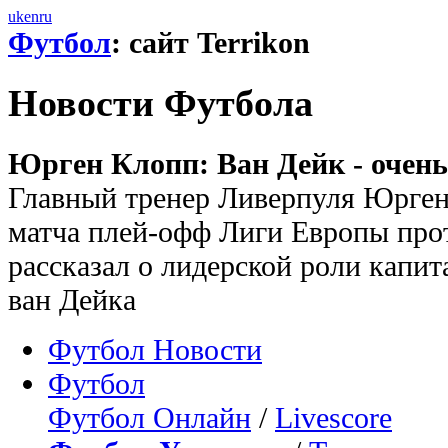
uk
en
ru
Футбол
: сайт Terrikon
Новости Футбола
Юрген Клопп: Ван Дейк - очен
Главный тренер Ливерпуля Юрген
матча плей-офф Лиги Европы про
рассказал о лидерской роли капи
ван Дейка
Футбол Новости
Футбол
Футбол Онлайн
/
Livescore