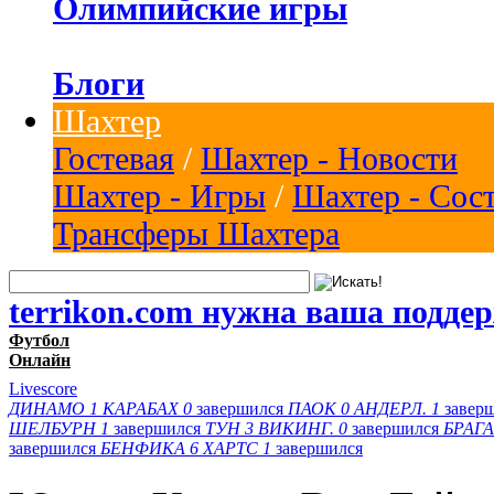
Олимпийские игры
Блоги
Шахтер
Гостевая
/
Шахтер - Новости
Шахтер - Игры
/
Шахтер - Сос
Трансферы Шахтера
terrikon.com нужна ваша подде
Футбол
Онлайн
Livescore
ДИНАМО
1
КАРАБАХ
0
завершился
ПАОК
0
АНДЕРЛ.
1
завер
ШЕЛБУРН
1
завершился
ТУН
3
ВИКИНГ.
0
завершился
БРАГА
завершился
БЕНФИКА
6
ХАРТС
1
завершился