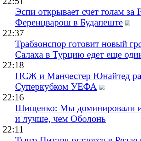
22:51
Эспи открывает счет голам за
Ференцварош в Будапеште
22:37
Трабзонспор готовит новый гр
Салаха в Турцию едет еще оди
22:18
ПСЖ и Манчестер Юнайтед ра
Суперкубком УЕФА
22:16
Шищенко: Мы доминировали и
и лучше, чем Оболонь
22:11
Тьяго Питарч остается в Реал