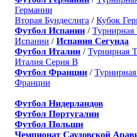
Германии
Вторая Бундеслига
/
Кубок Ге
Футбол Испании
/
Турнирная
Испании
/
Испания Сегунда
Футбол Италии
/
Турнирная 
Италия Серия B
Футбол Франции
/
Турнирная
Франции
Футбол Нидерландов
Футбол Португалии
Футбол Польши
Чемпионат Саудовской Арав