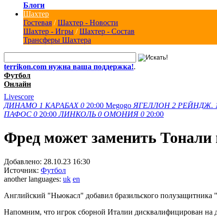
Блоги
Шахтер
Гостевая
/
Шахтер - Новости
Шахтер - Игры
/
Шахтер - Состав
Трансферы Шахтера
terrikon.com нужна ваша поддержка!
.
Футбол
Онлайн
Livescore
ДИНАМО
1
КАРАБАХ
0
20:00
Megogo
ЯГЕЛЛОН
2
РЕЙНДЖ.
ПАФОС
0
20:00
ЛИНКОЛЬ
0
ОМОНИЯ
0
20:00
Фред может заменить Тонали
Добавлено:
28.10.23 16:30
Источник:
Футбол
another languages:
uk
en
Английский "Ньюкасл" добавил бразильского полузащитника "Ф
Напомним, что игрок сборной Италии дисквалифицирован на де