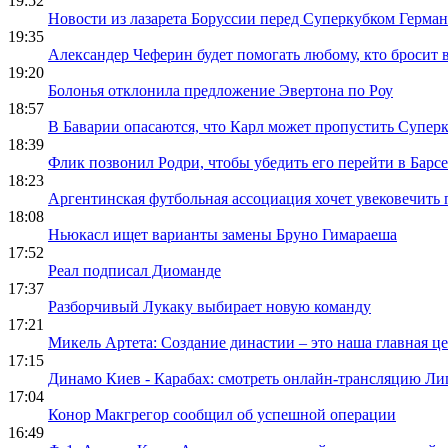
19:52
Новости из лазарета Боруссии перед Суперкубком Герма
19:35
Александер Чеферин будет помогать любому, кто бросит
19:20
Болонья отклонила предложение Эвертона по Роу
18:57
В Баварии опасаются, что Карл может пропустить Супер
18:39
Флик позвонил Родри, чтобы убедить его перейти в Барс
18:23
Аргентинская футбольная ассоциация хочет увековечить
18:08
Ньюкасл ищет варианты замены Бруно Гимараеша
17:52
Реал подписал Диоманде
17:37
Разборчивый Лукаку выбирает новую команду
17:21
Микель Артета: Создание династии – это наша главная ц
17:15
Динамо Киев - Карабах: смотреть онлайн-трансляцию Л
17:04
Конор Макгрегор сообщил об успешной операции
16:49