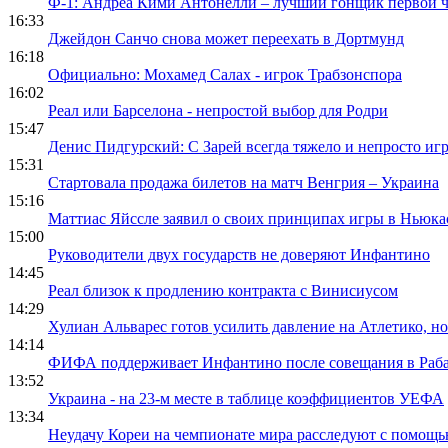
Ф-1: Андреа Кими Антонелли – лучший гонщик первой ч
16:33
Джейдон Санчо снова может переехать в Дортмунд
16:18
Официально: Мохамед Салах - игрок Трабзонспора
16:02
Реал или Барселона - непростой выбор для Родри
15:47
Денис Пидгурский: С Зарей всегда тяжело и непросто игр
15:31
Стартовала продажа билетов на матч Венгрия – Украина
15:16
Маттиас Яйссле заявил о своих принципах игры в Ньюка
15:00
Руководители двух государств не доверяют Инфантино
14:45
Реал близок к продлению контракта с Винисиусом
14:29
Хулиан Альварес готов усилить давление на Атлетико, но
14:14
ФИФА поддерживает Инфантино после совещания в Раба
13:52
Украина - на 23-м месте в таблице коэффициентов УЕФА
13:34
Неудачу Кореи на чемпионате мира расследуют с помощ