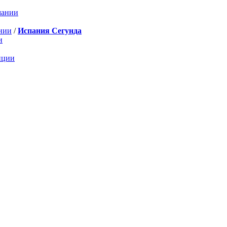
мании
нии
/
Испания Сегунда
и
нции