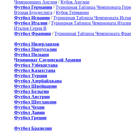
Чемпионшип Англия
/
Кубок Англии
Футбол Германии
/
Турнирная Таблица Чемпионата Гер
Вторая Бундеслига
/
Кубок Германии
Футбол Испании
/
Турнирная Таблица Чемпионата Испа
Футбол Италии
/
Турнирная Таблица Чемпионата Итали
Италия Серия B
Футбол Франции
/
Турнирная Таблица Чемпионата Фра
Футбол Нидерландов
Футбол Португалии
Футбол Польши
Чемпионат Саудовской Аравии
Футбол Узбекистана
Футбол Казахстана
Футбол Турции
Футбол Азербайджана
Футбол Швейцарии
Футбол Бельгии
Футбол Австрии
Футбол Шотландии
Футбол Чехии
Футбол Дании
Футбол Греции
Футбол Бразилии