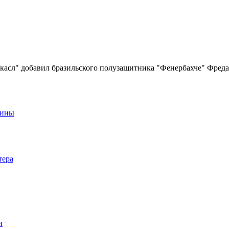
сл" добавил бразильского полузащитника "Фенербахче" Фреда 
аины
тера
и