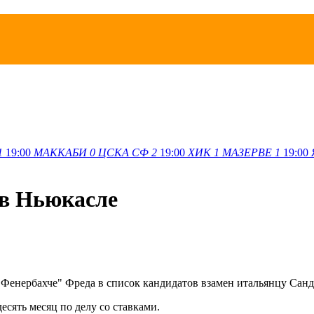
1
19:00
МАККАБИ
0
ЦСКА СФ
2
19:00
ХИК
1
МАЗЕРВЕ
1
19:00
 в Ньюкасле
енербахче" Фреда в список кандидатов взамен итальянцу Сандр
сять месяц по делу со ставками.