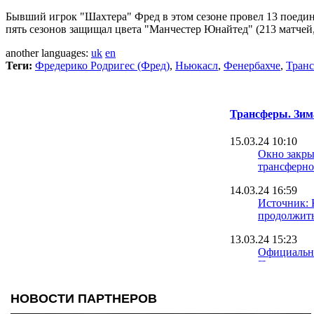
Бывший игрок "Шахтера" Фред в этом сезоне провел 13 поедин
пять сезонов защищал цвета "Манчестер Юнайтед" (213 матчей,
another languages:
uk
en
Теги:
Фредерико Родригес (Фред)
,
Ньюкасл
,
Фенербахче
,
Тран
Трансферы. Зим
15.03.24 10:10
Окно закрыт
трансферно
14.03.24 16:59
Источник: 
продолжить
13.03.24 15:23
Официально
Петряк – и
12.03.24 12:18
ЛНЗ успева
вингера из