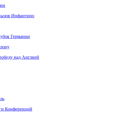
нии
 вызов Инфантино
кубок Германии
елону
 победу над Англией
ель
иги Конференций