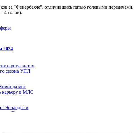
ков за "Фенербахче", отличившись пятью голевыми передачами.
 14 голов).
сферы
а 2024
о: о результатах
го сезона УПЛ
Кивинда мог
 карьеру в МЛС
: Эрнандес и
гроки Полесья
ет подписать
 Кабо-Верде