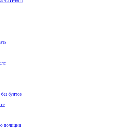
асти сезона
ать
сле
 без бунтов
те
ью полиции