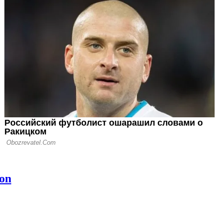
ендовали у
ромея