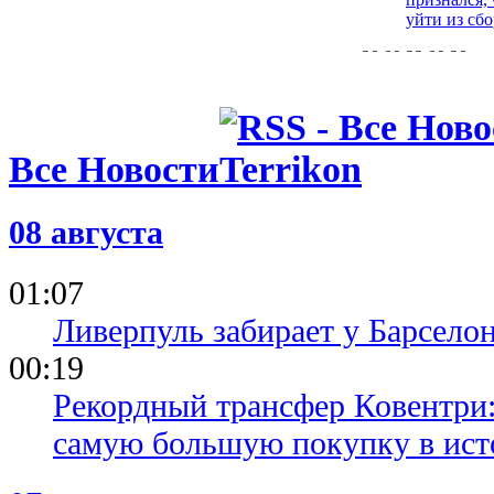
уйти из сб
29.09.22 09:29
Александе
советуют у
Англии
28.09.22 18:11
Все Новости
Кака: Лига
южноамери
менее
08 августа
конкурент
17.09.22 09:43
01:07
ФИФА объ
официально
Ливерпуль забирает у Барсело
участии сб
на ЧМ
00:19
Рекордный трансфер Ковентри
самую большую покупку в ист