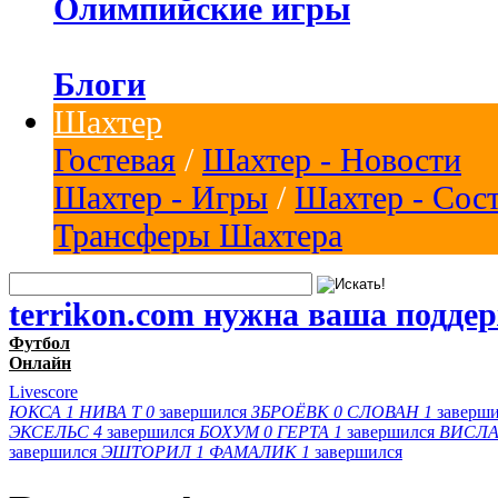
Олимпийские игры
Блоги
Шахтер
Гостевая
/
Шахтер - Новости
Шахтер - Игры
/
Шахтер - Сос
Трансферы Шахтера
terrikon.com нужна ваша подде
Футбол
Онлайн
Livescore
ЮКСА
1
НИВА Т
0
завершился
ЗБРОЁВК
0
СЛОВАН
1
заверш
ЭКСЕЛЬС
4
завершился
БОХУМ
0
ГЕРТА
1
завершился
ВИСЛА
завершился
ЭШТОРИЛ
1
ФАМАЛИК
1
завершился