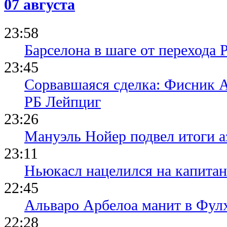
07 августа
23:58
Барселона в шаге от перехода 
23:45
Сорвавшаяся сделка: Фисник 
РБ Лейпциг
23:26
Мануэль Нойер подвел итоги а
23:11
Ньюкасл нацелился на капита
22:45
Альваро Арбелоа манит в Фулх
22:28