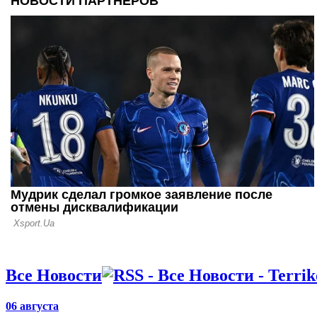
Англии
28.09.22 18:11
Кака: Лига
южноамери
менее
конкурент
17.09.22 09:43
ФИФА объ
официально
участии сб
на ЧМ
Все Новости
06 августа