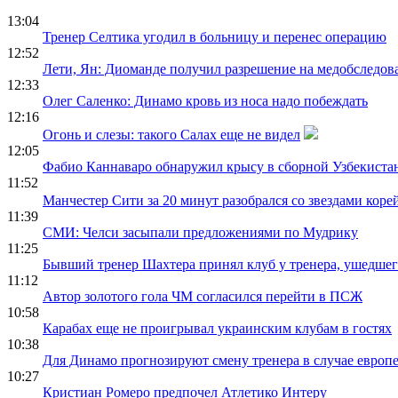
13:04
Тренер Селтика угодил в больницу и перенес операцию
12:52
Лети, Ян: Диоманде получил разрешение на медобследова
12:33
Олег Саленко: Динамо кровь из носа надо побеждать
12:16
Огонь и слезы: такого Салах еще не видел
12:05
Фабио Каннаваро обнаружил крысу в сборной Узбекиста
11:52
Манчестер Сити за 20 минут разобрался со звездами коре
11:39
СМИ: Челси засыпали предложениями по Мудрику
11:25
Бывший тренер Шахтера принял клуб у тренера, ушедше
11:12
Автор золотого гола ЧМ согласился перейти в ПСЖ
10:58
Карабах еще не проигрывал украинским клубам в гостях
10:38
Для Динамо прогнозируют смену тренера в случае европ
10:27
Кристиан Ромеро предпочел Атлетико Интеру