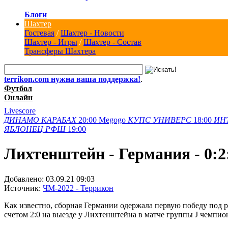
Блоги
Шахтер
Гостевая
/
Шахтер - Новости
Шахтер - Игры
/
Шахтер - Состав
Трансферы Шахтера
terrikon.com нужна ваша поддержка!
.
Футбол
Онлайн
Livescore
ДИНАМО
КАРАБАХ
20:00
Megogo
КУПС
УНИВЕРС
18:00
ИН
ЯБЛОНЕЦ
РФШ
19:00
Лихтенштейн - Германия - 0:2
Добавлено:
03.09.21 09:03
Источник:
ЧМ-2022 - Террикон
Как известно, сборная Германии одержала первую победу под 
счетом 2:0 на выезде у Лихтенштейна в матче группы J чемпио