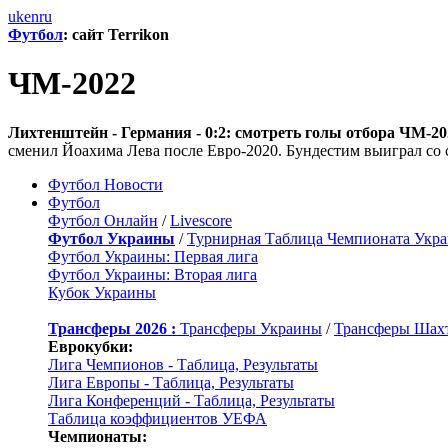
uk
en
ru
Футбол
: сайт Terrikon
ЧМ-2022
Лихтенштейн - Германия - 0:2: смотреть голы отбора ЧМ-20
сменил Йоахима Лева после Евро-2020. Бундестим выиграл со с
Футбол Новости
Футбол
Футбол Онлайн
/
Livescore
Футбол Украины
/
Турнирная Таблица Чемпионата Укр
Футбол Украины: Первая лига
Футбол Украины: Вторая лига
Кубок Украины
Трансферы 2026 :
Трансферы Украины
/
Трансферы Шах
Еврокубки:
Лига Чемпионов - Таблица, Результаты
Лига Европы - Таблица, Результаты
Лига Конференций - Таблица, Результаты
Таблица коэффициентов УЕФА
Чемпионаты: