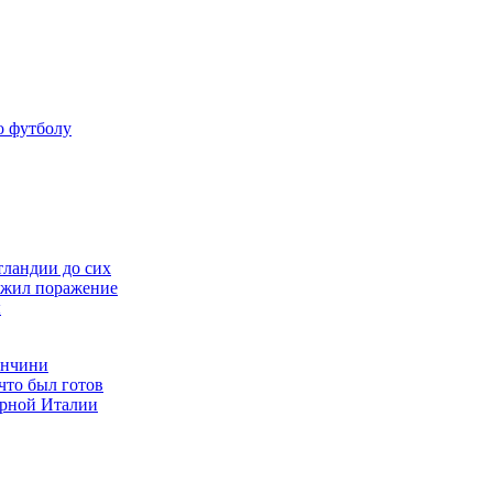
о футболу
ландии до сих
ежил поражение
ы
анчини
что был готов
орной Италии
р-Арнольду
йти из сборной