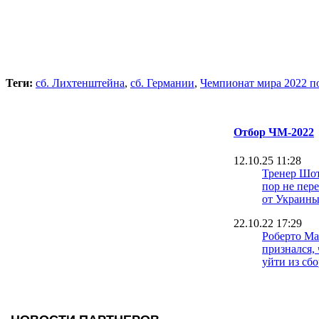
Теги:
сб. Лихтенштейна
,
сб. Германии
,
Чемпионат мира 2022 п
Отбор ЧМ-2022
12.10.25 11:28
Тренер Шот
пор не пер
от Украин
22.10.22 17:29
Роберто М
признался, 
уйти из сб
29.09.22 09:29
Александе
советуют у