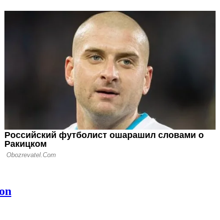
 Наций сделала
канские команды
оспособными
явила
е решение об
орной Эквадора