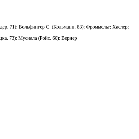
дер, 71); Вольфингер С. (Кольманн, 83); Фроммельт; Хаслер;
цка, 73); Мусиала (Ройс, 60); Вернер