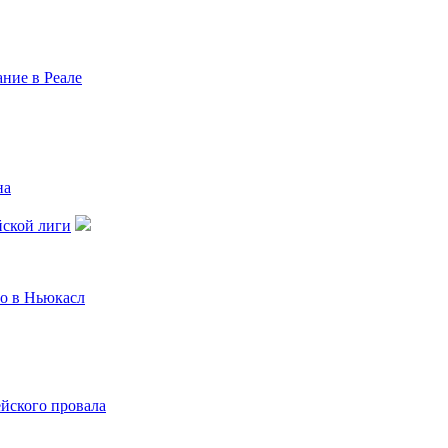
ние в Реале
на
йской лиги
го в Ньюкасл
ейского провала