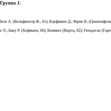
Группа J.
Зеле А. (Вольфингер Ф., 61); Кауфманн Д.; Фрик Н. (Грюненфель
е Л.; Баку Р. (Хофманн, 60); Киммих (Виртц, 82); Гюндоган (Горе