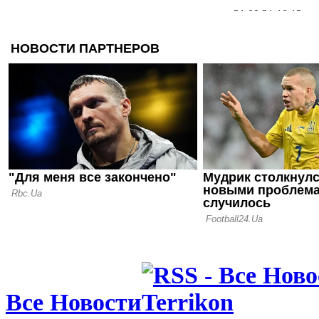
21.09.21 10:12
Черчесов о
провала Ро
Евро-2020
17.09.21 12:28
У игрока Ч
медали Евр
Суперкубк
10.09.21 14:18
Калиничен
насторожил
сборной на
Все Новости