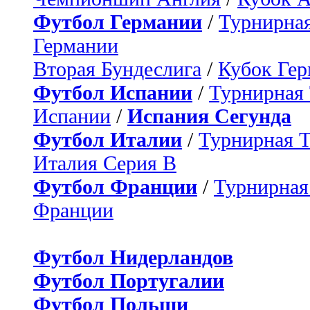
Футбол Германии
/
Турнирная
Германии
Вторая Бундеслига
/
Кубок Ге
Футбол Испании
/
Турнирная
Испании
/
Испания Сегунда
Футбол Италии
/
Турнирная 
Италия Серия B
Футбол Франции
/
Турнирная
Франции
Футбол Нидерландов
Футбол Португалии
Футбол Польши