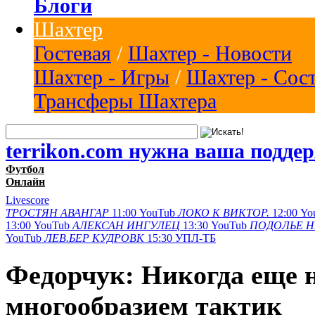
Блоги
Шахтер
Гостевая
/
Шахтер - Новости
Шахтер - Игры
/
Шахтер - Сос
Трансферы Шахтера
terrikon.com нужна ваша подде
Футбол
Онлайн
Livescore
ТРОСТЯН
АВАНГАР
11:00
YouTub
ЛОКО К
ВИКТОР.
12:00
Yo
13:00
YouTub
АЛЕКСАН
ИНГУЛЕЦ
13:30
YouTub
ПОДОЛЬЕ
Н
YouTub
ЛЕВ.БЕР
КУДРОВК
15:30
УПЛ-ТБ
Федорчук: Никогда еще н
многообразием тактик