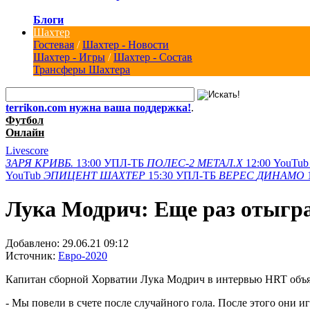
Блоги
Шахтер
Гостевая
/
Шахтер - Новости
Шахтер - Игры
/
Шахтер - Состав
Трансферы Шахтера
terrikon.com нужна ваша поддержка!
.
Футбол
Онлайн
Livescore
ЗАРЯ
КРИВБ.
13:00
УПЛ-ТБ
ПОЛЕС-2
МЕТАЛ.Х
12:00
YouTub
YouTub
ЭПИЦЕНТ
ШАХТЕР
15:30
УПЛ-ТБ
ВЕРЕС
ДИНАМО
Лука Модрич: Еще раз отыгра
Добавлено:
29.06.21 09:12
Источник:
Евро-2020
Капитан сборной Хорватии Лука Модрич в интервью HRT объ
- Мы повели в счете после случайного гола. После этого они 