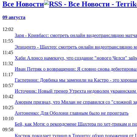
Все Новости
09 августа
12:02
Заря - Кривбасс: смотреть онлайн видеотрансляцию мат
11:55
Эпицентр - Шахтер: смотреть онлайн видеотрансляцию 
11:45
Хаби Алонсо намекнул, что создание "нового Челси" зай
11:32
Иван Петряк о возвращении: Я словно снова дебютирова
11:17
Гасперини: Довбика мы заменили на Кастро - это хороша
10:57
Источник: Новый тренер Утрехта недоволен украинским
10:42
Аморим признал, что Милан не справился со "сложной за
10:25
Антоненко: Для Оболони главным было не проиграть
10:10
Бей, как Мотя: о рекордсмене Шахтера по хет-трикам и п
09:58
Костюк покидает турнир в Торонто: обзор поражения от