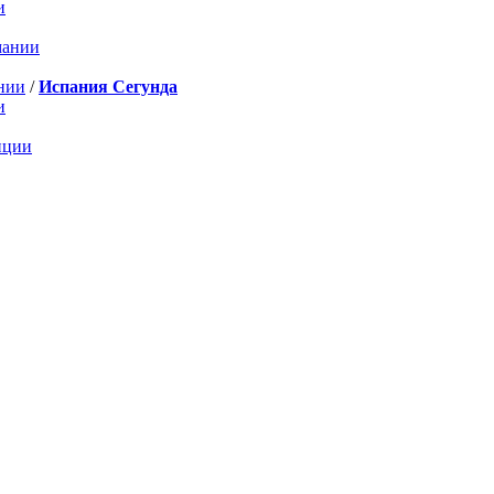
и
мании
нии
/
Испания Сегунда
и
нции