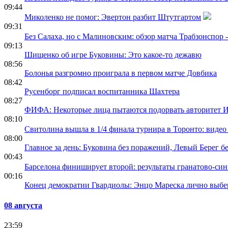
09:44
Миколенко не помог: Эвертон разбит Штутгартом
09:31
Без Салаха, но с Малиновским: обзор матча Трабзонспор -
09:13
Шищенко об игре Буковины: Это какое-то дежавю
08:56
Болонья разгромно проиграла в первом матче Довбика
08:42
Русенборг подписал воспитанника Шахтера
08:27
ФИФА: Некоторые лица пытаются подорвать авторитет 
08:10
Свитолина вышла в 1/4 финала турнира в Торонто: виде
08:00
Главное за день: Буковина без поражений, Левый Берег бе
00:43
Барселона финиширует второй: результаты гранатово-си
00:16
Конец демократии Гвардиолы: Энцо Мареска лично выбе
08 августа
23:59