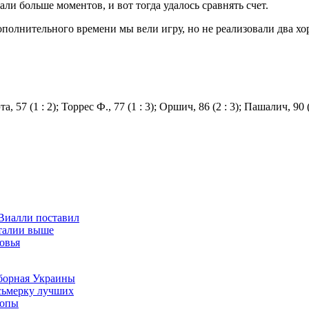
ли больше моментов, и вот тогда удалось сравнять счет.
олнительного времени мы вели игру, но не реализовали два хор
, 57 (1 : 2); Торрес Ф., 77 (1 : 3); Оршич, 86 (2 : 3); Пашалич, 90 (
Виалли поставил
талии выше
овья
сборная Украины
сьмерку лучших
ропы