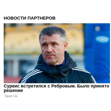
21.09.21 10:12
Черчесов о
провала Ро
Евро-2020
17.09.21 12:28
У игрока Ч
медали Евр
Суперкубк
10.09.21 14:18
Калиничен
насторожил
сборной на