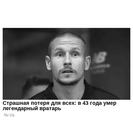
бъяснил причины
ссии на
елси украли
о-2020, ЛЧ и
а УЕФА
ко: Меня
а игра нашей
 Евро-2020