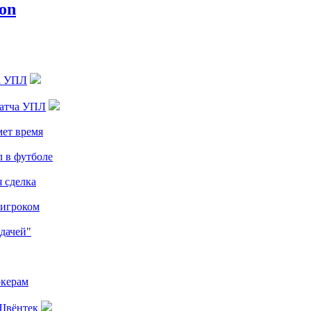
ча УПЛ
матча УПЛ
мет время
л в футболе
я сделка
 игроком
дачей"
окерам
 Швёнтек