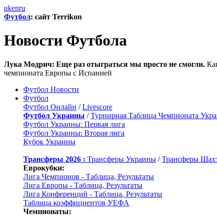
uk
en
ru
Футбол
: сайт Terrikon
Новости Футбола
Лука Модрич: Еще раз отыграться мы просто не смогли.
Кап
чемпионата Европы с Испанией
Футбол Новости
Футбол
Футбол Онлайн
/
Livescore
Футбол Украины
/
Турнирная Таблица Чемпионата Укр
Футбол Украины: Первая лига
Футбол Украины: Вторая лига
Кубок Украины
Трансферы 2026 :
Трансферы Украины
/
Трансферы Шах
Еврокубки:
Лига Чемпионов - Таблица, Результаты
Лига Европы - Таблица, Результаты
Лига Конференций - Таблица, Результаты
Таблица коэффициентов УЕФА
Чемпионаты: