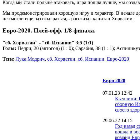
Когда мы стали больше атаковать, игра пошла лучше, мы создава
Мы продемонстрировали хорошую игру и характер. В начале доп
не смогли еще раз отыграться, - рассказал капитан Хорватии.
Евро-2020. Плей-офф. 1/8 финала.
"сб. Хорватии" - "сб. Испании" 3:5 (1:1)
Голы:
Педри, 20 (автогол) (1 : 0); Сарабия, 38 (1 : 1); Аспиликуэта
Теги:
Лука Модрич
,
сб. Хорватии
,
сб. Испании
,
Евро-2020
Евро 2020
07.01.23 12:42
Кьеллини: 
сборную И
своего здор
29.06.22 14:15
Год назад 
вошла в во
команд Ев