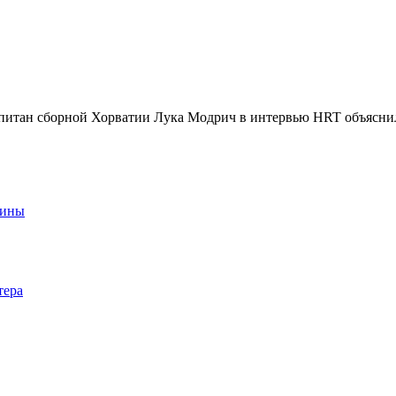
итан сборной Хорватии Лука Модрич в интервью HRT объяснил
аины
тера